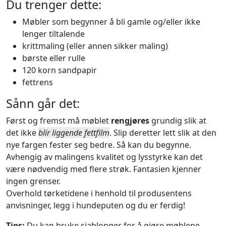
Du trenger dette:
Møbler som begynner å bli gamle og/eller ikke
lenger tiltalende
krittmaling (eller annen sikker maling)
børste eller rulle
120 korn sandpapir
fettrens
Sånn går det:
Først og fremst må møblet
rengjøres
grundig slik at
det ikke
blir liggende fettfilm
. Slip deretter lett slik at den
nye fargen fester seg bedre. Så kan du begynne.
Avhengig av malingens kvalitet og lysstyrke kan det
være nødvendig med flere strøk. Fantasien kjenner
ingen grenser.
Overhold tørketidene i henhold til produsentens
anvisninger, legg i hundeputen og du er ferdig!
Tips:
Du kan bruke sjablonger for å gjøre møblene