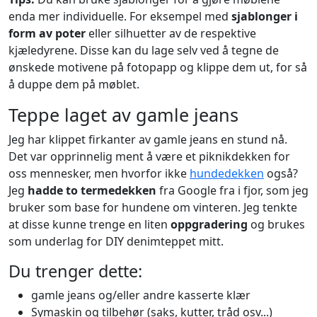
enda mer individuelle. For eksempel med
sjablonger i
form av poter
eller silhuetter av de respektive
kjæledyrene. Disse kan du lage selv ved å tegne de
ønskede motivene på fotopapp og klippe dem ut, for så
å duppe dem på møblet.
Teppe laget av gamle jeans
Jeg har klippet firkanter av gamle jeans en stund nå.
Det var opprinnelig ment å være et piknikdekken for
oss mennesker, men hvorfor ikke
hundedekken
også?
Jeg
hadde to termedekken
fra Google fra i fjor, som jeg
bruker som base for hundene om vinteren. Jeg tenkte
at disse kunne trenge en liten
oppgradering
og brukes
som underlag for DIY denimteppet mitt.
Du trenger dette:
gamle jeans og/eller andre kasserte klær
Symaskin og tilbehør (saks, kutter, tråd osv...)