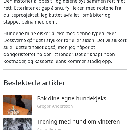
Denimstoffet klippes til og delene sys sammen rett mot
rett. Etterlater et gap å snu, fyll leken med restene fra
quilteprosjektet. Jeg kuttet avfallet i små biter og
stappet beina med dem.
Hundene mine elsker å leke med denne typen leker.
Dessverre går det i stykker før eller siden. Det vil sikkert
skje i dette tilfellet også, men jeg håper at
dongeristoffet holder litt lenger. Det er knapt noen
kostnader, og kasserte jeans kommer stadig opp.
Beslektede artikler
Bak dine egne hundekjeks
Gregor Andersson
Trening med hund om vinteren
Ajdin Berger