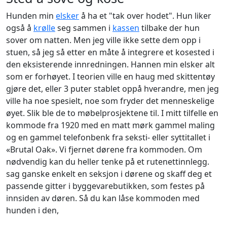
Hunden min
elsker
å ha et "tak over hodet". Hun liker
også å
krølle
seg sammen i
kassen
tilbake der hun
sover om natten. Men jeg ville ikke sette dem opp i
stuen, så jeg så etter en måte å integrere et kosested i
den eksisterende innredningen. Hannen min elsker alt
som er forhøyet. I teorien ville en haug med skittentøy
gjøre det, eller 3 puter stablet oppå hverandre, men jeg
ville ha noe spesielt, noe som fryder det menneskelige
øyet. Slik ble de to møbelprosjektene til. I mitt tilfelle en
kommode fra 1920 med en matt mørk gammel maling
og en gammel telefonbenk fra seksti- eller syttitallet i
«Brutal Oak». Vi fjernet dørene fra kommoden. Om
nødvendig kan du heller tenke på et rutenettinnlegg.
sag ganske enkelt en seksjon i dørene og skaff deg et
passende gitter i byggevarebutikken, som festes på
innsiden av døren. Så du kan låse kommoden med
hunden i den,