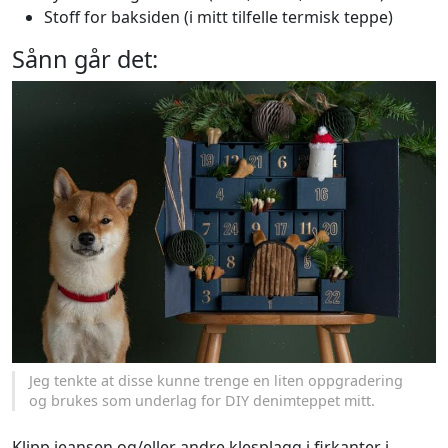
Stoff for baksiden (i mitt tilfelle termisk teppe)
Sånn går det:
Jeg tenkte at disse kunne trenge en liten oppgradering
og brukes som underlag for DIY denimteppet mitt.
Klipp jeansen og/eller andre klesplagg i firkanter i