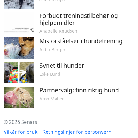
Forbudt treningstilbehør og
hjelpemidler
Anabelle Knudsen
Misforståelser i hundetrening
Ajdin Berger
Synet til hunder
Loke Lund
Partnervalg: finn riktig hund
Arna Møller
© 2026 Senars
Vilkår for bruk
Retningslinjer for personvern