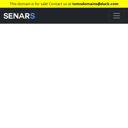
This domain is for sale! Contact us at
tomsdomains@duck.com