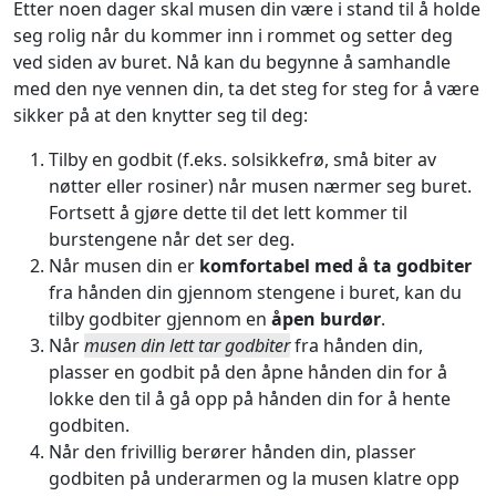
Etter noen dager skal musen din være i stand til å holde
seg rolig når du kommer inn i rommet og setter deg
ved siden av buret. Nå kan du begynne å samhandle
med den nye vennen din, ta det steg for steg for å være
sikker på at den knytter seg til deg:
Tilby en godbit (f.eks. solsikkefrø, små biter av
nøtter eller rosiner) når musen nærmer seg buret.
Fortsett å gjøre dette til det lett kommer til
burstengene når det ser deg.
Når musen din er
komfortabel med å ta godbiter
fra hånden din gjennom stengene i buret, kan du
tilby godbiter gjennom en
åpen burdør
.
Når
musen din lett tar godbiter
fra hånden din,
plasser en godbit på den åpne hånden din for å
lokke den til å gå opp på hånden din for å hente
godbiten.
Når den frivillig berører hånden din, plasser
godbiten på underarmen og la musen klatre opp