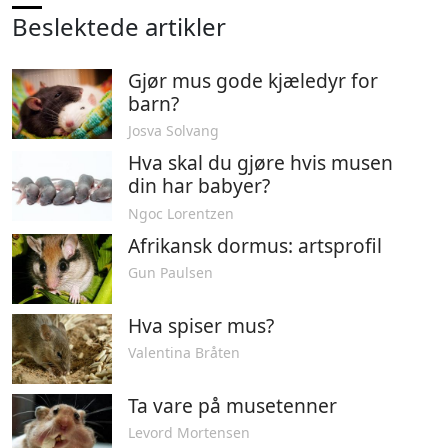
Beslektede artikler
Gjør mus gode kjæledyr for
barn?
Josva Solvang
Hva skal du gjøre hvis musen
din har babyer?
Ngoc Lorentzen
Afrikansk dormus: artsprofil
Gun Paulsen
Hva spiser mus?
Valentina Bråten
Ta vare på musetenner
Levord Mortensen