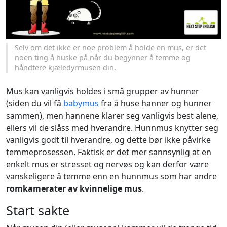
Selv om det ikke er noe problem å holde en mus, er det
noen ting å huske på når du begynner å temme og
håndtere kjæledyrmusen din.
Mus kan vanligvis holdes i små grupper av hunner
(siden du vil få
babymus
fra å huse hanner og hunner
sammen), men hannene klarer seg vanligvis best alene,
ellers vil de slåss med hverandre. Hunnmus knytter seg
vanligvis godt til hverandre, og dette bør ikke påvirke
temmeprosessen. Faktisk er det mer sannsynlig at en
enkelt mus er stresset og nervøs og kan derfor være
vanskeligere å temme enn en hunnmus som har andre
romkamerater av kvinnelige mus
.
Start sakte