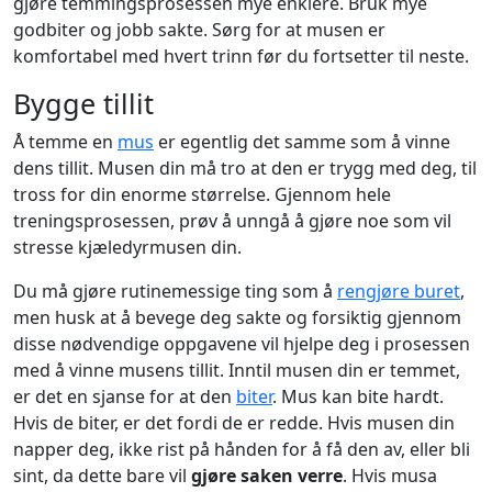
gjøre temmingsprosessen mye enklere. Bruk mye
godbiter og jobb sakte. Sørg for at musen er
komfortabel med hvert trinn før du fortsetter til neste.
Bygge tillit
Å temme en
mus
er egentlig det samme som å vinne
dens tillit. Musen din må tro at den er trygg med deg, til
tross for din enorme størrelse. Gjennom hele
treningsprosessen, prøv å unngå å gjøre noe som vil
stresse kjæledyrmusen din.
Du må gjøre rutinemessige ting som å
rengjøre buret
,
men husk at å bevege deg sakte og forsiktig gjennom
disse nødvendige oppgavene vil hjelpe deg i prosessen
med å vinne musens tillit. Inntil musen din er temmet,
er det en sjanse for at den
biter
. Mus kan bite hardt.
Hvis de biter, er det fordi de er redde. Hvis musen din
napper deg, ikke rist på hånden for å få den av, eller bli
sint, da dette bare vil
gjøre saken verre
. Hvis musa