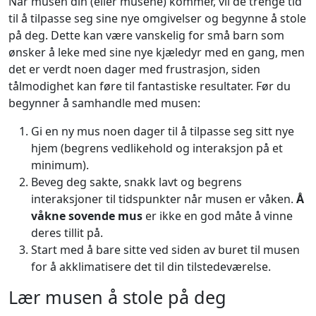
Når musen din (eller musene) kommer, vil de trenge tid
til å tilpasse seg sine nye omgivelser og begynne å stole
på deg. Dette kan være vanskelig for små barn som
ønsker å leke med sine nye kjæledyr med en gang, men
det er verdt noen dager med frustrasjon, siden
tålmodighet kan føre til fantastiske resultater. Før du
begynner å samhandle med musen:
Gi en ny mus noen dager til å tilpasse seg sitt nye
hjem (begrens vedlikehold og interaksjon på et
minimum).
Beveg deg sakte, snakk lavt og begrens
interaksjoner til tidspunkter når musen er våken.
Å
våkne sovende mus
er ikke en god måte å vinne
deres tillit på.
Start med å bare sitte ved siden av buret til musen
for å akklimatisere det til din tilstedeværelse.
Lær musen å stole på deg