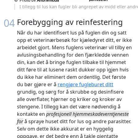
I tillegg til lus kan fugler bli angrepet av midd eller andr
04
Forebygging av reinfestering
Når du har identifisert lus på fuglen din og satt
opp et veterinærbesøk for kjæledyret ditt, er ikke
arbeidet gjort. Mens fuglens veterinær vil tilby en
avlusingsbehandling for den fjærkledde vennen
din, kan det å bringe fuglen tilbake til hjemmet
ditt føre til at lusene raskt dukker opp igjen hvis
du ikke har eliminert dem ordentlig. Det første
du bør gjøre er å
rengjøre fugleburet ditt
grundig, og sørg for å skrubbe og desinfisere
alle overflater, hjørner og kriker og kroker av
stengene. I tillegg kan det være nødvendig å
kontakte en
profesjonell hjemmeskadeverntjeneste
for
å spraye huset ditt for lus og andre parasitter.
Selv om dette ikke akkurat er en hyggelig
oppgave, er det bedre enn å takle gjentatte