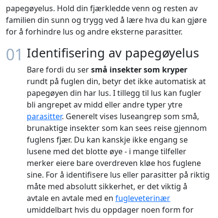
papegøyelus. Hold din fjærkledde venn og resten av
familien din sunn og trygg ved å lære hva du kan gjøre
for å forhindre lus og andre eksterne parasitter.
01
Identifisering av papegøyelus
Bare fordi du ser
små insekter som kryper
rundt på fuglen din, betyr det ikke automatisk at
papegøyen din har lus. I tillegg til lus kan fugler
bli angrepet av midd eller andre typer ytre
parasitter
. Generelt vises luseangrep som små,
brunaktige insekter som kan sees reise gjennom
fuglens fjær. Du kan kanskje ikke engang se
lusene med det blotte øye - i mange tilfeller
merker eiere bare overdreven kløe hos fuglene
sine. For å identifisere lus eller parasitter på riktig
måte med absolutt sikkerhet, er det viktig å
avtale en avtale med en
fugleveterinær
umiddelbart hvis du oppdager noen form for