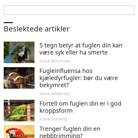
Beslektede artikler
5 tegn betyr at fuglen din kan
være syk eller ha smerte
Ilona Antonsen
Fugleinfluensa hos
kjæledyrfugler: bør du være
bekymret?
Ilona Antonsen
Fortell om fuglen din er i god
kroppsform
Josva Solvang
Trenger fuglen din en
nebbtrimming?