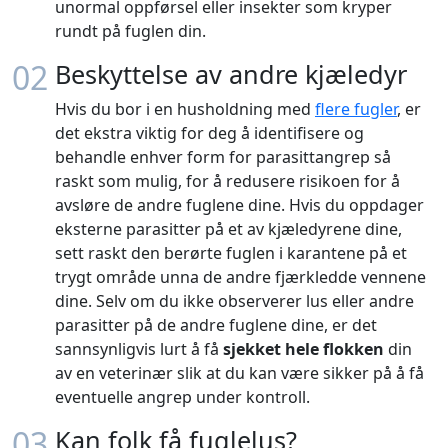
unormal oppførsel eller insekter som kryper
rundt på fuglen din.
02
Beskyttelse av andre kjæledyr
Hvis du bor i en husholdning med
flere fugler
, er
det ekstra viktig for deg å identifisere og
behandle enhver form for parasittangrep så
raskt som mulig, for å redusere risikoen for å
avsløre de andre fuglene dine. Hvis du oppdager
eksterne parasitter på et av kjæledyrene dine,
sett raskt den berørte fuglen i karantene på et
trygt område unna de andre fjærkledde vennene
dine. Selv om du ikke observerer lus eller andre
parasitter på de andre fuglene dine, er det
sannsynligvis lurt å få
sjekket hele flokken
din
av en veterinær slik at du kan være sikker på å få
eventuelle angrep under kontroll.
03
Kan folk få fuglelus?