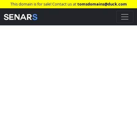
This domain is for sale! Contact us at
tomsdomains@duck.com