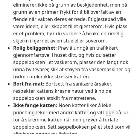
eliminerer, ikke på grunn av beskjedenhet, men på
grunn av en primær frykt for å bli overfalt av en
fiende når vakten deres er nede. Et gjestebad ville
være ideelt, eller skapet til et gjesterom. Hvis plass
er et problem, bør du vurdere å bruke en rimelig
skjerm i hjørnet av en stue eller soverom.
Rolig beliggenhet:
Prøv å unngå en trafikkert
gjennomfartsvei i huset ditt, og hvis du setter
søppelboksen i et vaskerom, plasser den langt nok
unna hvitevarer, slik at støyen fra vaskemaskiner og
tørketromler ikke stresser katten.
Bort fra mat:
Bortsett fra sanitære årsaker,
respekter kattens kresne natur ved å holde
søppelboksen atskilt fra matrettene.
Ikke fange katten:
Noen katter liker å leke
punching-leker med andre katter, og vil ligge på lur
for å skremme katten når den prøver å forlate
søppelboksen. Sett søppelboksen på et sted som vil