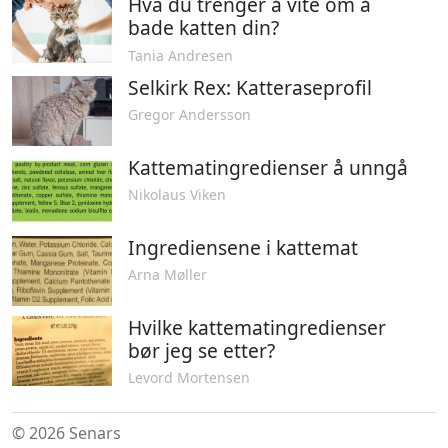
Hva du trenger å vite om å
bade katten din?
Tania Andresen
Selkirk Rex: Katteraseprofil
Gregor Andersson
Kattematingredienser å unngå
Nikolaus Viken
Ingrediensene i kattemat
Arna Møller
Hvilke kattematingredienser
bør jeg se etter?
Levord Mortensen
© 2026 Senars