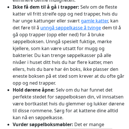
eliminere denne muligheten.
Ikke få dem til å gå i trapper:
Selv om de fleste
katter vil fritt streife opp og ned trapper, hvis du
har unge kattunger eller svært
gamle katter
, kan
det føre til å
unngå søppelkasse å tvinge
dem til å
gå opp trapper (opp eller ned) for å bruke
søppelboksen. Unngå spesielt fuktige, mørke
kjellere, som kan være utsatt for mugg og
bakterier. Du kan trenge søppelkasser på alle
nivåer i huset ditt hvis du har flere katter, men
ellers, hvis du bare har én boks, ikke plasser den
eneste boksen på et sted som krever at du ofte går
opp og ned trapper.
Hold dørene åpne:
Selv om du har funnet det
perfekte stedet for søppelboksen din, vil innsatsen
være bortkastet hvis du glemmer og lukker dørene
til disse rommene. Sørg for at kattene dine alltid
kan nå en søppelkasse.
Vurder søppelboksmøbler:
Det er mange