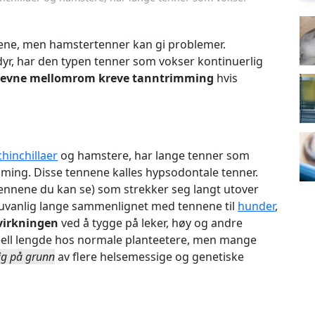
nene, men hamstertenner kan gi problemer.
yr, har den typen tenner som vokser kontinuerlig
jevne mellomrom kreve tanntrimming
hvis
chinchillaer
og hamstere, har lange tenner som
mming. Disse tennene kalles hypsodontale tenner.
ennene du kan se) som strekker seg langt utover
 uvanlig lange sammenlignet med tennene til
hunder
,
evirkningen
ved å tygge på leker, høy og andre
deell lengde hos normale planteetere, men mange
ig på grunn
av flere helsemessige og genetiske