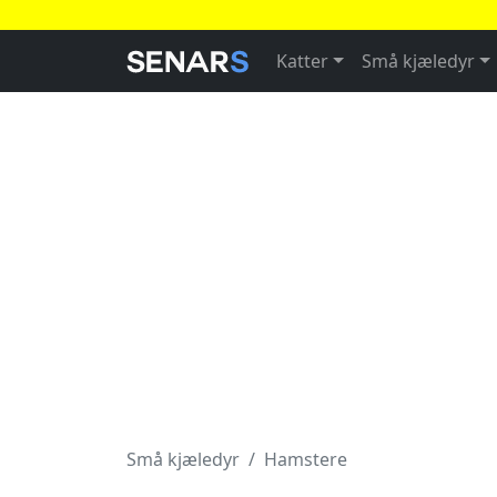
Katter
Små kjæledyr
Små kjæledyr
Hamstere