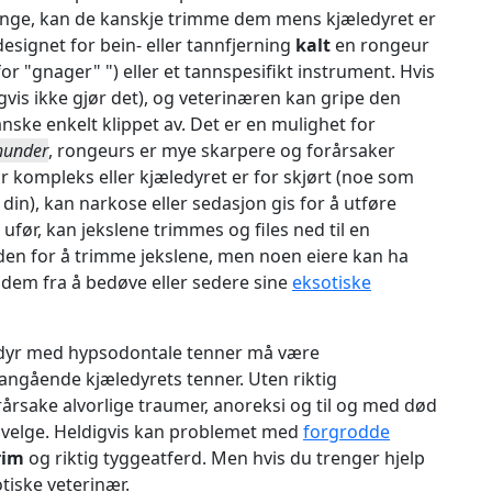
 lange, kan de kanskje trimme dem mens kjæledyret er
designet for bein- eller tannfjerning
kalt
en rongeur
or "gnager" ") eller et tannspesifikt instrument. Hvis
gvis ikke gjør det), og veterinæren kan gripe den
nske enkelt klippet av. Det er en mulighet for
 hunder
, rongeurs er mye skarpere og forårsaker
r kompleks eller kjæledyret er for skjørt (noe som
 din), kan narkose eller sedasjon gis for å utføre
før, kan jekslene trimmes og files ned til en
den for å trimme jekslene, men noen eiere kan ha
em fra å bedøve eller sedere sine
eksotiske
edyr med hypsodontale tenner må være
gående kjæledyrets tenner. Uten riktig
sake alvorlige traumer, anoreksi og til og med død
svelge. Heldigvis kan problemet med
forgrodde
rim
og riktig tyggeatferd. Men hvis du trenger hjelp
tiske veterinær.