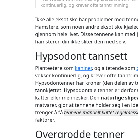
kontinuerlig, og krever ofte tanntrimming.
Ikke alle eksotiske har problemer med ten
Hamstere, som noen andre eksotiske kjæled
gjennom hele livet. Disse tennene kan med
hamsteren din ikke sliter dem ned selv.
Hypsodont tannsett
Planteetere som
kaniner
, og altetende som
vokser kontinuerlig, og krever ofte tanntri
Hypsodontenner har kroner (den delen av t
tannkjøttet. Hypsodontale tenner er derfor
katter eller mennesker. Den
naturlige slip
matvarer, gjør at tennene holder seg i en i
trenger å få
tennene manuelt kuttet regelmess
faktorer.
Overgrodde tenner