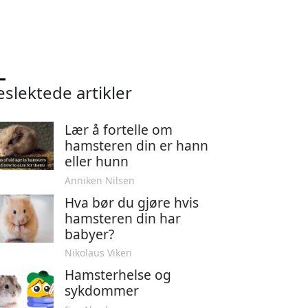
eslektede artikler
Lær å fortelle om
hamsteren din er hann
eller hunn
Anniken Nilsen
Hva bør du gjøre hvis
hamsteren din har
babyer?
Nikolaus Viken
Hamsterhelse og
sykdommer