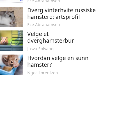
Ece Abrahamsen
Dverg vinterhvite russiske
hamstere: artsprofil
Ece Abrahamsen
Velge et
dverghamsterbur
Josva Solvang
Hvordan velge en sunn
hamster?
Ngoc Lorentzen