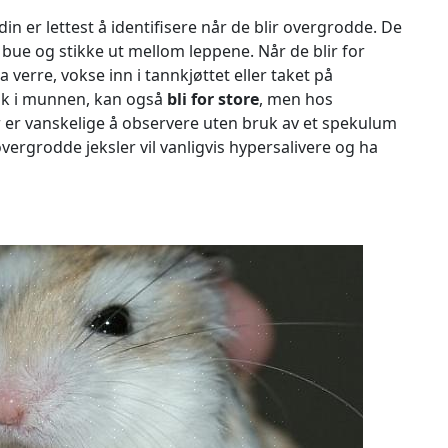
in er lettest å identifisere når de blir overgrodde. De
å bue og stikke ut mellom leppene. Når de blir for
a verre, vokse inn i tannkjøttet eller taket på
ak i munnen, kan også
bli for store
, men hos
r er vanskelige å observere uten bruk av et spekulum
rgrodde jeksler vil vanligvis hypersalivere og ha