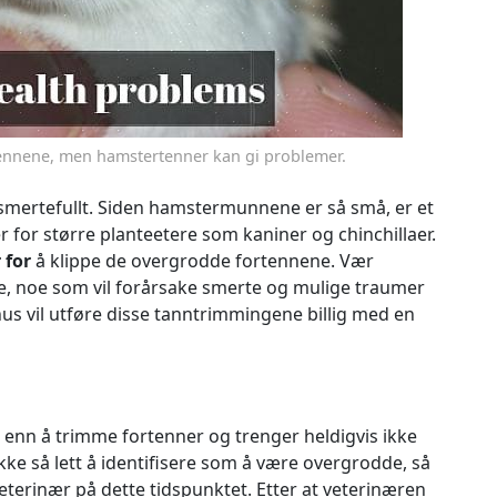
tennene, men hamstertenner kan gi problemer.
e smertefullt. Siden hamstermunnene er så små, er et
 for større planteetere som kaniner og chinchillaer.
 for
å klippe de overgrodde fortennene. Vær
rte, noe som vil forårsake smerte og mulige traumer
s vil utføre disse tanntrimmingene billig med en
 enn å trimme fortenner og trenger heldigvis ikke
r ikke så lett å identifisere som å være overgrodde, så
 veterinær på dette tidspunktet. Etter at veterinæren