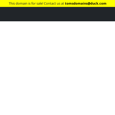
This domain is for sale! Contact us at
tomsdomains@duck.com