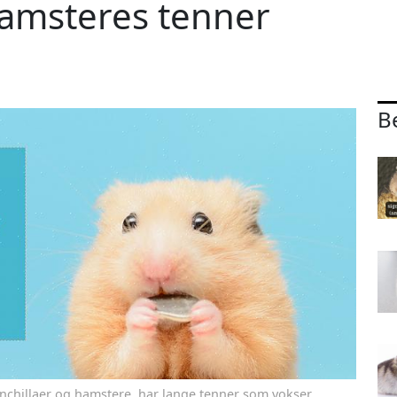
amsteres tenner
B
inchillaer og hamstere, har lange tenner som vokser