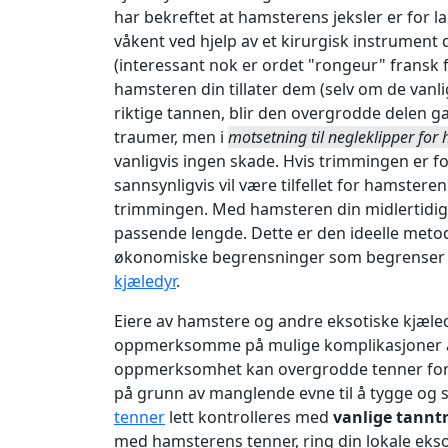
har bekreftet at hamsterens jeksler er for
våkent ved hjelp av et kirurgisk instrument 
(interessant nok er ordet "rongeur" fransk f
hamsteren din tillater dem (selv om de vanli
riktige tannen, blir den overgrodde delen ga
traumer, men i
motsetning til negleklipper for
vanligvis ingen skade. Hvis trimmingen er fo
sannsynligvis vil være tilfellet for hamsteren
trimmingen. Med hamsteren din midlertidig u
passende lengde. Dette er den ideelle meto
økonomiske begrensninger som begrenser d
kjæledyr
.
Eiere av hamstere og andre eksotiske kjæl
oppmerksomme på mulige komplikasjoner an
oppmerksomhet kan overgrodde tenner forår
på grunn av manglende evne til å tygge og 
tenner
lett kontrolleres med
vanlige tannt
med hamsterens tenner, ring din lokale ekso