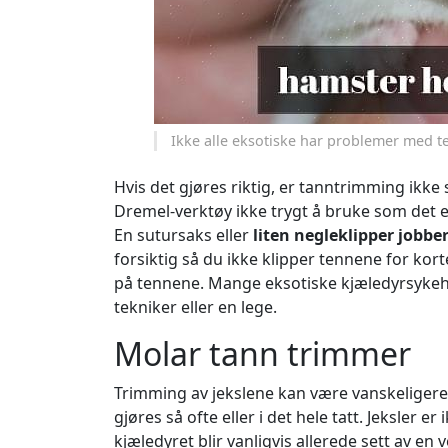
Ikke alle eksotiske har problemer med 
Hvis det gjøres riktig, er tanntrimming ikk
Dremel-verktøy ikke trygt å bruke som det er
En sutursaks eller
liten negleklipper jobber
forsiktig så du ikke klipper tennene for ko
på tennene. Mange eksotiske kjæledyrsykehu
tekniker eller en lege.
Molar tann trimmer
Trimming av jekslene kan være vanskeligere
gjøres så ofte eller i det hele tatt. Jeksler e
kjæledyret blir vanligvis allerede sett av en