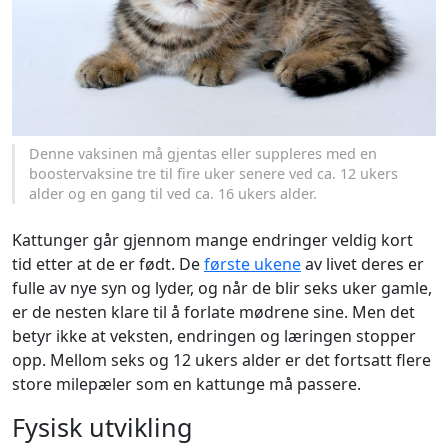
Denne vaksinen må gjentas eller suppleres med en
boostervaksine tre til fire uker senere ved ca. 12 ukers
alder og en gang til ved ca. 16 ukers alder.
Kattunger går gjennom mange endringer veldig kort
tid etter at de er født. De
første ukene
av livet deres er
fulle av nye syn og lyder, og når de blir seks uker gamle,
er de nesten klare til å forlate mødrene sine. Men det
betyr ikke at veksten, endringen og læringen stopper
opp. Mellom seks og 12 ukers alder er det fortsatt flere
store milepæler som en kattunge må passere.
Fysisk utvikling