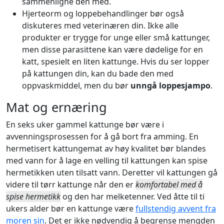
sammenligne den med.
Hjerteorm og loppebehandlinger bør også
diskuteres med veterinæren din. Ikke alle
produkter er trygge for unge eller små kattunger,
men disse parasittene kan være dødelige for en
katt, spesielt en liten kattunge. Hvis du ser lopper
på kattungen din, kan du bade den med
oppvaskmiddel, men du bør
unngå loppesjampo
.
Mat og ernæring
En seks uker gammel kattunge bør være i
avvenningsprosessen for å gå bort fra amming. En
hermetisert kattungemat av høy kvalitet bør blandes
med vann for å lage en velling til kattungen kan spise
hermetikken uten tilsatt vann. Deretter vil kattungen gå
videre til tørr kattunge når den er
komfortabel med å
spise hermetikk
og den har melketenner. Ved åtte til ti
ukers alder bør en kattunge være
fullstendig avvent fra
moren sin
. Det er ikke nødvendig å begrense mengden