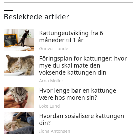
Beslektede artikler
Kattungeutvikling fra 6
måneder til 1 år
Gunvor Lunde
Fôringsplan for kattunger: hvor
mye du skal mate den
voksende kattungen din
Arna Møller
Hvor lenge bør en kattunge
være hos moren sin?
Loke Lund
Hvordan sosialisere kattungen
din?
Ilona Antonsen