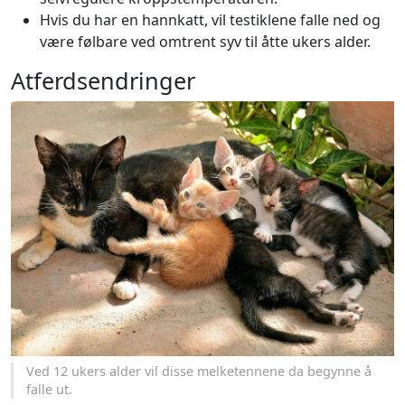
Hvis du har en hannkatt, vil testiklene falle ned og
være følbare ved omtrent syv til åtte ukers alder.
Atferdsendringer
Ved 12 ukers alder vil disse melketennene da begynne å
falle ut.