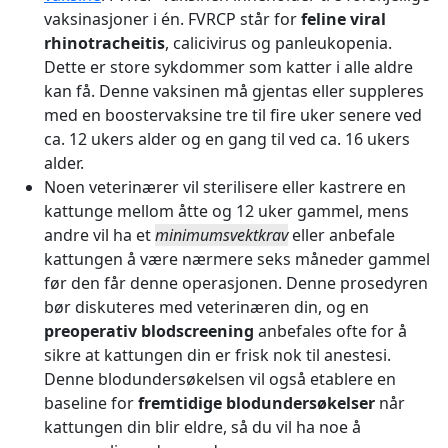
vaksinasjoner i én. FVRCP står for
feline viral
rhinotracheitis
, calicivirus og panleukopenia.
Dette er store sykdommer som katter i alle aldre
kan få. Denne vaksinen må gjentas eller suppleres
med en boostervaksine tre til fire uker senere ved
ca. 12 ukers alder og en gang til ved ca. 16 ukers
alder.
Noen veterinærer vil sterilisere eller kastrere en
kattunge mellom åtte og 12 uker gammel, mens
andre vil ha et
minimumsvektkrav
eller anbefale
kattungen å være nærmere seks måneder gammel
før den får denne operasjonen. Denne prosedyren
bør diskuteres med veterinæren din, og en
preoperativ blodscreening
anbefales ofte for å
sikre at kattungen din er frisk nok til anestesi.
Denne blodundersøkelsen vil også etablere en
baseline for
fremtidige blodundersøkelser
når
kattungen din blir eldre, så du vil ha noe å