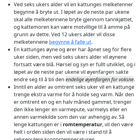
Ved seks ukers alder vil en kattunges melketenner
begynne å bryte ut. I løpet av de neste par ukene
skal alle melketennene bryte gjennom tannkjøttet,
og kattemoren kan være motvillige til å amme på
grunn av dette. Ved 12 ukers alder vil disse
melketennene
begynne å falle ut
.
En kattunges øyne og ører har åpnet seg for flere
uker siden, men ved seks ukers alder vil øynene
fortsatt være blå. Hørsel og syn er fullt utviklet, og i
løpet av de neste par ukene vil øyenfargen sakte
endre seg til å bli den
endelige øyenfargen for voksne
.
Inntil en alder av omtrent seks uker vil en kattunge
trenge ekstra varme for å holde seg varm. Når den
er omtrent en og en halv måned gammel, trenger
den ikke lenger en varmepute, varmelys eller en
annen varmekilde som den var avhengig av. Så
lenge kattungen er i
romtemperatur
, vil den være
helt i orden siden den vil være i stand til å
selvregulere kroppstemperaturen.