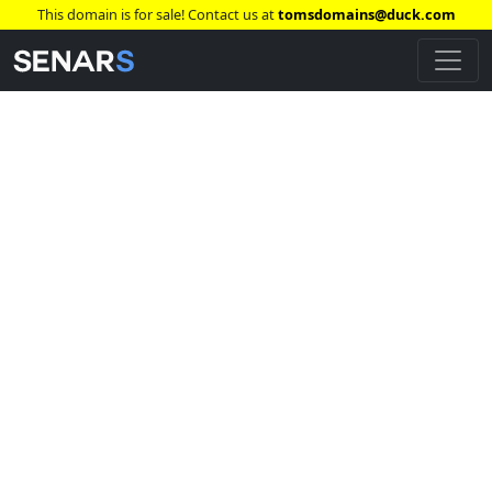
This domain is for sale! Contact us at
tomsdomains@duck.com