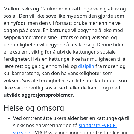
Mellom seks og 12 uker er en kattunge veldig aktiv og
sosial. Den vil ikke sove like mye som den gjorde som
en nyfødt, men den vil fortsatt bruke mer enn halve
dagen på å sove. En kattunge vil begynne å leke med
søppelkameratene sine, utforske omgivelsene, og
personligheten vil begynne å utvikle seg. Denne tiden
er ekstremt viktig for å utvikle kattungens sosiale
ferdigheter. Hvis en kattunge ikke har muligheten til å
lære rett og galt gjennom lek og
disiplin
fra moren og
kullkameratene, kan den ha vanskeligheter som
voksen. Sosiale ferdigheter kan lide hos kattunger som
ikke var ordentlig sosialisert, eller de kan til og med
utvikle aggresjonsproblemer
.
Helse og omsorg
Ved omtrent åtte ukers alder bør en kattunge gå til
sjekk hos en veterinær og få
sin første FVRCP-
vaksine
. FVRCP-vaksinen inneholder tre forskjellige