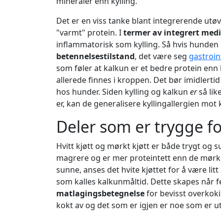
mineraler enn kylling.
Det er en viss tanke blant integrerende utøve
"varmt" protein. I
termer av integrert medi
inflammatorisk som kylling. Så hvis hunden d
betennelsestilstand
, det være seg
gastroin
som føler at kalkun er et bedre protein enn 
allerede finnes i kroppen. Det bør imidlerti
hos hunder. Siden kylling og kalkun
er
så li
er, kan de generalisere kyllingallergien mot
Deler som er trygge f
Hvitt kjøtt og mørkt kjøtt er både trygt og s
magrere og er mer proteintett enn de mørk
sunne, anses det hvite kjøttet for å være l
som kalles kalkunmåltid. Dette skapes når f
matlagingsbetegnelse
for bevisst overkoki
kokt av og det som er igjen er noe som er ut