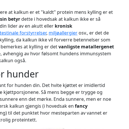
re at kalkun er et "kaldt" protein mens kylling er et
sin betyr
dette i hovedsak at kalkun ikke er så
in lider av en akutt eller
kronisk
testinale forstyrrelser
,
miljøallergier
osv., er det de
kylling, da kalkun ikke vil forverre betennelser som
d bemerkes at kylling er det
vanligste matallergenet
ke, avhengig av hvor følsomt hundens immunsystem
 kalkun også.
or hunder
unt for hunden din. Det hvite kjøttet er imidlertid
e kjøttporsjonene. Så mens begge er trygge og
itt sunnere enn det mørke. Enda sunnere, men er noe
ersk kalkun gjengis (i hovedsak en
fancy
ng) til det punktet hvor mesteparten av vannet er
rolig proteintett.