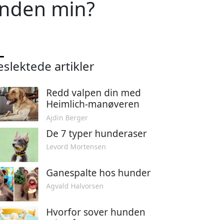
unden min?
eslektede artikler
Redd valpen din med
Heimlich-manøveren
Ajdin Berger
De 7 typer hunderaser
Levord Mortensen
Ganespalte hos hunder
Agvald Halvorsen
Hvorfor sover hunden