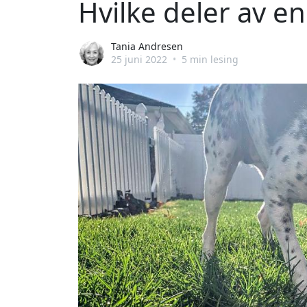
Hvilke deler av e
Tania Andresen
25 juni 2022
•
5 min lesing