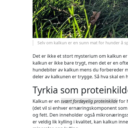
Selv om kalkun er en sunn mat for hunder å spi
Det er ikke et stort mysterium om kalkun er t
kalkun er ikke bare trygt, men det er en of
hundebiter av kalkun mens du forbereder mi
deler av kalkunen er trygge. Så hva skal en
Tyrkia som proteinkild
Kalkun er en
svært fordøyelig proteinkilde
for 
(det vil si enhver ernæringskomponent som
og fett. Den inneholder også mikronæringsst
er veldig lik kylling i kvalitet, kan kalkun i