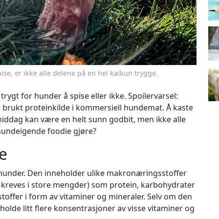
se, er ikke alle delene på en hel kalkun trygge.
rygt for hunder å spise eller ikke. Spoilervarsel:
te brukt proteinkilde i kommersiell hundemat. Å kaste
ddag kan være en helt sunn godbit, men ikke alle
 hundeigende foodie gjøre?
e
hunder. Den inneholder ulike makronæringsstoffer
 kreves i store mengder) som protein, karbohydrater
offer i form av vitaminer og mineraler. Selv om den
nneholde litt flere konsentrasjoner av visse vitaminer og