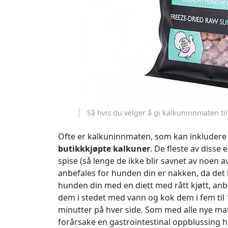
Så hvis du velger å gi kalkuninnmaten til
Ofte er kalkuninnmaten, som kan inkludere lev
butikkkjøpte kalkuner
. De fleste av disse
spise (så lenge de ikke blir savnet av noen
anbefales for hunden din er nakken, da det 
hunden din med en diett med rått kjøtt, anbe
dem i stedet med vann og kok dem i fem til 
minutter på hver side. Som med alle nye matv
forårsake en gastrointestinal oppblussing h