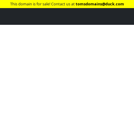
This domain is for sale! Contact us at
tomsdomains@duck.com