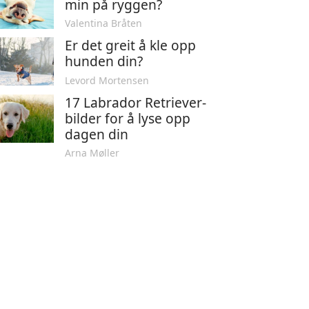
min på ryggen?
Valentina Bråten
Er det greit å kle opp
hunden din?
Levord Mortensen
17 Labrador Retriever-
bilder for å lyse opp
dagen din
Arna Møller