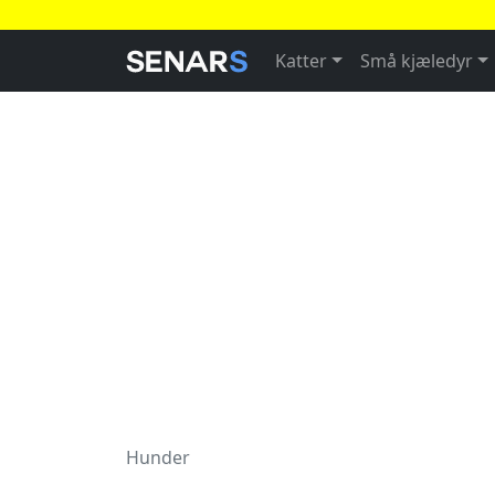
Katter
Små kjæledyr
Hunder