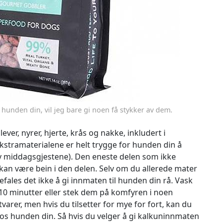
 hunden din, vil jeg bare gi noen få stykker av dem.
er, nyrer, hjerte, krås og nakke, inkludert i
 ekstramaterialene er helt trygge for hunden din å
 av middagsgjestene). Den eneste delen som ikke
kan være bein i den delen. Selv om du allerede mater
fales det ikke å gi innmaten til hunden din rå. Vask
10 minutter eller stek dem på komfyren i noen
arer, men hvis du tilsetter for mye for fort, kan du
os hunden din. Så hvis du velger å gi kalkuninnmaten