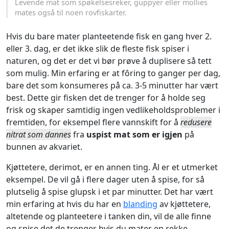
Levende mat som spøkelsesreker, guppyer eller mollies
mates også til noen rovfiskarter.
Hvis du bare mater planteetende fisk en gang hver 2.
eller 3. dag, er det ikke slik de fleste fisk spiser i
naturen, og det er det vi bør prøve å duplisere så tett
som mulig. Min erfaring er at fôring to ganger per dag,
bare det som konsumeres på ca. 3-5 minutter har vært
best. Dette gir fisken det de trenger for å holde seg
frisk og skaper samtidig ingen vedlikeholdsproblemer i
fremtiden, for eksempel flere vannskift for å
redusere
nitrat som dannes
fra
uspist mat som er igjen
på
bunnen av akvariet.
Kjøttetere, derimot, er en annen ting. Ål er et utmerket
eksempel. De vil gå i flere dager uten å spise, for så
plutselig å spise glupsk i et par minutter. Det har vært
min erfaring at hvis du har en
blanding
av kjøttetere,
altetende og planteetere i tanken din, vil de alle finne
og spise det de trenger hvis du mater en rekke