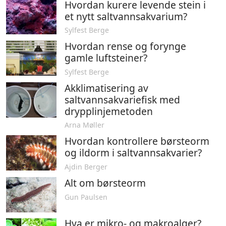
Hvordan kurere levende stein i
et nytt saltvannsakvarium?
Sylfest Berge
Hvordan rense og forynge
gamle luftsteiner?
Sylfest Berge
Akklimatisering av
saltvannsakvariefisk med
drypplinjemetoden
Arna Møller
Hvordan kontrollere børsteorm
og ildorm i saltvannsakvarier?
Ajdin Berger
Alt om børsteorm
Gun Paulsen
Hva er mikro- og makroalger?