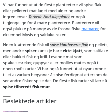
Vi har funnet ut at de fleste planteetere vil spise flak
eller pelletert mat laget med alger og andre
ingredienser.
Tørkede Nori-algeplater
er også
tilgjengelige for å mate planteetere. Planteetere vil
også plukke på mange av de frosne fiske
matvarer
, for
eksempel Mysis og saltlake reker.
Noen kjøttetende fisk vil
spise kjøttbaserte flak
og pellets,
men andre
spiser
kanskje bare
ekte kjøtt
, som saltlake
eller hakket fisk og krill. Levende mat som
spøkelsesreker, guppyer eller mollies mates også til
noen rovfiskarter. Vi har også funnet ut at nyankomne
til et akvarium begynner å spise ferdigmat ettersom de
ser andre fisker spise det. De fleste fiskearter vil lære å
spise tilberedt fiskemat
.
Beslektede artikler