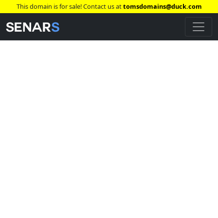
This domain is for sale! Contact us at
tomsdomains@duck.com