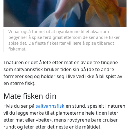
Vi har også funnet ut at nyankomne til et akvarium
begynner å spise ferdigmat ettersom de ser andre fisker
spise det. De fleste fiskearter vil lære å spise tilberedt
fiskemat.
I naturen er det å lete etter mat en av de tre tingene
som saltvannsfisk bruker tiden sin på (de to andre
formerer seg og holder seg i live ved ikke å bli spist av
en større fisk).
Mate fisken din
Hvis du ser på
saltvannsfisk
en stund, spesielt i naturen,
vil du legge merke til at planteeterne hele tiden leter
etter mat eller «beite», mens rovdyrene bare cruiser
rundt og leter etter det neste enkle måltidet.