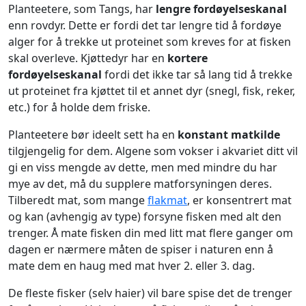
Planteetere, som Tangs, har
lengre fordøyelseskanal
enn rovdyr. Dette er fordi det tar lengre tid å fordøye
alger for å trekke ut proteinet som kreves for at fisken
skal overleve. Kjøttedyr har en
kortere
fordøyelseskanal
fordi det ikke tar så lang tid å trekke
ut proteinet fra kjøttet til et annet dyr (snegl, fisk, reker,
etc.) for å holde dem friske.
Planteetere bør ideelt sett ha en
konstant matkilde
tilgjengelig for dem. Algene som vokser i akvariet ditt vil
gi en viss mengde av dette, men med mindre du har
mye av det, må du supplere matforsyningen deres.
Tilberedt mat, som mange
flakmat
, er konsentrert mat
og kan (avhengig av type) forsyne fisken med alt den
trenger. Å mate fisken din med litt mat flere ganger om
dagen er nærmere måten de spiser i naturen enn å
mate dem en haug med mat hver 2. eller 3. dag.
De fleste fisker (selv haier) vil bare spise det de trenger