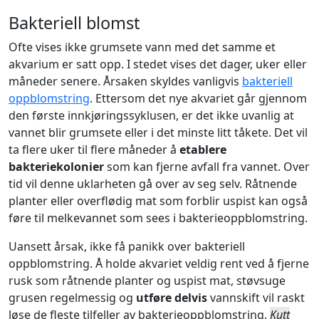
Bakteriell blomst
Ofte vises ikke grumsete vann med det samme et
akvarium er satt opp. I stedet vises det dager, uker eller
måneder senere. Årsaken skyldes vanligvis
bakteriell
oppblomstring
. Ettersom det nye akvariet går gjennom
den første innkjøringssyklusen, er det ikke uvanlig at
vannet blir grumsete eller i det minste litt tåkete. Det vil
ta flere uker til flere måneder å
etablere
bakteriekolonier
som kan fjerne avfall fra vannet. Over
tid vil denne uklarheten gå over av seg selv. Råtnende
planter eller overflødig mat som forblir uspist kan også
føre til melkevannet som sees i bakterieoppblomstring.
Uansett årsak, ikke få panikk over bakteriell
oppblomstring. Å holde akvariet veldig rent ved å fjerne
rusk som råtnende planter og uspist mat, støvsuge
grusen regelmessig og
utføre delvis
vannskift vil raskt
løse de fleste tilfeller av bakterieoppblomstring.
Kutt