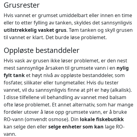
Grusrester
Hvis vannet er grumset umiddelbart eller innen en time
eller to etter fylling av tanken, skyldes det sannsynligvis
utilstrekkelig vasket grus
. Tøm tanken og skyll grusen
til vannet er klart. Det burde løse problemet.
Oppløste bestanddeler
Hvis vask av grusen ikke løser problemet, er den nest
mest sannsynlige årsaken til grumsete vann i en
nylig
fylt tank
et høyt nivå av oppløste bestanddeler, som
fosfater, silikater eller tungmetaller. Hvis du tester
vannet, vil du sannsynligvis finne at pH er høy (alkalisk).
I disse tilfellene vil behandling av vannet med balsam
ofte løse problemet. Et annet alternativ, som har mange
fordeler utover å løse opp grumsete vann, er å bruke
RO-vann (omvendt osmose). Din
lokale fiskebutikk
kan selge den eller
selge enheter som kan
lage RO-
vann.