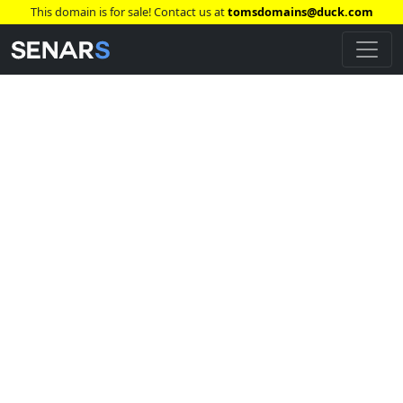
This domain is for sale! Contact us at
tomsdomains@duck.com