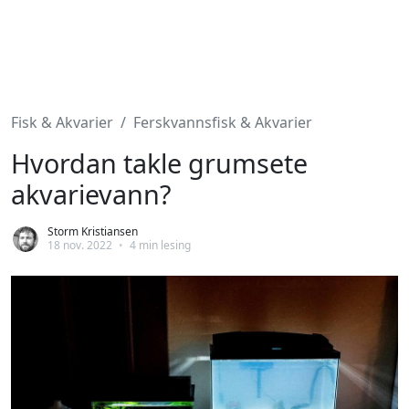
Fisk & Akvarier
Ferskvannsfisk & Akvarier
Hvordan takle grumsete
akvarievann?
Storm Kristiansen
18 nov. 2022
•
4 min lesing