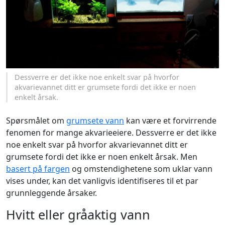
Dessverre er det ikke noe enkelt svar på hvorfor
akvarievannet ditt er grumsete fordi det ikke er noen
enkelt årsak.
Spørsmålet om
grumsete vann
kan være et forvirrende
fenomen for mange akvarieeiere. Dessverre er det ikke
noe enkelt svar på hvorfor akvarievannet ditt er
grumsete fordi det ikke er noen enkelt årsak. Men
basert på fargen
og omstendighetene som uklar vann
vises under, kan det vanligvis identifiseres til et par
grunnleggende årsaker.
Hvitt eller gråaktig vann