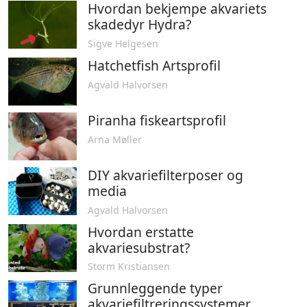
Hvordan bekjempe akvariets
skadedyr Hydra?
Sigve Helgesen
Hatchetfish Artsprofil
Agvald Halvorsen
Piranha fiskeartsprofil
Arna Møller
DIY akvariefilterposer og
media
Agvald Halvorsen
Hvordan erstatte
akvariesubstrat?
Storm Kristiansen
Grunnleggende typer
akvariefiltreringssystemer