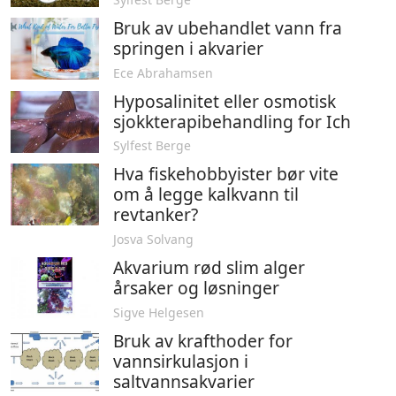
Bruk av ubehandlet vann fra
springen i akvarier
Ece Abrahamsen
Hyposalinitet eller osmotisk
sjokkterapibehandling for Ich
Sylfest Berge
Hva fiskehobbyister bør vite
om å legge kalkvann til
revtanker?
Josva Solvang
Akvarium rød slim alger
årsaker og løsninger
Sigve Helgesen
Bruk av krafthoder for
vannsirkulasjon i
saltvannsakvarier