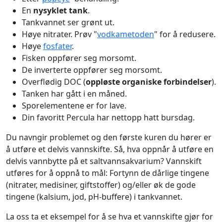
En
nysyklet tank
.
Tankvannet ser grønt ut.
Høye nitrater. Prøv "
vodkametoden
" for å redusere.
Høye
fosfater
.
Fisken oppfører seg morsomt.
De inverterte oppfører seg morsomt.
Overflødig DOC (
oppløste organiske forbindelser
).
Tanken har gått i en måned.
Sporelementene er for lave.
Din favoritt Percula har nettopp hatt bursdag.
Du navngir problemet og den første kuren du hører er
å utføre et delvis vannskifte. Så, hva oppnår å utføre en
delvis vannbytte på et saltvannsakvarium? Vannskift
utføres for å oppnå to mål: Fortynn de dårlige tingene
(nitrater, medisiner, giftstoffer) og/eller øk de gode
tingene (kalsium, jod, pH-buffere) i tankvannet.
La oss ta et eksempel for å se hva et vannskifte gjør for