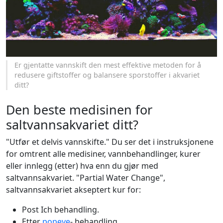
Er gjentatte vannskift den mest effektive metoden for å
redusere giftstoffer og balansere sporstoffer i akvariet
ditt?
Den beste medisinen for
saltvannsakvariet ditt?
"Utfør et delvis vannskifte." Du ser det i instruksjonene
for omtrent alle medisiner, vannbehandlinger, kurer
eller innlegg (etter) hva enn du gjør med
saltvannsakvariet. "Partial Water Change",
saltvannsakvariet akseptert kur for:
Post Ich behandling.
Etter
popeye
- behandling.