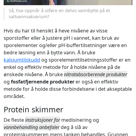
Så, hva oppnår å utføre en delvis vannbytte på et
saltvannsakvarium?
Hvis du har til hensikt å heve nivåene av visse
sporstoffer eller å justere pH i vannet, kan bruk av
sporelementer og/eller pH-buffertilsetninger være en
bedre løsning enn å bytte vann. Å bruke
kalsiumtilskudd
og sporelementtilsetningsstoffer er en
enkel og effektiv metode for å holde nivåene på de
ønskede nivåene. Å bruke
nitratabsorberende produkter
og
fosfatfjernende produkter
er også en effektiv
metode for å holde disse forbindelsene i det akseptable
området.
Protein skimmer
De fleste
instruksjoner for
medisinering og
vannbehandling anbefaler
deg å slå av
proteinskummeren mens tanken behandles. Grunnen