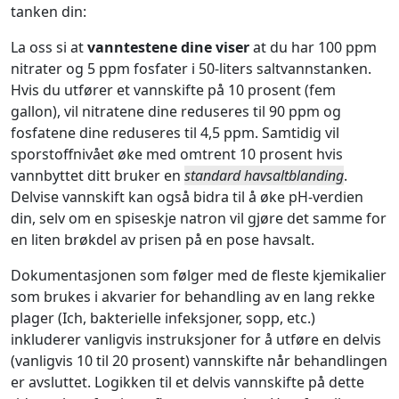
tanken din:
La oss si at
vanntestene dine viser
at du har 100 ppm
nitrater og 5 ppm fosfater i 50-liters saltvannstanken.
Hvis du utfører et vannskifte på 10 prosent (fem
gallon), vil nitratene dine reduseres til 90 ppm og
fosfatene dine reduseres til 4,5 ppm. Samtidig vil
sporstoffnivået øke med omtrent 10 prosent hvis
vannbyttet ditt bruker en
standard havsaltblanding
.
Delvise vannskift kan også bidra til å øke pH-verdien
din, selv om en spiseskje natron vil gjøre det samme for
en liten brøkdel av prisen på en pose havsalt.
Dokumentasjonen som følger med de fleste kjemikalier
som brukes i akvarier for behandling av en lang rekke
plager (Ich, bakterielle infeksjoner, sopp, etc.)
inkluderer vanligvis instruksjoner for å utføre en delvis
(vanligvis 10 til 20 prosent) vannskifte når behandlingen
er avsluttet. Logikken til et delvis vannskifte på dette