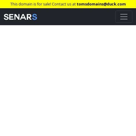
This domain is for sale! Contact us at
tomsdomains@duck.com