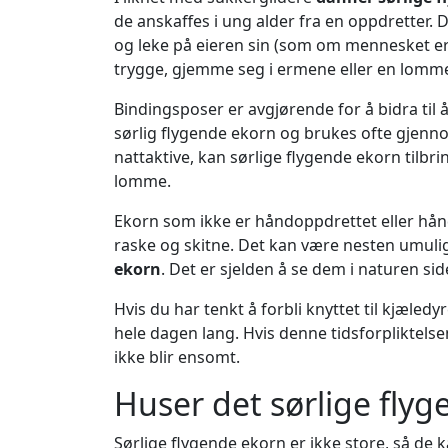
de anskaffes i ung alder fra en oppdretter. D
og leke på eieren sin (som om mennesket er 
trygge, gjemme seg i ermene eller en lomme 
Bindingsposer er avgjørende for å bidra til 
sørlig flygende ekorn og brukes ofte gjenno
nattaktive, kan sørlige flygende ekorn tilbri
lomme.
Ekorn som ikke er håndoppdrettet eller hånd
raske og skitne. Det kan være nesten umulig
ekorn
. Det er sjelden å se dem i naturen si
Hvis du har tenkt å forbli knyttet til kjæledy
hele dagen lang. Hvis denne tidsforpliktelsen 
ikke blir ensomt.
Huser det sørlige flyg
Sørlige flygende ekorn er ikke store, så de ka