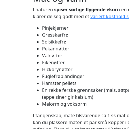
I naturen
spiser sørlige flygende ekorn
en r
klarer de seg godt med et
variert kosthold
Pinjekjerner
Gresskarfrø
Solsikkefrø
Pekannøtter
Valnøtter
Eikenøtter
Hickorynøtter
Fuglefrøblandinger
Hamster pellets
En rekke ferske grønnsaker (mais, søtp
(appelsiner gir kalsium)
Melorm og voksorm
I fangenskap, mate tilsvarende ca 1 ss mat
kan du plassere maten et par små kopper i 