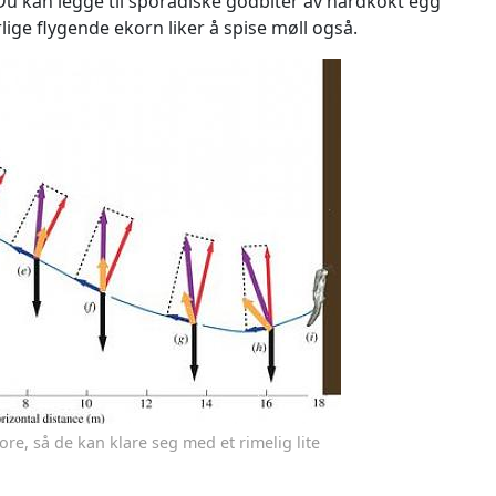
. Du kan legge til sporadiske godbiter av hardkokt egg
rlige flygende ekorn liker å spise møll også.
ore, så de kan klare seg med et rimelig lite