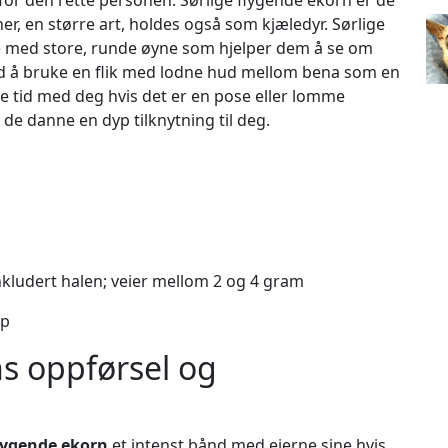
for den rette personen. Sørlige flygende ekorn er de
r, en større art, holdes også som kjæledyr. Sørlige
ve med store, runde øyne som hjelper dem å se om
, ved å bruke en flik med lodne hud mellom bena som en
nge tid med deg hvis det er en pose eller lomme
n de danne en dyp tilknytning til deg.
inkludert halen; veier mellom 2 og 4 gram
ap
ns oppførsel og
flygende ekorn
et intenst bånd med eierne sine hvis