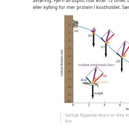
avføring. Fjern all uspist mat etter 12 timer
eller kylling for mer protein i kostholdet. Sø
Sørlige flygende ekorn er ikke st
bur.