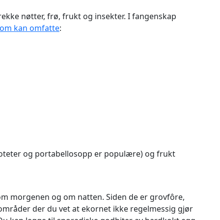
ekke nøtter, frø, frukt og insekter. I fangenskap
 som kan omfatte
:
oteter og portabellosopp er populære) og frukt
 om morgenen og om natten. Siden de er grovfôre,
områder der du vet at ekornet ikke regelmessig gjør