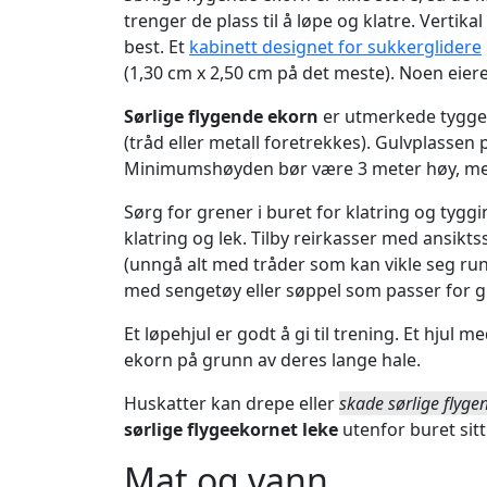
trenger de plass til å løpe og klatre. Vertika
best. Et
kabinett designet for sukkerglidere
(1,30 cm x 2,50 cm på det meste). Noen eier
Sørlige flygende ekorn
er utmerkede tyggere
(tråd eller metall foretrekkes). Gulvplassen p
Minimumshøyden bør være 3 meter høy, men 
Sørg for grener i buret for klatring og tygg
klatring og lek. Tilby reirkasser med ansik
(unngå alt med tråder som kan vikle seg ru
med sengetøy eller søppel som passer for 
Et løpehjul er godt å gi til trening. Et hjul m
ekorn på grunn av deres lange hale.
Huskatter kan drepe eller
skade sørlige flyge
sørlige flygeekornet leke
utenfor buret sit
Mat og vann