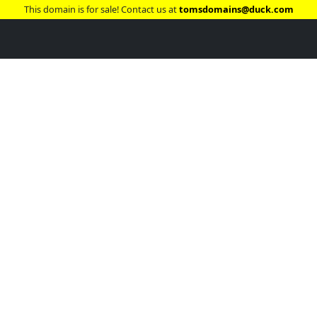
This domain is for sale! Contact us at
tomsdomains@duck.com