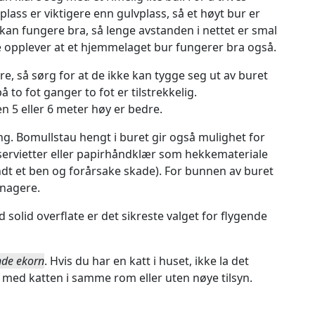
l plass er viktigere enn gulvplass, så et høyt bur er
kan fungere bra, så lenge avstanden i nettet er smal
e opplever at et hjemmelaget bur fungerer bra også.
, så sørg for at de ikke kan tygge seg ut av buret
å to fot ganger to fot er tilstrekkelig.
5 eller 6 meter høy er bedre.
ing. Bomullstau hengt i buret gir også mulighet for
tsservietter eller papirhåndklær som hekkemateriale
ndt et ben og forårsake skade). For bunnen av buret
gnagere.
ed solid overflate er det sikreste valget for flygende
nde ekorn
. Hvis du har en katt i huset, ikke la det
t med katten i samme rom eller uten nøye tilsyn.