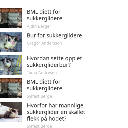
BML diett for
sukkerglidere
Ajdin Berger
Bur for sukkerglidere
Gregor Andersson
Hvordan sette opp et
sukkergliderbur?
Tania Andresen
BML diett for
sukkerglidere
Sylfest Berge
Hvorfor har mannlige
sukkerglider en skallet
flekk på hodet?
Sylfest Berge