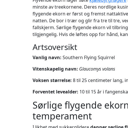
Flyvende ekorn lager søte
kjæledyrgnagere
minste av treekornene. Deres nordlige kusine
flygende ekorn er først og fremst nattakti
natten. De bor i trær og glir fra tre til tre
fallskjerm. Sørlige flygende ekorn vil tilbri
tilgjengelig. Hvis de løftes opp for hånd, ka
Artsoversikt
Vanlig navn:
Southern Flying Squirrel
Vitenskapelig navn:
Glaucomys volans
Voksen størrelse:
8 til 25 centimeter lang, 
Forventet levealder:
10 til 15 år i fangensk
Sørlige flygende ekor
temperament
I likhet med sukkerglidere
danner sørlige 