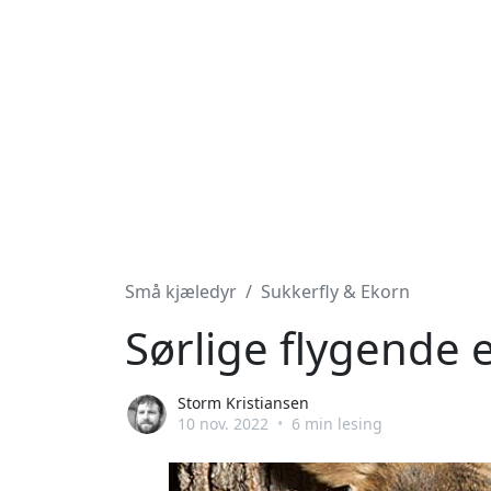
Små kjæledyr
Sukkerfly & Ekorn
Sørlige flygende e
Storm Kristiansen
10 nov. 2022
•
6 min lesing