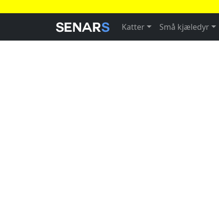
Katter
Små kjæledyr