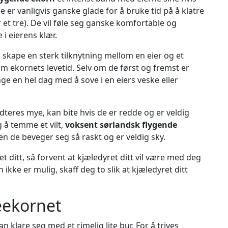
e er vanligvis ganske glade for å bruke tid på å klatre
et tre). De vil føle seg ganske komfortable og
i eierens klær.
å skape en sterk tilknytning mellom en eier og et
m ekornets levetid. Selv om de først og fremst er
nge en hel dag med å sove i en eiers veske eller
teres mye, kan bite hvis de er redde og er veldig
 å temme et vilt,
voksent sørlandsk flygende
den de beveger seg så raskt og er veldig sky.
ret ditt, så forvent at kjæledyret ditt vil være med deg
ikke er mulig, skaff deg to slik at kjæledyret ditt
eekornet
n klare seg med et rimelig lite bur. For å trives