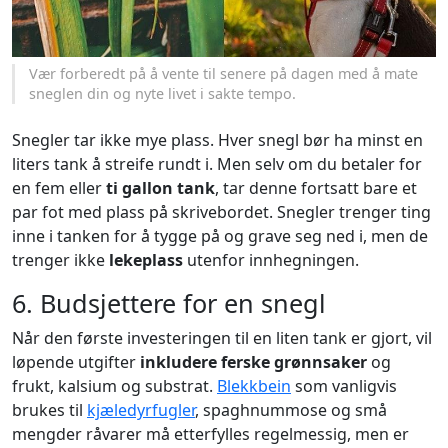
Vær forberedt på å vente til senere på dagen med å mate
sneglen din og nyte livet i sakte tempo.
Snegler tar ikke mye plass. Hver snegl bør ha minst en
liters tank å streife rundt i. Men selv om du betaler for
en fem eller
ti gallon tank
, tar denne fortsatt bare et
par fot med plass på skrivebordet. Snegler trenger ting
inne i tanken for å tygge på og grave seg ned i, men de
trenger ikke
lekeplass
utenfor innhegningen.
6. Budsjettere for en snegl
Når den første investeringen til en liten tank er gjort, vil
løpende utgifter
inkludere ferske grønnsaker
og
frukt, kalsium og substrat.
Blekkbein
som vanligvis
brukes til
kjæledyrfugler
, spaghnummose og små
mengder råvarer må etterfylles regelmessig, men er