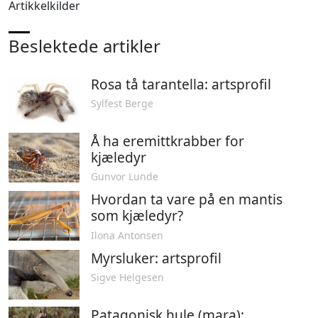
Artikkelkilder
Beslektede artikler
Rosa tå tarantella: artsprofil
Sylfest Berge
Å ha eremittkrabber for
kjæledyr
Gunvor Lunde
Hvordan ta vare på en mantis
som kjæledyr?
Ilona Antonsen
Myrsluker: artsprofil
Sigve Helgesen
Patagonisk hule (mara):