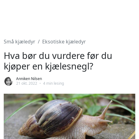
Små kjæledyr
Eksotiske kjæledyr
Hva bør du vurdere før du
kjøper en kjælesnegl?
Anniken Nilsen
21 okt. 2022
•
4 min lesing