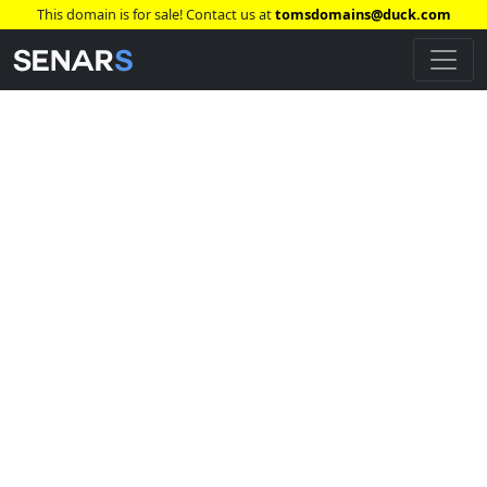
This domain is for sale! Contact us at
tomsdomains@duck.com