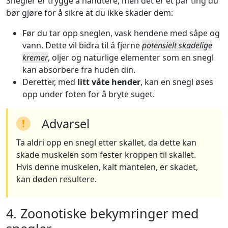
Snegler er trygge å håndtere, men det er et par ting du
bør gjøre for å sikre at du ikke skader dem:
Før du tar opp sneglen, vask hendene med såpe og
vann. Dette vil bidra til å fjerne
potensielt skadelige
kremer
, oljer og naturlige elementer som en snegl
kan absorbere fra huden din.
Deretter, med
litt våte hender
, kan en snegl øses
opp under foten for å bryte suget.
Advarsel
Ta aldri opp en snegl etter skallet, da dette kan
skade muskelen som fester kroppen til skallet.
Hvis denne muskelen, kalt mantelen, er skadet,
kan døden resultere.
4. Zoonotiske bekymringer med