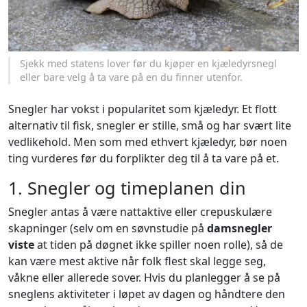
Sjekk med statens lover før du kjøper en kjæledyrsnegl
eller bare velg å ta vare på en du finner utenfor.
Snegler har vokst i popularitet som kjæledyr. Et flott
alternativ til fisk, snegler er stille, små og har svært lite
vedlikehold. Men som med ethvert kjæledyr, bør noen
ting vurderes før du forplikter deg til å ta vare på et.
1. Snegler og timeplanen din
Snegler antas å være nattaktive eller crepuskulære
skapninger (selv om en søvnstudie på
damsnegler
viste
at tiden på døgnet ikke spiller noen rolle), så de
kan være mest aktive når folk flest skal legge seg,
våkne eller allerede sover. Hvis du planlegger å se på
sneglens aktiviteter i løpet av dagen og håndtere den