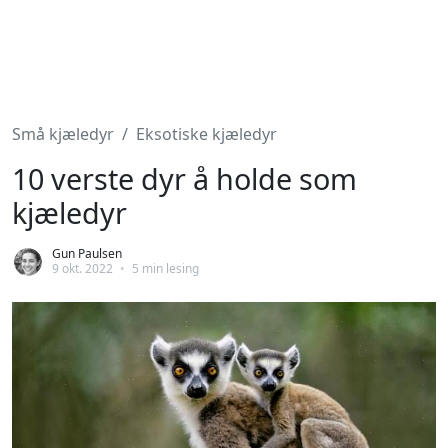
Små kjæledyr
Eksotiske kjæledyr
10 verste dyr å holde som
kjæledyr
Gun Paulsen
9 okt. 2022
•
5 min lesing