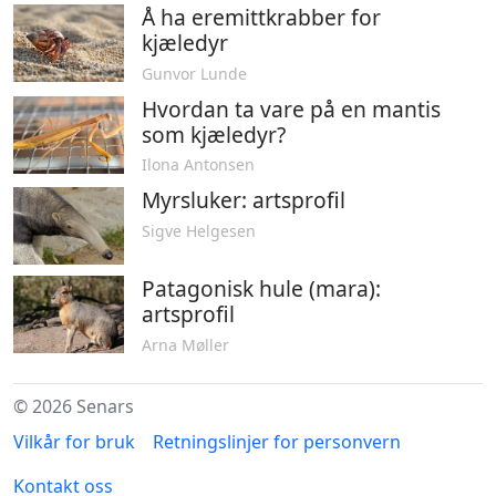
Å ha eremittkrabber for
kjæledyr
Gunvor Lunde
Hvordan ta vare på en mantis
som kjæledyr?
Ilona Antonsen
Myrsluker: artsprofil
Sigve Helgesen
Patagonisk hule (mara):
artsprofil
Arna Møller
© 2026 Senars
Vilkår for bruk
Retningslinjer for personvern
Kontakt oss