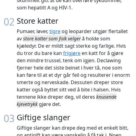
skummelt gitt at de kan overføre sykdommer,
som hepatitt A og HIV-1.
02
Store katter
Pumaer, løver,
tigre
og leoparder utgjør flertallet
av
store katter som folk velger
å holde som
kjæledyr. De er mildt sagt sterke og farlige. Hvis
du tror du bare kan
frigjøre
en katt for å gjøre
den mindre trussel, tenk om igjen. Declawing
fjerner hele det siste beinet i hver tå, noe som
kan føre til at et dyr går feil og resulterer i enorm
smerte og nerveskade. Dessuten dreper store
katter også byttet sitt ved å bite i halsen. Hvis
tennene ikke dreper deg, vil deres
knusende
kjevetrykk
gjøre det.
03
Giftige slanger
Giftige slanger kan drepe deg med et enkelt bitt,
og antigift kan være vanskelig å få tak i. Noen