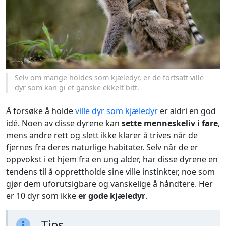
Selv om mange holdes som kjæledyr, er de fortsatt ville
dyr som kan gi et ganske ekkelt bitt.
Å forsøke å holde
ville dyr som kjæledyr
er aldri en god
idé. Noen av disse dyrene kan
sette menneskeliv i fare
,
mens andre rett og slett ikke klarer å trives når de
fjernes fra deres naturlige habitater. Selv når de er
oppvokst i et hjem fra en ung alder, har disse dyrene en
tendens til å opprettholde sine ville instinkter, noe som
gjør dem uforutsigbare og vanskelige å håndtere. Her
er 10 dyr som ikke
er gode kjæledyr
.
Tips