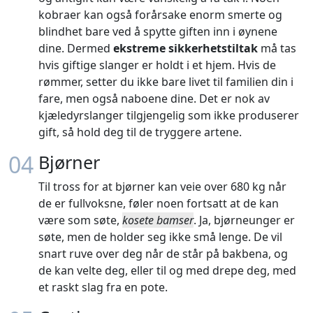
kobraer kan også forårsake enorm smerte og
blindhet bare ved å spytte giften inn i øynene
dine. Dermed
ekstreme sikkerhetstiltak
må tas
hvis giftige slanger er holdt i et hjem. Hvis de
rømmer, setter du ikke bare livet til familien din i
fare, men også naboene dine. Det er nok av
kjæledyrslanger tilgjengelig som ikke produserer
gift, så hold deg til de tryggere artene.
04
Bjørner
Til tross for at bjørner kan veie over 680 kg når
de er fullvoksne, føler noen fortsatt at de kan
være som søte,
kosete bamser
. Ja, bjørneunger er
søte, men de holder seg ikke små lenge. De vil
snart ruve over deg når de står på bakbena, og
de kan velte deg, eller til og med drepe deg, med
et raskt slag fra en pote.