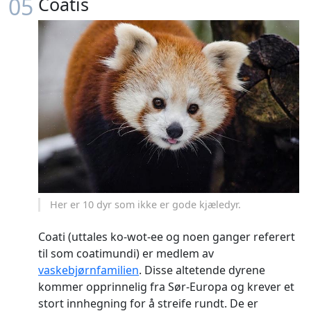
05
Coatis
Her er 10 dyr som ikke er gode kjæledyr.
Coati (uttales ko-wot-ee og noen ganger referert
til som coatimundi) er medlem av
vaskebjørnfamilien
. Disse altetende dyrene
kommer opprinnelig fra Sør-Europa og krever et
stort innhegning for å streife rundt. De er