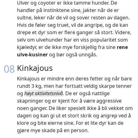
Ulver og coyoter er ikke tamme hunder. De
handler på instinktene sine, jakter når de er
sultne, leker når de vil og sover resten av dagen.
Hvis de føler seg truet, vil de angripe, og de kan
drepe et dyr som er flere ganger så stort. Videre,
selv om ulvehunder har en viss popularitet som
kjæledyr, er de ikke mye forskjellig fra sine
rene
ulve-kusiner
og bør også unngås.
08
Kinkajous
Kinkajous er mindre enn deres fetter og når bare
rundt 3 kg, men har fortsatt veldig skarpe tenner
og
høyt aktivitetsnivå
. De er også nattlige
skapninger og er kjent for å være aggressive
noen ganger. De liker spesielt ikke å bli vekket om
dagen og kan gi ut et stort skrik og angrep ved å
klore og bite eierne sine. For et lite dyr kan de
gjøre mye skade på en person.