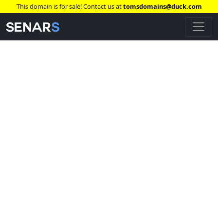
This domain is for sale! Contact us at
tomsdomains@duck.com