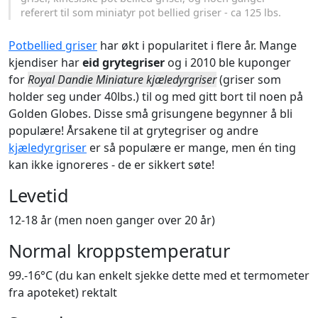
referert til som miniatyr pot bellied griser - ca 125 lbs.
Potbellied griser
har økt i popularitet i flere år. Mange
kjendiser har
eid grytegriser
og i 2010 ble kuponger
for
Royal Dandie Miniature kjæledyrgriser
(griser som
holder seg under 40lbs.) til og med gitt bort til noen på
Golden Globes. Disse små grisungene begynner å bli
populære! Årsakene til at grytegriser og andre
kjæledyrgriser
er så populære er mange, men én ting
kan ikke ignoreres - de er sikkert søte!
Levetid
12-18 år (men noen ganger over 20 år)
Normal kroppstemperatur
99.-16°C (du kan enkelt sjekke dette med et termometer
fra apoteket) rektalt