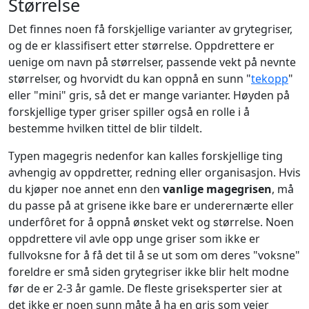
Størrelse
Det finnes noen få forskjellige varianter av grytegriser,
og de er klassifisert etter størrelse. Oppdrettere er
uenige om navn på størrelser, passende vekt på nevnte
størrelser, og hvorvidt du kan oppnå en sunn "
tekopp
"
eller "mini" gris, så det er mange varianter. Høyden på
forskjellige typer griser spiller også en rolle i å
bestemme hvilken tittel de blir tildelt.
Typen magegris nedenfor kan kalles forskjellige ting
avhengig av oppdretter, redning eller organisasjon. Hvis
du kjøper noe annet enn den
vanlige magegrisen
, må
du passe på at grisene ikke bare er underernærte eller
underfôret for å oppnå ønsket vekt og størrelse. Noen
oppdrettere vil avle opp unge griser som ikke er
fullvoksne for å få det til å se ut som om deres "voksne"
foreldre er små siden grytegriser ikke blir helt modne
før de er 2-3 år gamle. De fleste griseksperter sier at
det ikke er noen sunn måte å ha en gris som veier