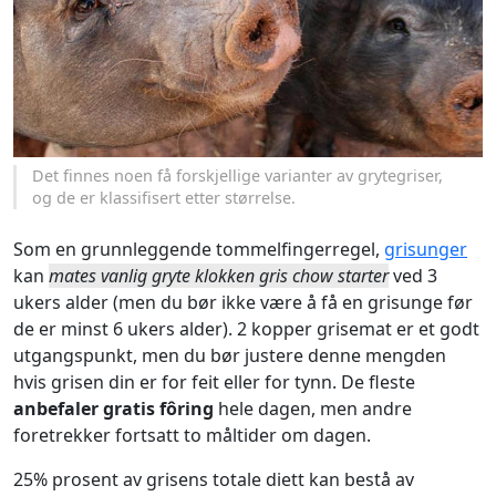
Det finnes noen få forskjellige varianter av grytegriser,
og de er klassifisert etter størrelse.
Som en grunnleggende tommelfingerregel,
grisunger
kan
mates vanlig gryte klokken gris chow starter
ved 3
ukers alder (men du bør ikke være å få en grisunge før
de er minst 6 ukers alder). 2 kopper grisemat er et godt
utgangspunkt, men du bør justere denne mengden
hvis grisen din er for feit eller for tynn. De fleste
anbefaler gratis fôring
hele dagen, men andre
foretrekker fortsatt to måltider om dagen.
25% prosent av grisens totale diett kan bestå av