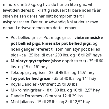
mindre enn 50 kg. og hvis du har en liten gris, vil
levetiden deres bli kraftig redusert til bare noen få år
siden helsen deres har blitt kompromittert i
avlsprosessen. Det er unødvendig å si at det er mye
debatt i griseverdenen om dette temaet.
Pot-bellied griser, Pot mage griser,
vietnamesiske
pot bellied pigs
,
kinesiske pot bellied pigs
, og
noen ganger referert til som miniatyr pot bellied
pigs - ca 125 lbs. til over 200 lbs. og 16 til 26" høye
Miniatyr grytegriser
(visse oppdrettere) - 35 til 60
lbs. og 15 til 16" høy
Tekopp grytegriser - 35 til 45 lbs. og 14,5" høy
Toy pot bellied griser
- 35 til 40 lbs. og 14" høy
Royal Dandies - Omtrent 29 til 39 lbs.
Mikro minigriser - 18 til 30 lbs. og 10 til 12,5" høy
Dandie Extremes - Omtrent 12 til 29 lbs.
Mini Julianas - 15 til 28 lbs. og 8 til 12,5" høy