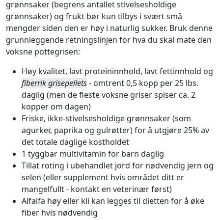
grønnsaker (begrens antallet stivelsesholdige
grønnsaker) og frukt bør kun tilbys i svært små
mengder siden den er høy i naturlig sukker. Bruk denne
grunnleggende retningslinjen for hva du skal mate den
voksne pottegrisen:
Høy kvalitet, lavt proteininnhold, lavt fettinnhold og
fiberrik grisepellets
- omtrent 0,5 kopp per 25 lbs.
daglig (men de fleste voksne griser spiser ca. 2
kopper om dagen)
Friske, ikke-stivelsesholdige grønnsaker (som
agurker, paprika og gulrøtter) for å utgjøre 25% av
det totale daglige kostholdet
1 tyggbar multivitamin for barn daglig
Tillat roting i ubehandlet jord for nødvendig jern og
selen (eller supplement hvis området ditt er
mangelfullt - kontakt en veterinær først)
Alfalfa høy eller kli kan legges til dietten for å øke
fiber hvis nødvendig