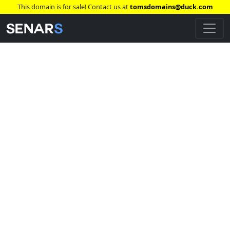
This domain is for sale! Contact us at
tomsdomains@duck.com