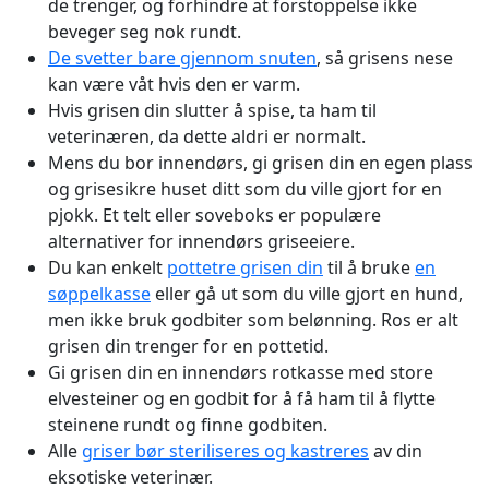
de trenger, og forhindre at forstoppelse ikke
beveger seg nok rundt.
De svetter bare gjennom snuten
, så grisens nese
kan være våt hvis den er varm.
Hvis grisen din slutter å spise, ta ham til
veterinæren, da dette aldri er normalt.
Mens du bor innendørs, gi grisen din en egen plass
og grisesikre huset ditt som du ville gjort for en
pjokk. Et telt eller soveboks er populære
alternativer for innendørs griseeiere.
Du kan enkelt
pottetre grisen din
til å bruke
en
søppelkasse
eller gå ut som du ville gjort en hund,
men ikke bruk godbiter som belønning. Ros er alt
grisen din trenger for en pottetid.
Gi grisen din en innendørs rotkasse med store
elvesteiner og en godbit for å få ham til å flytte
steinene rundt og finne godbiten.
Alle
griser bør steriliseres og kastreres
av din
eksotiske veterinær.