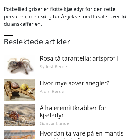
Potbellied griser er flotte kjæledyr for den rette
personen, men sørg for å sjekke med lokale lover før
du anskaffer en.
Beslektede artikler
Rosa tå tarantella: artsprofil
Sylfest Berge
Hvor mye sover snegler?
Ajdin Berger
Å ha eremittkrabber for
kjæledyr
Gunvor Lunde
Hvordan ta vare på en mantis