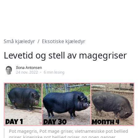
Små kjæledyr
Eksotiske kjæledyr
Levetid og stell av magegriser
Ilona Antonsen
24 nov. 2022
•
6 min lesing
Pot magegris, Pot mage griser, vietnamesiske pot bellied
griser, kinesiske pot bellied griser, og noen ganger