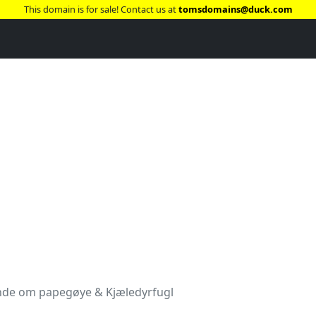
This domain is for sale! Contact us at
tomsdomains@duck.com
de om papegøye & Kjæledyrfugl