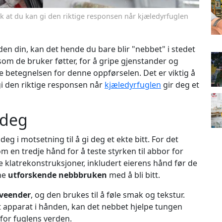
lik at du kan gi den riktige responsen når kjæledyrfuglen
n din, kan det hende du bare blir "nebbet" i stedet
 som de bruker føtter, for å gripe gjenstander og
e betegnelsen for denne oppførselen. Det er viktig å
 gi den riktige responsen når
kjæledyrfuglen
gir deg et
 deg
deg i motsetning til å gi deg et ekte bitt. For det
 en tredje hånd for å teste styrken til abbor for
lle klatrekonstruksjoner, inkludert eierens hånd før de
ne
utforskende nebbbruken
med å bli bitt.
rveender
, og den brukes til å føle smak og tekstur.
tt apparat i hånden, kan det nebbet hjelpe tungen
for fuglens verden.