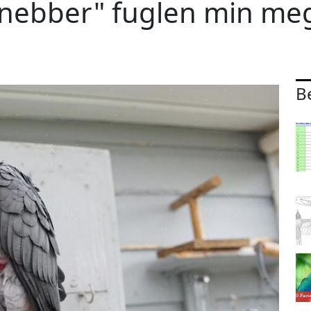
 "nebber" fuglen min me
B