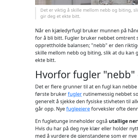
Det er viktig å skille mellom nebb og biting, s
gir deg et ekte bitt.
Når en kjæledyrfugl bruker munnen på hånde
for å bli bitt. Fugler bruker nebbet omtrent
opprettholde balansen; "nebb" er den riktig
skille mellom nebb og biting, slik at du kan
ekte bitt.
Hvorfor fugler "nebb"
Det er flere grunner til at en fugl kan nebbe 
første bruker
fugler
rutinemessig nebbet som
generelt å sjekke den fysiske stivheten til a
går opp. Nye
fugleeiere
forveksler ofte den
En fugletunge inneholder også
utallige ne
Hvis du har på deg nye klær eller holder ny
med å vurdere de gjenstandene som er nye 