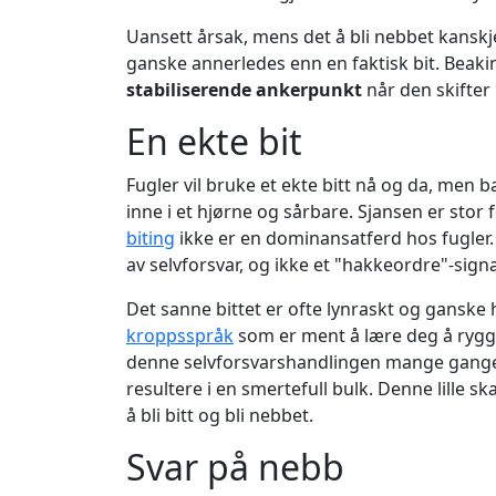
Uansett årsak, mens det å bli nebbet kanskj
ganske annerledes enn en faktisk bit. Beak
stabiliserende ankerpunkt
når den skifter
En ekte bit
Fugler vil bruke et ekte bitt nå og da, men b
inne i et hjørne og sårbare. Sjansen er stor 
biting
ikke er en dominansatferd hos fugler.
av selvforsvar, og ikke et "hakkeordre"-signal
Det sanne bittet er ofte lynraskt og ganske h
kroppsspråk
som er ment å lære deg å rygge 
denne selvforsvarshandlingen mange ganger 
resultere i en smertefull bulk. Denne lille 
å bli bitt og bli nebbet.
Svar på nebb