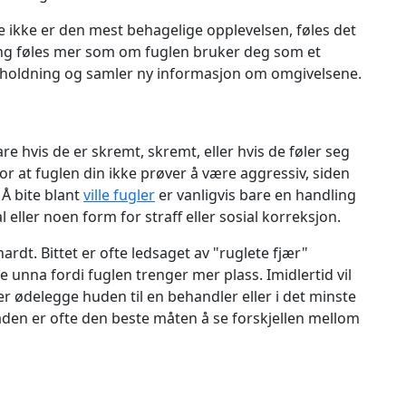
e ikke er den mest behagelige opplevelsen, føles det
ing føles mer som om fuglen bruker deg som et
 holdning og samler ny informasjon om omgivelsene.
are hvis de er skremt, skremt, eller hvis de føler seg
for at fuglen din ikke prøver å være aggressiv, siden
 Å bite blant
ville fugler
er vanligvis bare en handling
 eller noen form for straff eller sosial korreksjon.
ardt. Bittet er ofte ledsaget av "ruglete fjær"
unna fordi fuglen trenger mer plass. Imidlertid vil
ødelegge huden til en behandler eller i det minste
skaden er ofte den beste måten å se forskjellen mellom