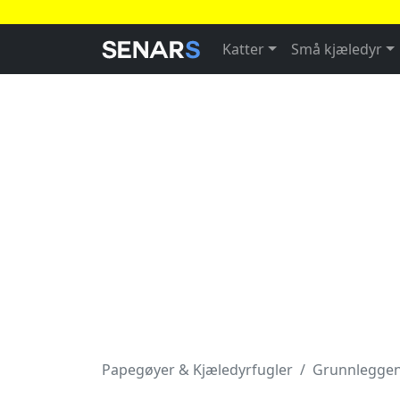
Katter
Små kjæledyr
Papegøyer & Kjæledyrfugler
Grunnleggen