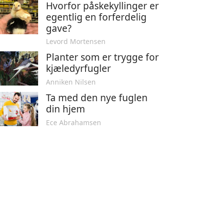
Hvorfor påskekyllinger er
egentlig en forferdelig
gave?
Levord Mortensen
Planter som er trygge for
kjæledyrfugler
Anniken Nilsen
Ta med den nye fuglen
din hjem
Ece Abrahamsen