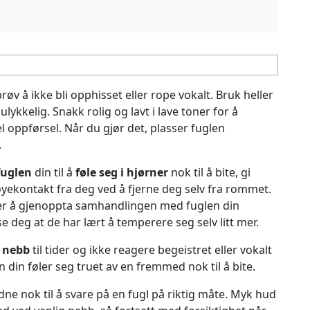
prøv å ikke bli opphisset eller rope vokalt. Bruk heller
ykkelig. Snakk rolig og lavt i lave toner for å
el oppførsel. Når du gjør det, plasser fuglen
.
fuglen
din til å
føle seg i hjørner
nok til å bite, gi
yekontakt fra deg ved å fjerne deg selv fra rommet.
 er å gjenoppta samhandlingen med fuglen din
ise deg at de har lært å temperere seg selv litt mer.
 nebb
til tider og ikke reagere begeistret eller vokalt
en din føler seg truet av en fremmed nok til å bite.
dne nok til å svare på en fugl på riktig måte. Myk hud