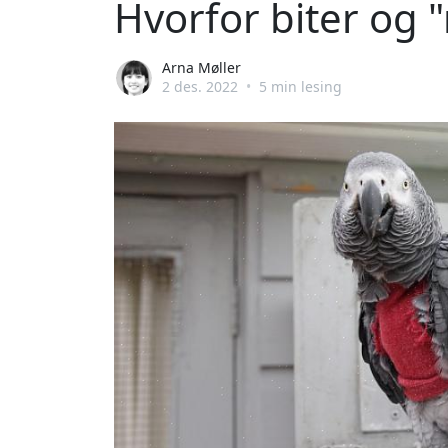
Hvorfor biter og
Arna Møller
2 des. 2022
•
5 min lesing