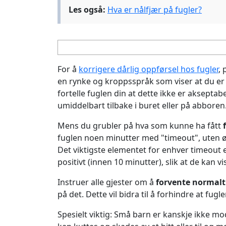
Les også:
Hva er nålfjær på fugler?
For å
korrigere dårlig oppførsel hos fugler
, 
en rynke og kroppsspråk som viser at du er ul
fortelle fuglen din at dette ikke er akseptab
umiddelbart tilbake i buret eller på abboren
Mens du grubler på hva som kunne ha fått
fuglen noen minutter med "timeout", uten ø
Det viktigste elementet for enhver timeout
positivt (innen 10 minutter), slik at de kan v
Instruer alle gjester om å
forvente normalt
på det. Dette vil bidra til å forhindre at fugl
Spesielt viktig: Små barn er kanskje ikke mo