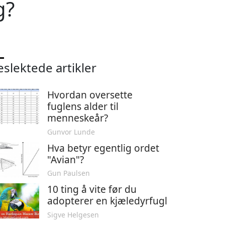
g?
eslektede artikler
Hvordan oversette
fuglens alder til
menneskeår?
Gunvor Lunde
Hva betyr egentlig ordet
"Avian"?
Gun Paulsen
10 ting å vite før du
adopterer en kjæledyrfugl
Sigve Helgesen