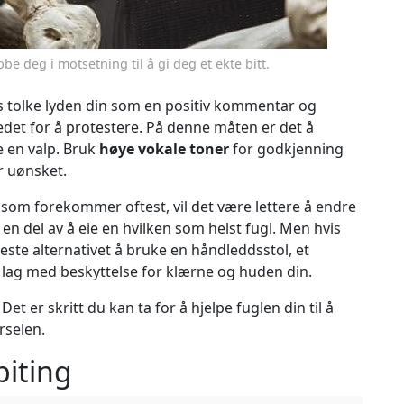
bbe deg i motsetning til å gi deg et ekte bitt.
vis tolke lyden din som en positiv kommentar og
stedet for å protestere. På denne måten er det å
e en valp. Bruk
høye vokale toner
for godkjenning
r uønsket.
som forekommer oftest, vil det være lettere å endre
en del av å eie en hvilken som helst fugl. Men hvis
este alternativet å bruke en håndleddsstol, et
a lag med beskyttelse for klærne og huden din.
 Det er skritt du kan ta for å hjelpe fuglen din til å
selen.
biting