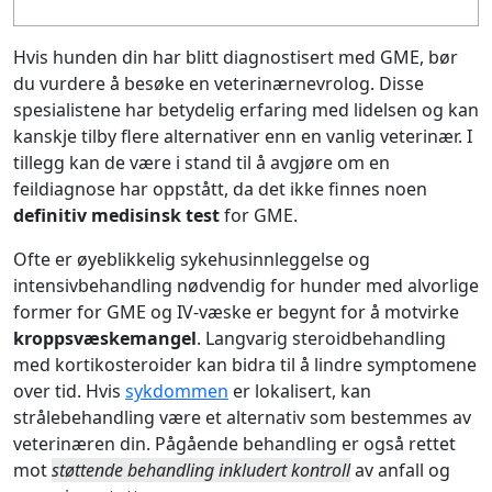
Hvis hunden din har blitt diagnostisert med GME, bør
du vurdere å besøke en veterinærnevrolog. Disse
spesialistene har betydelig erfaring med lidelsen og kan
kanskje tilby flere alternativer enn en vanlig veterinær. I
tillegg kan de være i stand til å avgjøre om en
feildiagnose har oppstått, da det ikke finnes noen
definitiv medisinsk test
for GME.
Ofte er øyeblikkelig sykehusinnleggelse og
intensivbehandling nødvendig for hunder med alvorlige
former for GME og IV-væske er begynt for å motvirke
kroppsvæskemangel
. Langvarig steroidbehandling
med kortikosteroider kan bidra til å lindre symptomene
over tid. Hvis
sykdommen
er lokalisert, kan
strålebehandling være et alternativ som bestemmes av
veterinæren din. Pågående behandling er også rettet
mot
støttende behandling inkludert kontroll
av anfall og