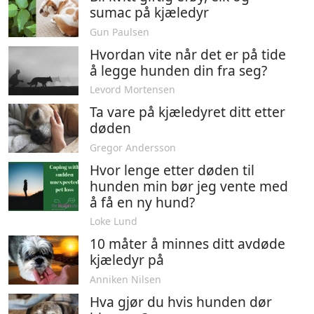
sumac på kjæledyr
Gun Paulsen
Hvordan vite når det er på tide
å legge hunden din fra seg?
Levord Mortensen
Ta vare på kjæledyret ditt etter
døden
Gregor Andersson
Hvor lenge etter døden til
hunden min bør jeg vente med
å få en ny hund?
Loke Lund
10 måter å minnes ditt avdøde
kjæledyr på
Anniken Nilsen
Hva gjør du hvis hunden dør