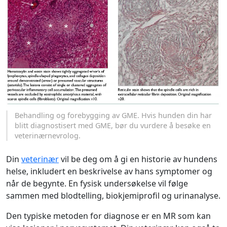
Behandling og forebygging av GME. Hvis hunden din har
blitt diagnostisert med GME, bør du vurdere å besøke en
veterinærnevrolog.
Din
veterinær
vil be deg om å gi en historie av hundens
helse, inkludert en beskrivelse av hans symptomer og
når de begynte. En fysisk undersøkelse vil følge
sammen med blodtelling, biokjemiprofil og urinanalyse.
Den typiske metoden for diagnose er en MR som kan