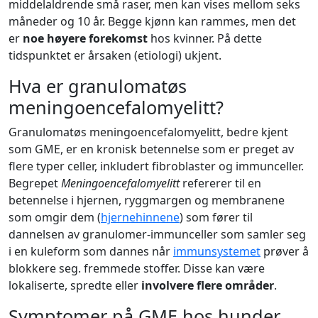
middelaldrende små raser, men kan vises mellom seks
måneder og 10 år. Begge kjønn kan rammes, men det
er
noe høyere forekomst
hos kvinner. På dette
tidspunktet er årsaken (etiologi) ukjent.
Hva er granulomatøs
meningoencefalomyelitt?
Granulomatøs meningoencefalomyelitt, bedre kjent
som GME, er en kronisk betennelse som er preget av
flere typer celler, inkludert fibroblaster og immunceller.
Begrepet
Meningoencefalomyelitt
refererer til en
betennelse i hjernen, ryggmargen og membranene
som omgir dem (
hjernehinnene
) som fører til
dannelsen av granulomer-immunceller som samler seg
i en kuleform som dannes når
immunsystemet
prøver å
blokkere seg. fremmede stoffer. Disse kan være
lokaliserte, spredte eller
involvere flere områder
.
Symptomer på GME hos hunder