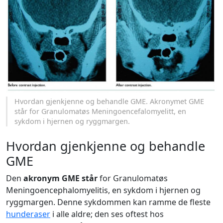
Hvordan gjenkjenne og behandle GME. Akronymet GME
står for Granulomatøs Meningoencefalomyelitt, en
sykdom i hjernen og ryggmargen.
Hvordan gjenkjenne og behandle
GME
Den
akronym GME står
for Granulomatøs
Meningoencephalomyelitis, en sykdom i hjernen og
ryggmargen. Denne sykdommen kan ramme de fleste
hunderaser
i alle aldre; den ses oftest hos