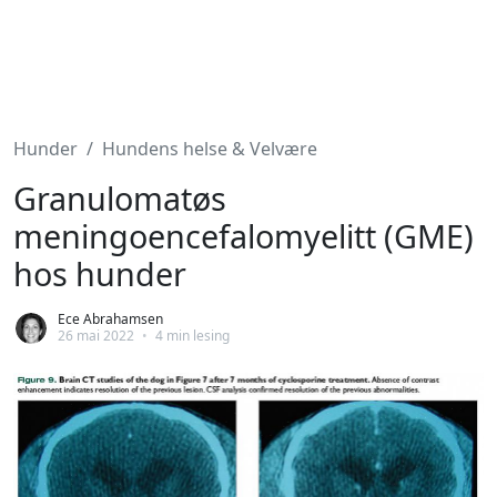
Hunder
Hundens helse & Velvære
Granulomatøs
meningoencefalomyelitt (GME)
hos hunder
Ece Abrahamsen
26 mai 2022
•
4 min lesing