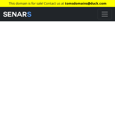
This domain is for sale! Contact us at
tomsdomains@duck.com