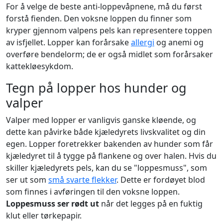
For å velge de beste anti-loppevåpnene, må du først
forstå fienden. Den voksne loppen du finner som
kryper gjennom valpens pels kan representere toppen
av isfjellet. Lopper kan forårsake
allergi
og anemi og
overføre bendelorm; de er også midlet som forårsaker
kattekløesykdom.
Tegn på lopper hos hunder og
valper
Valper med lopper er vanligvis ganske kløende, og
dette kan påvirke både kjæledyrets livskvalitet og din
egen. Lopper foretrekker bakenden av hunder som får
kjæledyret til å tygge på flankene og over halen. Hvis du
skiller kjæledyrets pels, kan du se "loppesmuss", som
ser ut som
små svarte flekker
. Dette er fordøyet blod
som finnes i avføringen til den voksne loppen.
Loppesmuss ser rødt ut
når det legges på en fuktig
klut eller tørkepapir.