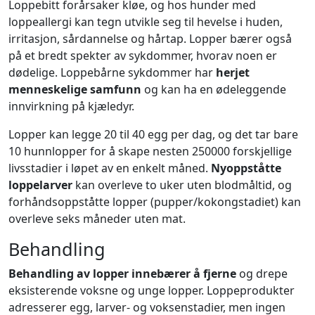
Loppebitt forårsaker kløe, og hos hunder med
loppeallergi kan tegn utvikle seg til hevelse i huden,
irritasjon, sårdannelse og hårtap. Lopper bærer også
på et bredt spekter av sykdommer, hvorav noen er
dødelige. Loppebårne sykdommer har
herjet
menneskelige samfunn
og kan ha en ødeleggende
innvirkning på kjæledyr.
Lopper kan legge 20 til 40 egg per dag, og det tar bare
10 hunnlopper for å skape nesten 250000 forskjellige
livsstadier i løpet av en enkelt måned.
Nyoppståtte
loppelarver
kan overleve to uker uten blodmåltid, og
forhåndsoppståtte lopper (pupper/kokongstadiet) kan
overleve seks måneder uten mat.
Behandling
Behandling av lopper innebærer å fjerne
og drepe
eksisterende voksne og unge lopper. Loppeprodukter
adresserer egg, larver- og voksenstadier, men ingen