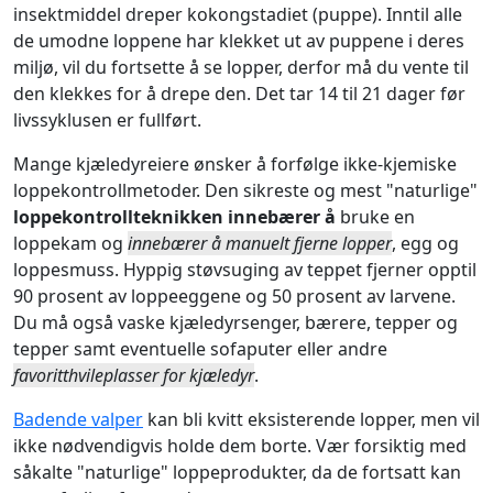
insektmiddel dreper kokongstadiet (puppe). Inntil alle
de umodne loppene har klekket ut av puppene i deres
miljø, vil du fortsette å se lopper, derfor må du vente til
den klekkes for å drepe den. Det tar 14 til 21 dager før
livssyklusen er fullført.
Mange kjæledyreiere ønsker å forfølge ikke-kjemiske
loppekontrollmetoder. Den sikreste og mest "naturlige"
loppekontrollteknikken innebærer å
bruke en
loppekam og
innebærer å manuelt fjerne lopper
, egg og
loppesmuss. Hyppig støvsuging av teppet fjerner opptil
90 prosent av loppeeggene og 50 prosent av larvene.
Du må også vaske kjæledyrsenger, bærere, tepper og
tepper samt eventuelle sofaputer eller andre
favoritthvileplasser for kjæledyr
.
Badende valper
kan bli kvitt eksisterende lopper, men vil
ikke nødvendigvis holde dem borte. Vær forsiktig med
såkalte "naturlige" loppeprodukter, da de fortsatt kan