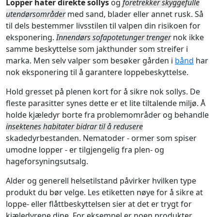
Lopper hater direkte sollys
og
foretrekker skyggefulle
utendørsområder
med sand, blader eller annet rusk. Så
til dels bestemmer livsstilen til valpen din risikoen for
eksponering.
Innendørs sofapotetunger trenger
nok ikke
samme beskyttelse som jakthunder som streifer i
marka. Men selv valper som besøker gården i
bånd
har
nok eksponering til å garantere loppebeskyttelse.
Hold gresset på plenen kort for å sikre nok sollys. De
fleste parasitter synes dette er et lite tiltalende miljø. Å
holde kjæledyr borte fra problemområder og behandle
insektenes habitater bidrar til å redusere
skadedyrbestanden. Nematoder - ormer som spiser
umodne lopper - er tilgjengelig fra plen- og
hageforsyningsutsalg.
Alder og generell helsetilstand påvirker hvilken type
produkt du bør velge. Les etiketten nøye for å sikre at
loppe- eller flåttbeskyttelsen sier at det er trygt for
kjæledyrene dine. For eksempel er noen produkter