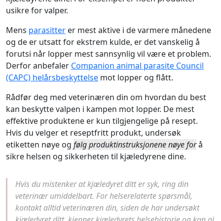
usikre for valper.
Mens
parasitter
er mest aktive i de varmere månedene
og de er utsatt for ekstrem kulde, er det vanskelig å
forutsi når lopper mest sannsynlig vil være et problem.
Derfor anbefaler
Companion animal parasite Council
(CAPC) helårsbeskyttelse
mot lopper og flått.
Rådfør deg med veterinæren din om hvordan du best
kan beskytte valpen i kampen mot lopper. De mest
effektive produktene er kun tilgjengelige på resept.
Hvis du velger et reseptfritt produkt, undersøk
etiketten nøye og
følg produktinstruksjonene nøye for
å
sikre helsen og sikkerheten til kjæledyrene dine.
Hvis du mistenker at kjæledyret ditt er syk, ring din
veterinær umiddelbart. For helserelaterte spørsmål,
kontakt alltid veterinæren din, siden de har undersøkt
kjæledyret ditt, kjenner kjæledyrets helsehistorie og kan gi