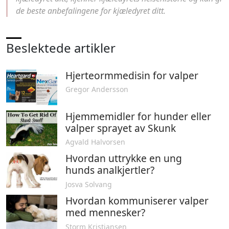
de beste anbefalingene for kjæledyret ditt.
Beslektede artikler
Hjerteormmedisin for valper
Gregor Andersson
Hjemmemidler for hunder eller
valper sprayet av Skunk
Agvald Halvorsen
Hvordan uttrykke en ung
hunds analkjertler?
Josva Solvang
Hvordan kommuniserer valper
med mennesker?
Storm Kristiansen