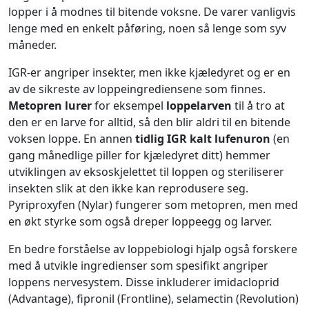
lopper i å modnes til bitende voksne. De varer vanligvis
lenge med en enkelt påføring, noen så lenge som syv
måneder.
IGR-er angriper insekter, men ikke kjæledyret og er en
av de sikreste av loppeingrediensene som finnes.
Metopren lurer
for eksempel
loppelarven
til å tro at
den er en larve for alltid, så den blir aldri til en bitende
voksen loppe. En annen
tidlig IGR kalt lufenuron
(en
gang månedlige piller for kjæledyret ditt) hemmer
utviklingen av eksoskjelettet til loppen og steriliserer
insekten slik at den ikke kan reprodusere seg.
Pyriproxyfen (Nylar) fungerer som metopren, men med
en økt styrke som også dreper loppeegg og larver.
En bedre forståelse av loppebiologi hjalp også forskere
med å utvikle ingredienser som spesifikt angriper
loppens nervesystem. Disse inkluderer imidacloprid
(Advantage), fipronil (Frontline), selamectin (Revolution)