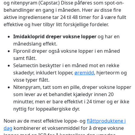
og nitenpyram (Capstar.) Disse påføres som spot-on-
behandlinger en gang i måneden. Hver av disse fire
aktive ingrediensene tar 24 til 48 timer for å være fullt
effektive og hver tilbyr litt forskjellige fordeler.
Imidakloprid dreper voksne lopper
og har en
månedslang effekt.
Fipronil dreper også voksne lopper i en måned
samt flått.
Selamectin beskytter i en måned mot en rekke
skadedyr, inkludert lopper,
øremidd
, hjerteorm og
visse typer flått.
Nitenpyram, tatt som en pille, dreper voksne lopper
som lever av et behandlet kjæledyr innen 20
minutter, men er bare effektivt i 24 timer og er ikke
nyttig for loppeallergiske dyr.
Noen av de mest effektive loppe- og
flåttproduktene i
dag
kombinerer et voksenmiddel for å drepe voksne