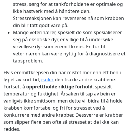
stress, sørg for at tankforholdene er optimale og
ikke hastverk med å håndtere den.
Stressreaksjonen kan reverseres nå som krabben
din blir tatt godt vare på.
Mange veterinærer, spesielt de som spesialiserer
seg på eksotiske dyr, er villige til å undersøke
virvelløse dyr som eremittkreps. En tur til
veterinæren kan være nyttig for å diagnostisere et
tapsproblem.
Hvis eremittkrepsen din har mistet mer enn ett ben i
løpet av kort tid,
isoler
den fra de andre krabbene.
Fortsett å
opprettholde riktige forhold
, spesielt
temperatur og fuktighet. Årsaken til tap av bein er
vanligvis ikke smittsom, men dette vil bidra til å holde
krabben komfortabel og fri for stresset ved å
konkurrere med andre krabber. Dessverre er krabber
som slipper flere ben ofte så stresset at de ikke kan
reddes.