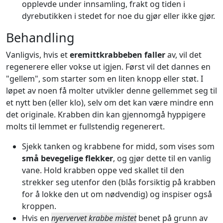
opplevde under innsamling, frakt og tiden i
dyrebutikken i stedet for noe du gjør eller ikke gjør.
Behandling
Vanligvis, hvis et
eremittkrabbeben faller
av, vil det
regenerere eller vokse ut igjen. Først vil det dannes en
"gellem", som starter som en liten knopp eller støt. I
løpet av noen få molter utvikler denne gellemmet seg til
et nytt ben (eller klo), selv om det kan være mindre enn
det originale. Krabben din kan gjennomgå hyppigere
molts til lemmet er fullstendig regenerert.
Sjekk tanken og krabbene for midd, som vises som
små bevegelige flekker
, og gjør dette til en vanlig
vane. Hold krabben oppe ved skallet til den
strekker seg utenfor den (blås forsiktig på krabben
for å lokke den ut om nødvendig) og inspiser også
kroppen.
Hvis en
nyervervet krabbe mistet
benet på grunn av