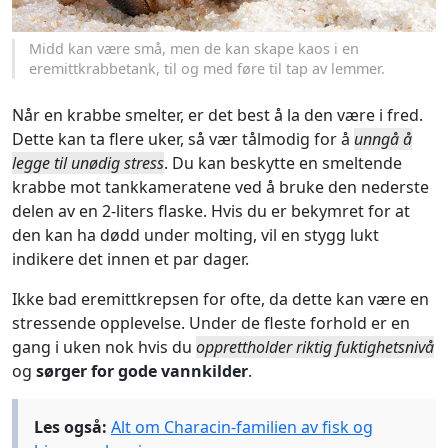
Midd kan være små, men de kan skape kaos i en
eremittkrabbetank, til og med føre til tap av lemmer.
Når en krabbe smelter, er det best å la den være i fred.
Dette kan ta flere uker, så vær tålmodig for å
unngå å
legge til unødig stress
. Du kan beskytte en smeltende
krabbe mot tankkameratene ved å bruke den nederste
delen av en 2-liters flaske. Hvis du er bekymret for at
den kan ha dødd under molting, vil en stygg lukt
indikere det innen et par dager.
Ikke bad eremittkrepsen for ofte, da dette kan være en
stressende opplevelse. Under de fleste forhold er en
gang i uken nok hvis du
opprettholder riktig fuktighetsnivå
og
sørger for gode vannkilder
.
Les også:
Alt om Characin-familien av fisk og