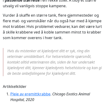
i
passende størrelse
i en rekke stiler. Å tilby et større
utvalg vil vanligvis stoppe kampene.
Vurder å skaffe en større tank, flere gjemmesteder og
flere mat- og vannskåler når du også har med å kjempe
mot krabber. Hvis problemet vedvarer, kan det være lurt
å skille krabbene ved å koble sammen minst to krabber
som kommer overens i hver tank.
Hvis du mistenker at kjæledyret ditt er syk, ring din
veterinær umiddelbart. For helserelaterte spørsmål,
kontakt alltid veterinæren din, siden de har undersøkt
kjæledyret ditt, kjenner kjæledyrets helsehistorie og kan gi
de beste anbefalingene for kjæledyret ditt.
Artikkelkilder
Pleie av eremittkrabbe
.
Chicago Exotics Animal
Hospital, 2020