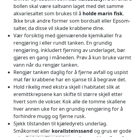
bollen skal være saltvann laget med det samme
akvariesaltet som brukes til å
holde marin fisk
.
Ikke bruk andre former som bordsalt eller Epsom-
salter, da disse vil skade krabbene dine.
Vær forsiktig med gjenværende kjemikalier fra
rengjøring i eller rundt tanken. En grundig
rengjøring, inkludert fjerning av underlaget, bør
gjøres en gang i måneden. Prøv å kun bruke varmt
vann når du rengjør tanken.
Rengjør tanken daglig for å fjerne avfall og uspist
mat før krabbene har en sjanse til å begrave det.
Hold rikelig med ekstra skjell i habitatet slik at
eremittkrepsene kan skifte til større skjell etter
hvert som de vokser. Kok alle de tomme skallene
hver annen uke for en grundig rengjøring for å
forhindre mugg og fjerne rusk.
Sjekk tilstanden til kjæledyrets underlag.
Småkornet eller
korallsteinssand
og grus er gode