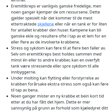
Eremittkreps er vanligvis ganske fredelige, men
noen ganger kjemper de om ressursene. Dette
gjelder spesielt når det kommer til de mest
ettertraktede
skjellene
eller når en tank er for liten
for antallet krabber den huser. Kampene kan bli
ganske ekle og resultere ofte i tap av et lem for en
eller flere av de involverte krabbene.
Stress og sykdom kan føre til at flere ben faller av.
Selv om eremittkreps best holdes sammen med
minst én eller to andre krabber, kan en overfylt
tank være stressende eller spre sykdom til alle
innbyggerne.
Under molting kan flytting eller forstyrrelse av
krabben forårsake ekstra stress som også kan føre
til tap av bena.
Noen ganger mister en ny krabbe et bein kort tid
etter at du har fått det hjem. Dette er mer
sannsynlig på grunn av forhold som kjæledyret ditt