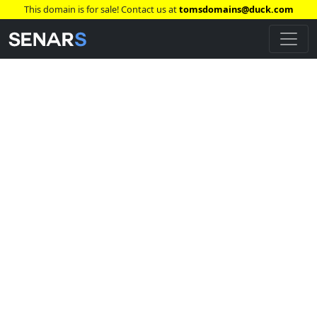
This domain is for sale! Contact us at
tomsdomains@duck.com