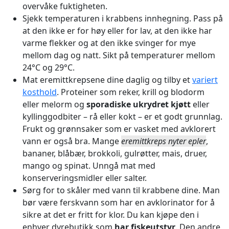
overvåke fuktigheten.
Sjekk temperaturen i krabbens innhegning. Pass på
at den ikke er for høy eller for lav, at den ikke har
varme flekker og at den ikke svinger for mye
mellom dag og natt. Sikt på temperaturer mellom
24°C og 29°C.
Mat eremittkrepsene dine daglig og tilby et
variert
kosthold
. Proteiner som reker, krill og blodorm
eller melorm og
sporadiske ukrydret kjøtt
eller
kyllinggodbiter – rå eller kokt – er et godt grunnlag.
Frukt og grønnsaker som er vasket med avklorert
vann er også bra. Mange
eremittkreps nyter epler
,
bananer, blåbær, brokkoli, gulrøtter, mais, druer,
mango og spinat. Unngå mat med
konserveringsmidler eller salter.
Sørg for to skåler med vann til krabbene dine. Man
bør være ferskvann som har en avklorinator for å
sikre at det er fritt for klor. Du kan kjøpe den i
enhver dyrebutikk som
har fiskeutstyr
. Den andre