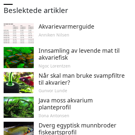
Beslektede artikler
Akvarievarmerguide
Anniken Nilsen
Innsamling av levende mat til
akvariefisk
Ngoc Lorentzen
Når skal man bruke svampfiltre
til akvarier?
Gunvor Lunde
Java moss akvarium
planteprofil
Ilona Antonsen
Dverg egyptisk munnbroder
fiskeartsprofil