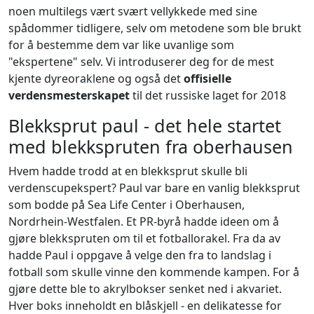
noen multilegs vært svært vellykkede med sine
spådommer tidligere, selv om metodene som ble brukt
for å bestemme dem var like uvanlige som
"ekspertene" selv. Vi introduserer deg for de mest
kjente dyreoraklene og også det
offisielle
verdensmesterskapet
til det russiske laget for 2018
Blekksprut paul - det hele startet
med blekkspruten fra oberhausen
Hvem hadde trodd at en blekksprut skulle bli
verdenscupekspert? Paul var bare en vanlig blekksprut
som bodde på Sea Life Center i Oberhausen,
Nordrhein-Westfalen. Et PR-byrå hadde ideen om å
gjøre blekkspruten om til et fotballorakel. Fra da av
hadde Paul i oppgave å velge den fra to landslag i
fotball som skulle vinne den kommende kampen. For å
gjøre dette ble to akrylbokser senket ned i akvariet.
Hver boks inneholdt en blåskjell - en delikatesse for