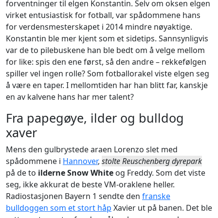
forventninger til elgen Konstantin. Selv om oksen elgen
virket entusiastisk for fotball, var spådommene hans
for verdensmesterskapet i 2014 mindre nøyaktige.
Konstantin ble mer kjent som et sidetips. Sannsynligvis
var de to pilebuskene han ble bedt om å velge mellom
for like: spis den ene først, så den andre – rekkefølgen
spiller vel ingen rolle? Som fotballorakel viste elgen seg
å være en taper. I mellomtiden har han blitt far, kanskje
en av kalvene hans har mer talent?
Fra papegøye, ilder og bulldog
xaver
Mens den gulbrystede araen Lorenzo slet med
spådommene i
Hannover
,
stolte Reuschenberg dyrepark
på de to
ilderne Snow White
og Freddy. Som det viste
seg, ikke akkurat de beste VM-oraklene heller.
Radiostasjonen Bayern 1 sendte den
franske
bulldoggen som et stort håp
Xavier ut på banen. Det ble