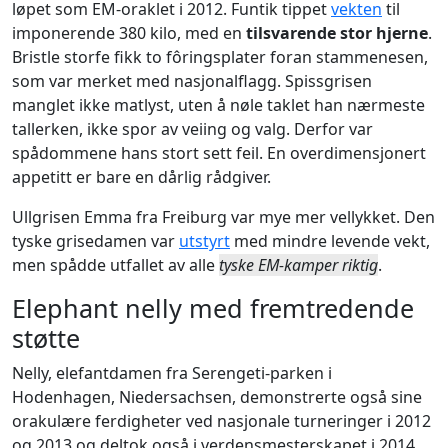
løpet som EM-oraklet i 2012. Funtik tippet
vekten
til
imponerende 380 kilo, med en
tilsvarende stor hjerne
.
Bristle storfe fikk to fôringsplater foran stammenesen,
som var merket med nasjonalflagg. Spissgrisen
manglet ikke matlyst, uten å nøle taklet han nærmeste
tallerken, ikke spor av veiing og valg. Derfor var
spådommene hans stort sett feil. En overdimensjonert
appetitt er bare en dårlig rådgiver.
Ullgrisen Emma fra Freiburg var mye mer vellykket. Den
tyske grisedamen var
utstyrt
med mindre levende vekt,
men spådde utfallet av alle
tyske EM-kamper riktig
.
Elephant nelly med fremtredende
støtte
Nelly, elefantdamen fra Serengeti-parken i
Hodenhagen, Niedersachsen, demonstrerte også sine
orakulære ferdigheter ved nasjonale turneringer i 2012
og 2013 og deltok også i verdensmesterskapet i 2014.