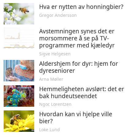
Hva er nytten av honningbier?
Gregor Andersson
Avstemningen synes det er
morsommere å se på TV-
programmer med kjæledyr
Sigve Helgesen
Aldershjem for dyr: hjem for
dyreseniorer
Arna Møller
Hemmeligheten avslørt: det er
bak hundeutseendet
Ngoc Lorentzen
Hvordan kan vi hjelpe ville
bier?
Loke Lund