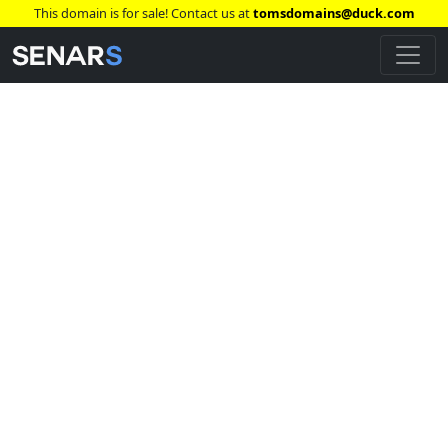
This domain is for sale! Contact us at
tomsdomains@duck.com