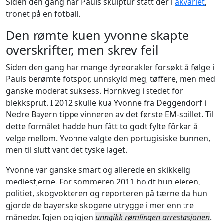
Siden den gang har Pauls skulptur stått der i
akvariet
,
tronet på en fotball.
Den rømte kuen yvonne skapte
overskrifter, men skrev feil
Siden den gang har mange dyreorakler forsøkt å følge i
Pauls berømte fotspor, unnskyld meg, tøffere, men med
ganske moderat suksess. Hornkveg i stedet for
blekksprut. I 2012 skulle kua Yvonne fra Deggendorf i
Nedre Bayern tippe vinneren av det første EM-spillet. Til
dette formålet hadde hun fått to godt fylte fôrkar å
velge mellom. Yvonne valgte den portugisiske bunnen,
men til slutt vant det tyske laget.
Yvonne var ganske smart og allerede en skikkelig
mediestjerne. For sommeren 2011 holdt hun eieren,
politiet, skogvokteren og reporteren på tærne da hun
gjorde de bayerske skogene utrygge i mer enn tre
måneder. Igjen og igjen
unngikk rømlingen arrestasjonen
.