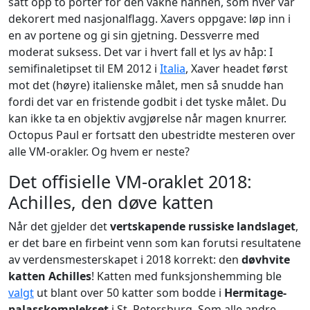
satt opp to porter for den våkne hannen, som hver var
dekorert med nasjonalflagg. Xavers oppgave: løp inn i
en av portene og gi sin gjetning. Dessverre med
moderat suksess. Det var i hvert fall et lys av håp: I
semifinaletipset til EM 2012 i
Italia
, Xaver headet først
mot det (høyre) italienske målet, men så snudde han
fordi det var en fristende godbit i det tyske målet. Du
kan ikke ta en objektiv avgjørelse når magen knurrer.
Octopus Paul er fortsatt den ubestridte mesteren over
alle VM-orakler. Og hvem er neste?
Det offisielle VM-oraklet 2018:
Achilles, den døve katten
Når det gjelder det
vertskapende russiske landslaget
,
er det bare en firbeint venn som kan forutsi resultatene
av verdensmesterskapet i 2018 korrekt: den
døvhvite
katten Achilles
! Katten med funksjonshemming ble
valgt
ut blant over 50 katter som bodde i
Hermitage-
palasskomplekset
i St. Petersburg. Som alle andre