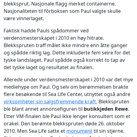
blekksprut. Nasjonale flagg merket containerne.
Nasjonaliteten til fôrboksen som Paul valgte skulle
være vinnerlaget.
Faktisk hadde Pauls spådommer ved
verdensmesterskapet i 2010 en høy hitrate.
Blekkspruten traff målet ikke mindre enn åtte ganger
og spådde riktig lag. Dette inkluderte fem seire for det
tyske landslaget. Paul spådde også korrekt to tap av
det tyske laget og resultatet av finalen.
Allerede under verdensmesterskapet i 2010 var det mye
mediehype om Paul. Og selv om berømmelsen brakte
flere besøkende til Sea Life Center, utnyttet også andre
virksomheter sin salgsfremmende kraft.
Blekkspruten
ble blant annet annonsefiguren til
butikkjeden Rewe
.
Etter VM-finalen ble Paul ikke lenger konsultert som et
orakel. Den berømte blekkspruten døde 26. oktober
2010. Men Sea Life satte et
monument
til sin stjerne.