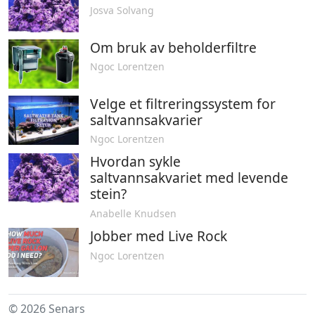
Josva Solvang
Om bruk av beholderfiltre
Ngoc Lorentzen
Velge et filtreringssystem for
saltvannsakvarier
Ngoc Lorentzen
Hvordan sykle
saltvannsakvariet med levende
stein?
Anabelle Knudsen
Jobber med Live Rock
Ngoc Lorentzen
© 2026 Senars