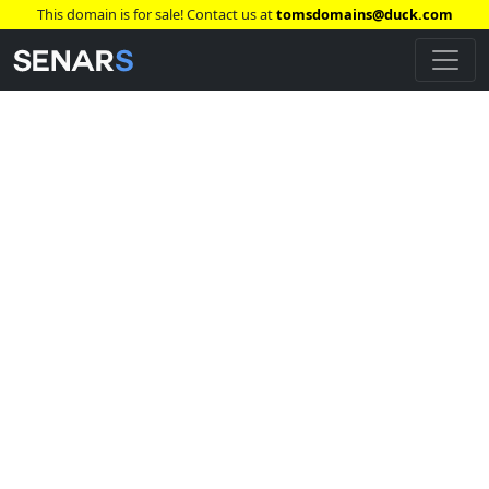
This domain is for sale! Contact us at
tomsdomains@duck.com