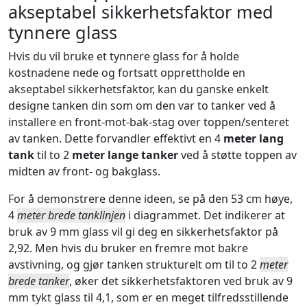
akseptabel sikkerhetsfaktor med
tynnere glass
Hvis du vil bruke et tynnere glass for å holde
kostnadene nede og fortsatt opprettholde en
akseptabel sikkerhetsfaktor, kan du ganske enkelt
designe tanken din som om den var to tanker ved å
installere en front-mot-bak-stag over toppen/senteret
av tanken. Dette forvandler effektivt en 4
meter lang
tank
til to 2
meter lange tanker
ved å støtte toppen av
midten av front- og bakglass.
For å demonstrere denne ideen, se på den 53 cm høye,
4
meter brede tanklinjen
i diagrammet. Det indikerer at
bruk av 9 mm glass vil gi deg en sikkerhetsfaktor på
2,92. Men hvis du bruker en fremre mot bakre
avstivning, og gjør tanken strukturelt om til to 2
meter
brede tanker
, øker det sikkerhetsfaktoren ved bruk av 9
mm tykt glass til 4,1, som er en meget tilfredsstillende