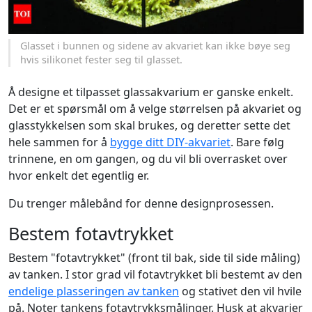
Glasset i bunnen og sidene av akvariet kan ikke bøye seg
hvis silikonet fester seg til glasset.
Å designe et tilpasset glassakvarium er ganske enkelt.
Det er et spørsmål om å velge størrelsen på akvariet og
glasstykkelsen som skal brukes, og deretter sette det
hele sammen for å
bygge ditt DIY-akvariet
. Bare følg
trinnene, en om gangen, og du vil bli overrasket over
hvor enkelt det egentlig er.
Du trenger målebånd for denne designprosessen.
Bestem fotavtrykket
Bestem "fotavtrykket" (front til bak, side til side måling)
av tanken. I stor grad vil fotavtrykket bli bestemt av den
endelige plasseringen av tanken
og stativet den vil hvile
på. Noter tankens fotavtrykksmålinger. Husk at akvarier