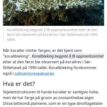
Korallbleking begynte å få oppmerksomhet etter at den
først ble observert på korallrev i Sør-Stillehavet på 1990-
tallet.
Når koraller mister fargen, er det kjent som
"korallbleking".
Korallbleking begynte å få oppmerksomhet
etter at den først ble observert på korallrev i Sør-
Stillehavet på 1990-tallet. Korallbleking forekommer
også i
saltvannsreveakvarier
.
Hva er det?
Skjelettstrukturen til harde koraller er vanligvis hvite,
men de har farge på grunn av zooxanthellae-alger.
Disse bittesmå plantene, som er en type dinoflagellater