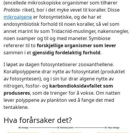
(encellede mikroskopiske organismer som tilhører
Protista-
riket), bor i det myke vevet til koraller. Disse
mikroalgene
er fotosyntetiske, og de har et
endosymbiotisk forhold til noen koraller, så vel som
annet marint liv som Tridacnid-muslinger, nakensnegler,
noen svamper og til og med maneter. Symbiose
refererer til to
forskjellige organismer som lever
sammen i et
gjensidig fordelaktig forhold
.
I løpet av dagen fotosyntetiserer zooxanthellene.
Korallpolyppene drar nytte av fotosyntatet (produktet
av fotosyntesen), og i sin tur drar algene nytte av
nitrogen, fosfor- og
karbondioksidavfallet som
produseres
, som de trenger for å vokse. Om natten
lever polyppene av plankton ved å fange det med
tentaklene.
Hva forårsaker det?