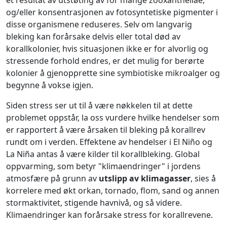
et resultat av utstøting av for mange zooxanthellae,
og/eller konsentrasjonen av fotosyntetiske pigmenter i
disse organismene reduseres. Selv om langvarig
bleking kan forårsake delvis eller total død av
korallkolonier, hvis situasjonen ikke er for alvorlig og
stressende forhold endres, er det mulig for berørte
kolonier å gjenopprette sine symbiotiske mikroalger og
begynne å vokse igjen.
Siden stress ser ut til å være nøkkelen til at dette
problemet oppstår, la oss vurdere hvilke hendelser som
er rapportert å være årsaken til bleking på korallrev
rundt om i verden. Effektene av hendelser i El Niño og
La Niña antas å være kilder til korallbleking. Global
oppvarming, som betyr "klimaendringer" i jordens
atmosfære på grunn av
utslipp av klimagasser
, sies å
korrelere med økt orkan, tornado, flom, sand og annen
stormaktivitet, stigende havnivå, og så videre.
Klimaendringer kan forårsake stress for korallrevene.