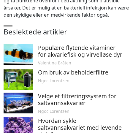
og ta punktene ovenfor i betraktning som plausible
årsaker. Det er mulig at en bakteriell infeksjon kan være
den skyldige eller en medvirkende faktor også.
Beslektede artikler
Populære flytende vitaminer
for akvariefisk og virvelløse dyr
Valentina Bråten
Om bruk av beholderfiltre
Ngoc Lorentzen
Velge et filtreringssystem for
saltvannsakvarier
Ngoc Lorentzen
Hvordan sykle
saltvannsakvariet med levende