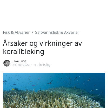
Fisk & Akvarier
Saltvannsfisk & Akvarier
Årsaker og virkninger av
korallbleking
Loke Lund
24 nov. 2022
•
4 min lesing