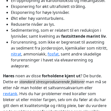
En opphopning av karbondioksid og metangasser.
Eksponering for økt ultrafiolett stråling.
Eksponering for høye lysnivåer.
Økt eller høy vannturbulens.
Reduserte nivåer av lys.
Sedimentering, som er relatert til en reduksjon i
lysnivåer, samt kvelning av
fastsittende marint liv
.
Forurensning, som ikke er begrenset til avsetning
av sediment fra jorderosjon, kjemikalier som nitritt,
nitrat
, ammoniakk,
fosfat
, samt andre skadelige
forurensninger i havet via elveavrenning og
avløpsrør.
Høres
noen av disse
forholdene kjent ut
? De burde.
Dette er
standard stressproduserende faktorer
man må se
etter når man holder et saltvannsakvarium eller
revtank
. Hvis du har problemer med koraller som
bleker ut eller mister fargen, selv om du føler at du har
gitt dem et kvalitetsmiljø og riktig pleie, bør du vurdere