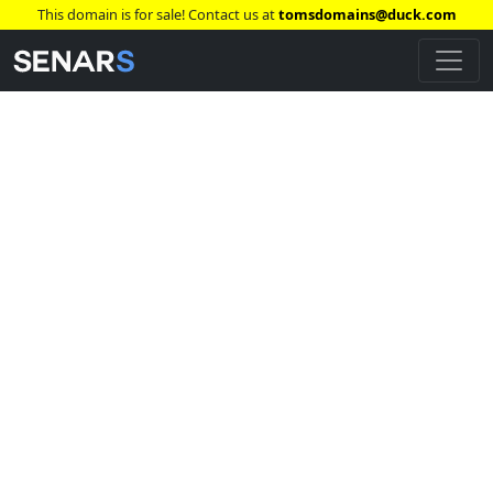
This domain is for sale! Contact us at
tomsdomains@duck.com