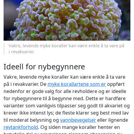
Vakre, levende myke koraller kan være enkle å ta vare på
i revakvarier.
Ideell for nybegynnere
Vakre, levende myke koraller kan være enkle å ta vare
på i revakvarier. De
myke korallartene som er
oppført
nedenfor er gode valg for alle revholdere og er ideelle
for nybegynnere til å begynne med. Dette er hardføre
varianter som vanligvis tilpasser seg godt til akvariet og
krever ikke intenst lys; de fleste klarer seg best med lav
til moderat belysning og
vannbevegelser
eller lignende
revtankforhold
. Og siden mange koraller henter en