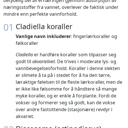
betydelig del av ernæringen gjennom absorpsjon av
næringsstoffer fra vannet, overlever de faktisk under
mindre enn perfekte vannforhold.
01
Cladiella koraller
Vanlige navn inkluderer
: fingerlærkoraller og
følkoraller
Cladiella
er hardføre koraller som tilpasser seg
godt til
akvarielivet
. De trives i moderate lys- og
vannbevegelsesforhold. Koraller i denne slekten
er slimete å ta på i stedet for å ha den tørre,
læraktige følelsen til de fleste lærkoraller, men de
er ikke like følsomme for å håndtere så mange
myke koraller, og er enkle å forplante. Fordi de
vokser og formerer seg så godt, kan de vokse
over andre fastsittende (stasjonære) revdyr i
akvariet.