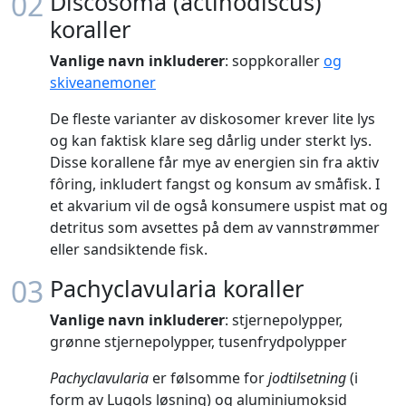
02
Discosoma (actinodiscus)
koraller
Vanlige navn inkluderer
: soppkoraller
og
skiveanemoner
De fleste varianter av diskosomer krever lite lys
og kan faktisk klare seg dårlig under sterkt lys.
Disse korallene får mye av energien sin fra aktiv
fôring, inkludert fangst og konsum av småfisk. I
et akvarium vil de også konsumere uspist mat og
detritus som avsettes på dem av vannstrømmer
eller sandsiktende fisk.
03
Pachyclavularia koraller
Vanlige navn inkluderer
: stjernepolypper,
grønne stjernepolypper, tusenfrydpolypper
Pachyclavularia
er følsomme for
jodtilsetning
(i
form av Lugols løsning) og aluminiumoksid