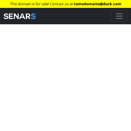
This domain is for sale! Contact us at
tomsdomains@duck.com