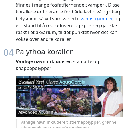
(finnes i mange fosfatfjernende svamper). Disse
korallene er tolerante for både lavt nivå og skarp
belysning, så vel som varierte
vannstrømmer
, og
er i stand til å reprodusere og spre seg ganske
raskt i et akvarium, til det punktet hvor det kan
vokse over andre koraller.
04
Palythoa koraller
Vanlige navn inkluderer
: sjømatte og
knappepolypper
Vanlige navn inkluderer: stjernepolypper, grønne
stjernepolypper, tusenfrydpolypper.