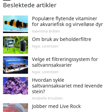
Beslektede artikler
Populære flytende vitaminer
for akvariefisk og virvelløse dyr
Valentina Bråten
Om bruk av beholderfiltre
Ngoc Lorentzen
Velge et filtreringssystem for
saltvannsakvarier
Ngoc Lorentzen
Hvordan sykle
saltvannsakvariet med levende
stein?
Anabelle Knudsen
Jobber med Live Rock