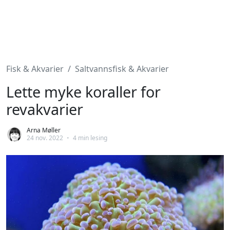
Fisk & Akvarier
Saltvannsfisk & Akvarier
Lette myke koraller for
revakvarier
Arna Møller
24 nov. 2022
•
4 min lesing