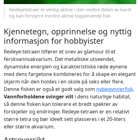
Rødøyetetraer er veldig aktive i den midtre delen av karet
og kan forstyrre mindre aktive topplevende fisk.
Kjennetegn, opprinnelse og nyttig
informasjon for hobbyister
Redeye-tetraen tilfører et snev av glamour til et
ferskvannsakvarium. Det metalliske utseendet,
dynamiske energien og karakteristiske røde øynene
med dens fargetone kombineres for å skape en elegant
skjerm når den holdes i en skole på seks eller flere.
Denne fisken er også et godt valg som
nybegynnerfisk
.
Vannforholdene svinger vilt
i dens naturlige habitat,
så denne fisken kan tolerere et bredt spekter av
forskjeller og endringer. Redeye-tetraen er en relativt
større tetra og bør ideelt sett plasseres i et 20-liters
eller større akvarium.
Artsoversikt