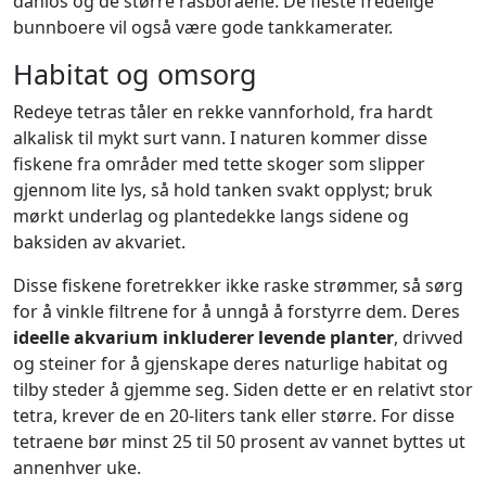
danios og de større rasboraene. De fleste fredelige
bunnboere vil også være gode tankkamerater.
Habitat og omsorg
Redeye tetras tåler en rekke vannforhold, fra hardt
alkalisk til mykt surt vann. I naturen kommer disse
fiskene fra områder med tette skoger som slipper
gjennom lite lys, så hold tanken svakt opplyst; bruk
mørkt underlag og plantedekke langs sidene og
baksiden av akvariet.
Disse fiskene foretrekker ikke raske strømmer, så sørg
for å vinkle filtrene for å unngå å forstyrre dem. Deres
ideelle akvarium inkluderer levende planter
, drivved
og steiner for å gjenskape deres naturlige habitat og
tilby steder å gjemme seg. Siden dette er en relativt stor
tetra, krever de en 20-liters tank eller større. For disse
tetraene bør minst 25 til 50 prosent av vannet byttes ut
annenhver uke.