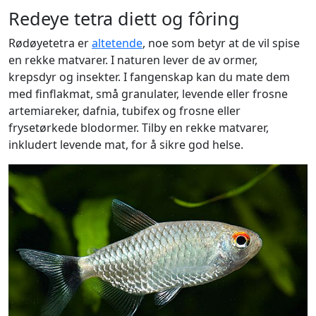
Redeye tetra diett og fôring
Rødøyetetra er
altetende
, noe som betyr at de vil spise
en rekke matvarer. I naturen lever de av ormer,
krepsdyr og insekter. I fangenskap kan du mate dem
med finflakmat, små granulater, levende eller frosne
artemiareker, dafnia, tubifex og frosne eller
frysetørkede blodormer. Tilby en rekke matvarer,
inkludert levende mat, for å sikre god helse.