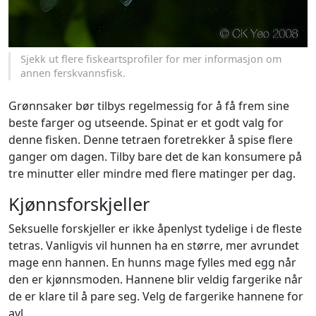
Sjekk ut flere fiskeartsprofiler for mer informasjon om
annen ferskvannsfisk.
Grønnsaker bør tilbys regelmessig for å få frem sine
beste farger og utseende. Spinat er et godt valg for
denne fisken. Denne tetraen foretrekker å spise flere
ganger om dagen. Tilby bare det de kan konsumere på
tre minutter eller mindre med flere matinger per dag.
Kjønnsforskjeller
Seksuelle forskjeller er ikke åpenlyst tydelige i de fleste
tetras. Vanligvis vil hunnen ha en større, mer avrundet
mage enn hannen. En hunns mage fylles med egg når
den er kjønnsmoden. Hannene blir veldig fargerike når
de er klare til å pare seg. Velg de fargerike hannene for
avl.