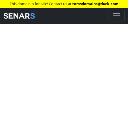
This domain is for sale! Contact us at
tomsdomains@duck.com