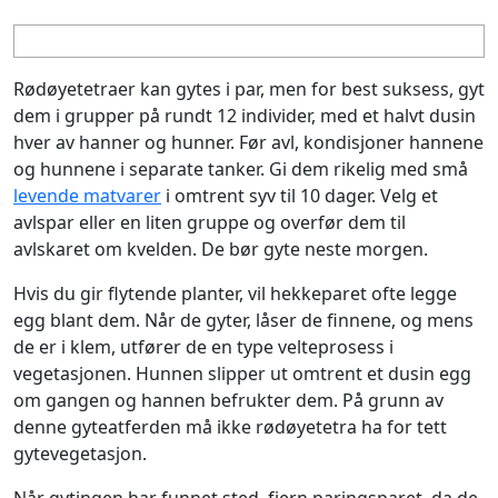
Rødøyetetraer kan gytes i par, men for best suksess, gyt
dem i grupper på rundt 12 individer, med et halvt dusin
hver av hanner og hunner. Før avl, kondisjoner hannene
og hunnene i separate tanker. Gi dem rikelig med små
levende matvarer
i omtrent syv til 10 dager. Velg et
avlspar eller en liten gruppe og overfør dem til
avlskaret om kvelden. De bør gyte neste morgen.
Hvis du gir flytende planter, vil hekkeparet ofte legge
egg blant dem. Når de gyter, låser de finnene, og mens
de er i klem, utfører de en type velteprosess i
vegetasjonen. Hunnen slipper ut omtrent et dusin egg
om gangen og hannen befrukter dem. På grunn av
denne gyteatferden må ikke rødøyetetra ha for tett
gytevegetasjon.
Når gytingen har funnet sted, fjern paringsparet, da de