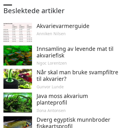
Beslektede artikler
Akvarievarmerguide
Anniken Nilsen
Innsamling av levende mat til
akvariefisk
Ngoc Lorentzen
Når skal man bruke svampfiltre
til akvarier?
Gunvor Lunde
Java moss akvarium
planteprofil
Ilona Antonsen
Dverg egyptisk munnbroder
fiskeartsprofil