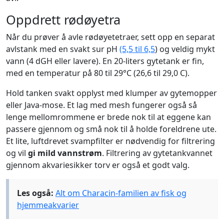
Oppdrett rødøyetra
Når du prøver å avle rødøyetetraer, sett opp en separat
avlstank med en svakt sur pH
(5,5 til 6,5
) og veldig mykt
vann (4 dGH eller lavere). En 20-liters gytetank er fin,
med en temperatur på 80 til 29°C (26,6 til 29,0 C).
Hold tanken svakt opplyst med klumper av gytemopper
eller Java-mose. Et lag med mesh fungerer også så
lenge mellomrommene er brede nok til at eggene kan
passere gjennom og små nok til å holde foreldrene ute.
Et lite, luftdrevet svampfilter er nødvendig for filtrering
og vil
gi mild vannstrøm
. Filtrering av gytetankvannet
gjennom akvariesikker torv er også et godt valg.
Les også:
Alt om Characin-familien av fisk og
hjemmeakvarier