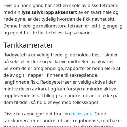
Hvis du noen gang har sett en skole av disse tetraene
med sin
lyse sølvkropp aksentert
av en svart hale og
røde øyne, er det tydelig hvordan de fikk navnet sitt.
Denne fredelige mellomstore tetraen er lett tilgjengelig
og egnet for de fleste fellesskapsakvarier.
Tankkamerater
Rødøyetetra er veldig fredelig; de holdes best i skoler
på seks eller flere og vil kreve midtdelen av akvariet.
Selv om de er omgjengelige, rapporterer noen eiere at
de av og til napper i finnene til saktegående,
langfinnede fisk. Rødøyetetraer er veldig aktive i den
midtre delen av karet og kan forstyrre mindre aktive
topplevende fisk. I tillegg kan andre tetraer plukke på
dem til tider, så hold et øye med fellesskapet.
Disse tetraene gjør det bra i en
fellestank
. Gode
tankkamerater er andre tetraer, regnbuefisk, mothaker,