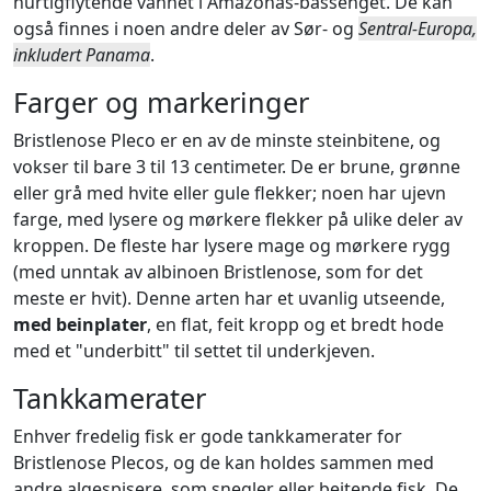
hurtigflytende vannet i Amazonas-bassenget. De kan
også finnes i noen andre deler av Sør- og
Sentral-Europa,
inkludert Panama
.
Farger og markeringer
Bristlenose Pleco er en av de minste steinbitene, og
vokser til bare 3 til 13 centimeter. De er brune, grønne
eller grå med hvite eller gule flekker; noen har ujevn
farge, med lysere og mørkere flekker på ulike deler av
kroppen. De fleste har lysere mage og mørkere rygg
(med unntak av albinoen Bristlenose, som for det
meste er hvit). Denne arten har et uvanlig utseende,
med beinplater
, en flat, feit kropp og et bredt hode
med et "underbitt" til settet til underkjeven.
Tankkamerater
Enhver fredelig fisk er gode tankkamerater for
Bristlenose Plecos, og de kan holdes sammen med
andre algespisere, som snegler eller beitende fisk. De