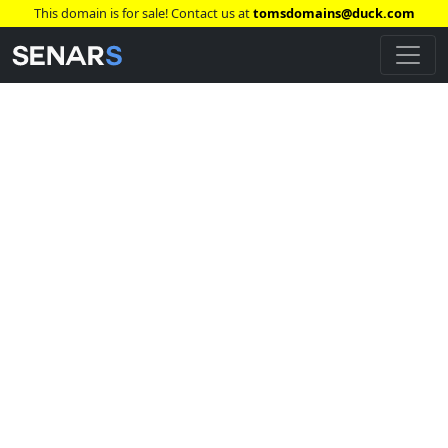
This domain is for sale! Contact us at
tomsdomains@duck.com