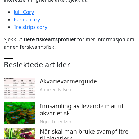
Julii Cory
Panda cory
Tre strips cory
Sjekk ut
flere fiskeartsprofiler
for mer informasjon om
annen ferskvannsfisk.
Beslektede artikler
Akvarievarmerguide
Anniken Nilsen
Innsamling av levende mat til
akvariefisk
Ngoc Lorentzen
Når skal man bruke svampfiltre
til akvarier?