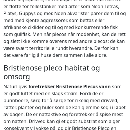
er flotte for fellestanker med arter som Neon Tetras,
Platys, Guppys og mer. Noen akvarister parer dem til og
med med kjente aggressorer, som bettas eller
afrikanske ciklider og til og med konkurrerende fisk
som gullfisk. Men når plecos når modenhet, kan de rett
og slett ikke komme overens med andre plecos; de kan
være svært territorielle rundt hverandre. Derfor kan
det være farlig å huse dem sammen i alle aldre.
Bristlenose pleco habitat og
omsorg
Naturligvis
foretrekker Bristlenose Plecos vann
som
er godt luftet med en slags strøm. Fordi de er
bunnboere, sørg for å sørge for rikelig med drivved,
røtter, planter og huler som de kan gjemme seg i i løpet
av dagen. De er nattaktive og foretrekker å spise mest
om natten. Drivved kan gi et godt substrat som alger
konsekvent vil vokse på, og gir Bristlenose Pleco en