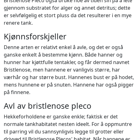
Bristlenose Pleco også bruke noe av tiden sin på å lete
gjennom substratet for alger og annet detritus; dette
er selvfølgelig et stort pluss da det resulterer i en mye
renere tank.
Kjønnsforskjeller
Denne arten er relativt enkel å avle, og det er også
ganske enkelt å bestemme kjønn. Både hanner og
hunner har kjøttfulle tentakler, og får dermed navnet
Bristlenose, men hannene er vanligvis større, har
værhår og har større bust. Hannenes bust er på hodet,
mens hunnene er på snuten. Hannene har også pigger
på finnene.
Avl av bristlenose pleco
Hekkeforholdene er ganske enkle; faktisk er det
normale tankhabitatet nesten ideelt. For å oppmuntre
til parring vil du sannsynligvis legge til grotter eller
drivved til Bristlenose Plecos' habitat. Når hannene er