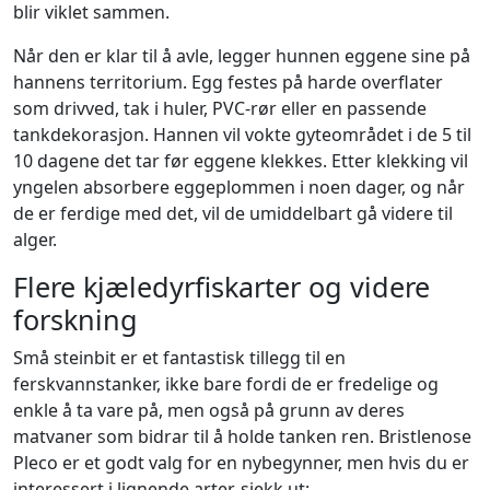
blir viklet sammen.
Når den er klar til å avle, legger hunnen eggene sine på
hannens territorium. Egg festes på harde overflater
som drivved, tak i huler, PVC-rør eller en passende
tankdekorasjon. Hannen vil vokte gyteområdet i de 5 til
10 dagene det tar før eggene klekkes. Etter klekking vil
yngelen absorbere eggeplommen i noen dager, og når
de er ferdige med det, vil de umiddelbart gå videre til
alger.
Flere kjæledyrfiskarter og videre
forskning
Små steinbit er et fantastisk tillegg til en
ferskvannstanker, ikke bare fordi de er fredelige og
enkle å ta vare på, men også på grunn av deres
matvaner som bidrar til å holde tanken ren. Bristlenose
Pleco er et godt valg for en nybegynner, men hvis du er
interessert i lignende arter, sjekk ut: