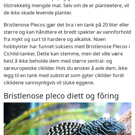
tilstrekkelig mengde mat. Selv om de er planteetere, vil
de ikke skade levende planter.
Bristlenose Plecos gjør det bra i en tank på 20 liter eller
større og kan håndtere et bredt spekter av vannforhold
fra mykt og surt til hardere og alkalisk. Noen
hobbyister har funnet suksess med Bristlenose Plecos i
Cichlid-tanker. Dette kan stemme, men det ville være
best å ikke beholde dem med større sentral- og
søreuropeiske ciklider. Hvis du ønsker å avle dem, ikke
legg til en tank med substrat som gyter ciklider fordi
ciklidene sannsynligvis vil sluke eggene.
Bristlenose pleco diett og fôring