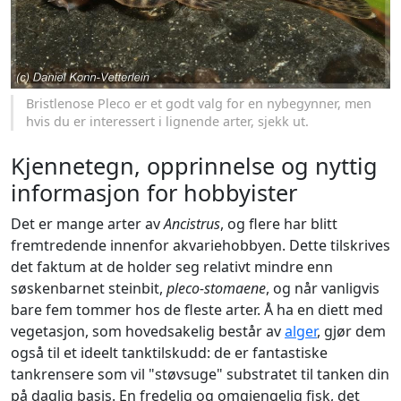
Bristlenose Pleco er et godt valg for en nybegynner, men
hvis du er interessert i lignende arter, sjekk ut.
Kjennetegn, opprinnelse og nyttig
informasjon for hobbyister
Det er mange arter av
Ancistrus
, og flere har blitt
fremtredende innenfor akvariehobbyen. Dette tilskrives
det faktum at de holder seg relativt mindre enn
søskenbarnet steinbit,
pleco-stomaene
, og når vanligvis
bare fem tommer hos de fleste arter. Å ha en diett med
vegetasjon, som hovedsakelig består av
alger
, gjør dem
også til et ideelt tanktilskudd: de er fantastiske
tankrensere som vil "støvsuge" substratet til tanken din
på daglig basis. En fredelig og omgjengelig fisk, det