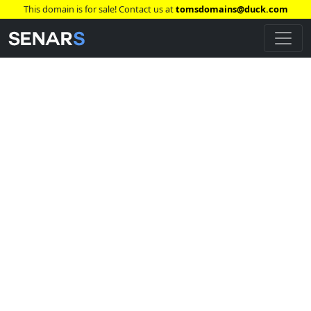
This domain is for sale! Contact us at
tomsdomains@duck.com