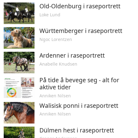
Old-Oldenburg i raseportrett
Loke Lund
Württemberger i raseportrett
Ngoc Lorentzen
Ardenner i raseportrett
Anabelle Knudsen
På tide å bevege seg - alt for
aktive tider
Anniken Nilsen
Walisisk ponni i raseportrett
Anniken Nilsen
Dülmen hest i raseportrett