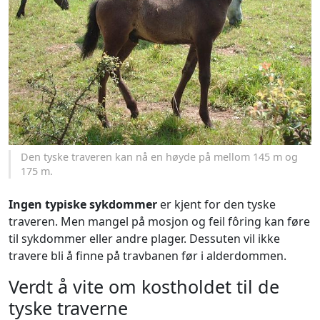
Den tyske traveren kan nå en høyde på mellom 145 m og
175 m.
Ingen typiske sykdommer
er kjent for den tyske
traveren. Men mangel på mosjon og feil fôring kan føre
til sykdommer eller andre plager. Dessuten vil ikke
travere bli å finne på travbanen før i alderdommen.
Verdt å vite om kostholdet til de
tyske traverne