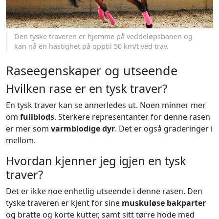
Den tyske traveren er hjemme på veddeløpsbanen og
kan nå en hastighet på opptil 50 km/t ved trav.
Raseegenskaper og utseende
Hvilken rase er en tysk traver?
En tysk traver kan se annerledes ut. Noen minner mer
om
fullblods
. Sterkere representanter for denne rasen
er mer som
varmblodige dyr
. Det er også graderinger i
mellom.
Hvordan kjenner jeg igjen en tysk
traver?
Det er ikke noe enhetlig utseende i denne rasen. Den
tyske traveren er kjent for sine
muskuløse bakparter
og bratte og korte kutter, samt sitt tørre hode med