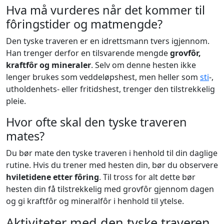
Hva må vurderes når det kommer til
fôringstider og matmengde?
Den tyske traveren er en idrettsmann tvers igjennom.
Han trenger derfor en tilsvarende mengde
grovfôr,
kraftfôr og mineraler
. Selv om denne hesten ikke
lenger brukes som veddeløpshest, men heller som
sti
-,
utholdenhets- eller fritidshest, trenger den tilstrekkelig
pleie.
Hvor ofte skal den tyske traveren
mates?
Du bør mate den tyske traveren i henhold til din daglige
rutine. Hvis du trener med hesten din, bør du observere
hviletidene etter fôring
. Til tross for alt dette bør
hesten din få tilstrekkelig med grovfôr gjennom dagen
og gi kraftfôr og mineralfôr i henhold til ytelse.
Aktiviteter med den tyske traveren