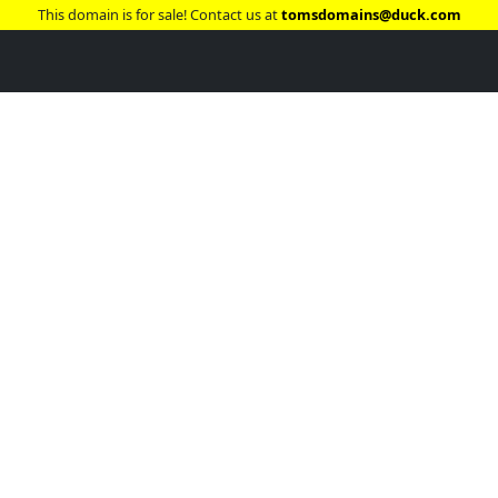
This domain is for sale! Contact us at
tomsdomains@duck.com