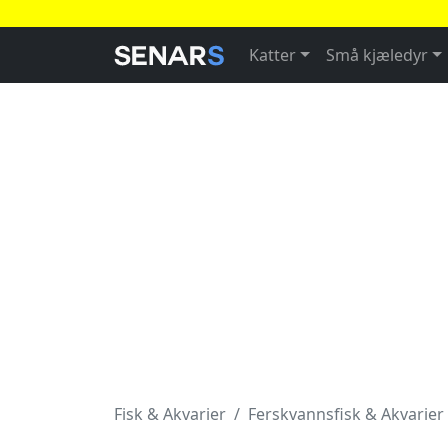
Katter
Små kjæledyr
Fisk & Akvarier
Ferskvannsfisk & Akvarier