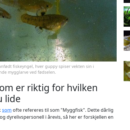
nnfødt fiskeyngel, hver guppy spiser vekten sin i
ende mygglarve ved fødselen.
om er riktig for hvilken
u lide
k
som
ofte refereres til som "Myggfisk". Dette dårlig
 og dyrelivspersonell i årevis, så her er forskjellen en