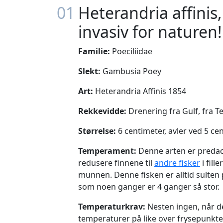
01
Heterandria affinis,
invasiv for naturen!
Familie:
Poeciliidae
Slekt:
Gambusia Poey
Art:
Heterandria Affinis 1854
Rekkevidde:
Drenering fra Gulf, fra Te
Størrelse:
6 centimeter, avler ved 5 ce
Temperament:
Denne arten er predace
redusere finnene til
andre fisker
i fill
munnen. Denne fisken er alltid sulten 
som noen ganger er 4 ganger så stor.
Temperaturkrav:
Nesten ingen, når de
temperaturer på like over frysepunktet