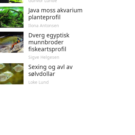
Gunvor Lunde
Java moss akvarium
planteprofil
Ilona Antonsen
Dverg egyptisk
munnbroder
fiskeartsprofil
Sigve Helgesen
Sexing og avl av
sølvdollar
Loke Lund