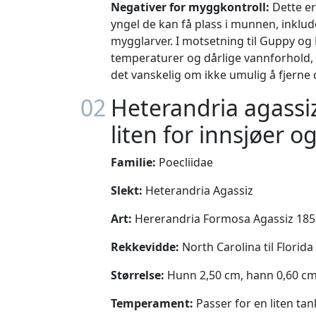
Negativer for myggkontroll:
Dette er 
yngel de kan få plass i munnen, inklude
mygglarver. I motsetning til Guppy og
temperaturer og dårlige vannforhold, s
det vanskelig om ikke umulig å fjerne
02
Heterandria agassiz,
liten for innsjøer
Familie:
Poecliidae
Slekt:
Heterandria Agassiz
Art:
Hererandria Formosa Agassiz 185
Rekkevidde:
North Carolina til Florida
Størrelse:
Hunn 2,50 cm, hann 0,60 cm;
Temperament:
Passer for en liten tan