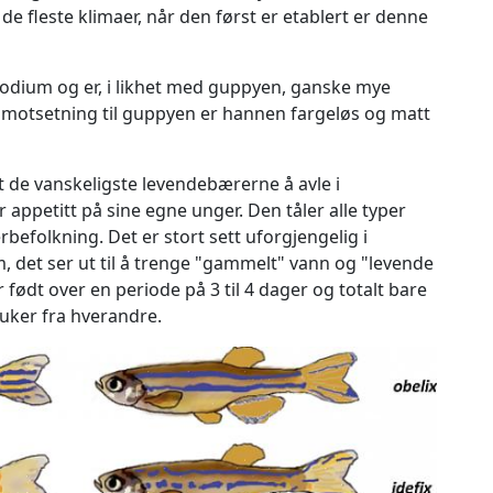
de fleste klimaer, når den først er etablert er denne
ium og er, i likhet med guppyen, ganske mye
motsetning til guppyen er hannen fargeløs og matt
t de vanskeligste levendebærerne å avle i
appetitt på sine egne unger. Den tåler alle typer
befolkning. Det er stort sett uforgjengelig i
, det ser ut til å trenge "gammelt" vann og "levende
født over en periode på 3 til 4 dager og totalt bare
8 uker fra hverandre.