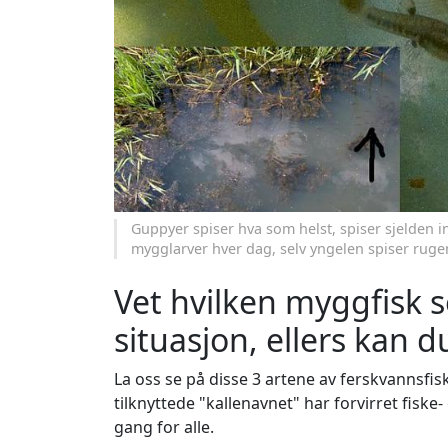
Guppyer spiser hva som helst, spiser sjelden i
mygglarver hver dag, selv yngelen spiser rug
Vet hvilken myggfisk s
situasjon, ellers kan d
La oss se på disse 3 artene av ferskvannsfis
tilknyttede "kallenavnet" har forvirret fiske-
gang for alle.