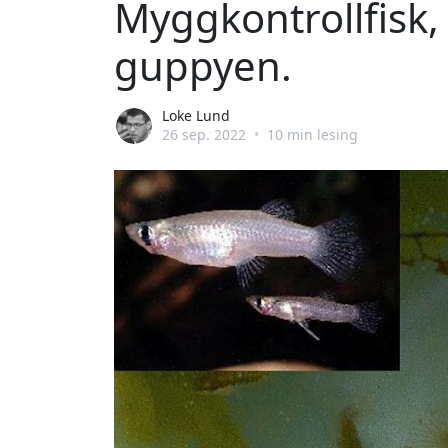
Myggkontrollfisk,
guppyen.
Loke Lund
26 sep. 2022
•
10 min lesing