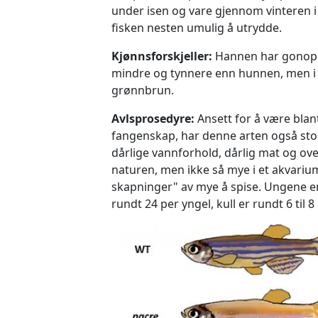
under isen og vare gjennom vinteren i 
fisken nesten umulig å utrydde.
Kjønnsforskjeller:
Hannen har gonopod
mindre og tynnere enn hunnen, men i 
grønnbrun.
Avlsprosedyre:
Ansett for å være blan
fangenskap, har denne arten også stor 
dårlige vannforhold, dårlig mat og over
naturen, men ikke så mye i et akvarium
skapninger" av mye å spise. Ungene er 
rundt 24 per yngel, kull er rundt 6 til 