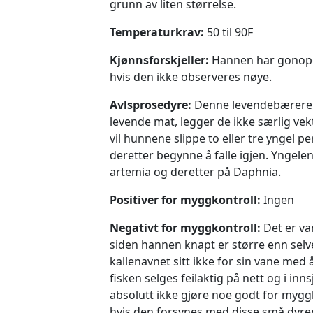
grunn av liten størrelse.
Temperaturkrav:
50 til 90F
Kjønnsforskjeller:
Hannen har gonopodi
hvis den ikke observeres nøye.
Avlsprosedyre:
Denne levendebæreren 
levende mat, legger de ikke særlig vek
vil hunnene slippe to eller tre yngel pe
deretter begynne å falle igjen. Yngelen
artemia og deretter på Daphnia.
Positiver for myggkontroll:
Ingen
Negativt for myggkontroll:
Det er va
siden hannen knapt er større enn sel
kallenavnet sitt ikke for sin vane med 
fisken selges feilaktig på nett og i in
absolutt ikke gjøre noe godt for myg
hvis den forsynes med disse små dyren