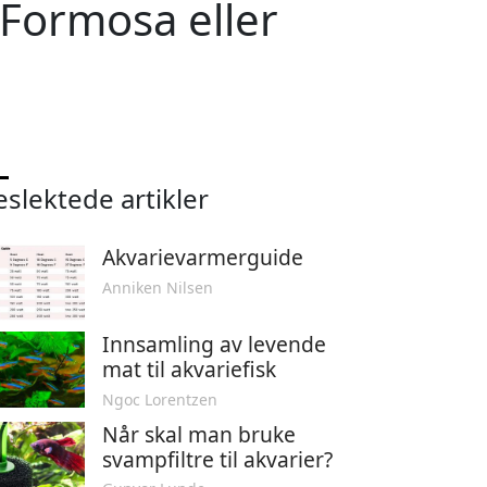
 Formosa eller
eslektede artikler
Akvarievarmerguide
Anniken Nilsen
Innsamling av levende
mat til akvariefisk
Ngoc Lorentzen
Når skal man bruke
svampfiltre til akvarier?