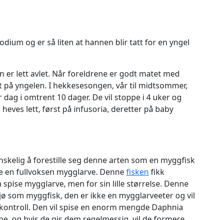
um og er så liten at hannen blir tatt for en yngel
er lett avlet. Når foreldrene er godt matet med
t på yngelen. I hekkesesongen, vår til midtsommer,
r dag i omtrent 10 dager. De vil stoppe i 4 uker og
 heves lett, først på infusoria, deretter på baby
nskelig å forestille seg denne arten som en myggfisk
ve en fullvoksen mygglarve. Denne
fisken
fikk
å spise mygglarve, men for sin lille størrelse. Denne
nsjø som myggfisk, den er ikke en mygglarveeter og vil
gkontroll. Den vil spise en enorm mengde Daphnia
e, og hvis de gis dem regelmessig, vil de formere