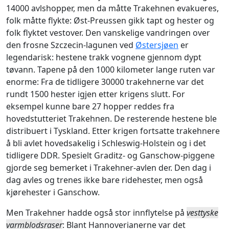
14000 avlshopper, men da måtte Trakehnen evakueres,
folk måtte flykte: Øst-Preussen gikk tapt og hester og
folk flyktet vestover. Den vanskelige vandringen over
den frosne Szczecin-lagunen ved
Østersjøen
er
legendarisk: hestene trakk vognene gjennom dypt
tøvann. Tapene på den 1000 kilometer lange ruten var
enorme: Fra de tidligere 30000 trakehnerne var det
rundt 1500 hester igjen etter krigens slutt. For
eksempel kunne bare 27 hopper reddes fra
hovedstutteriet Trakehnen. De resterende hestene ble
distribuert i Tyskland. Etter krigen fortsatte trakehnere
å bli avlet hovedsakelig i Schleswig-Holstein og i det
tidligere DDR. Spesielt Graditz- og Ganschow-piggene
gjorde seg bemerket i Trakehner-avlen der. Den dag i
dag avles og trenes ikke bare ridehester, men også
kjørehester i Ganschow.
Men Trakehner hadde også stor innflytelse på
vesttyske
varmblodsraser
: Blant Hannoverianerne var det