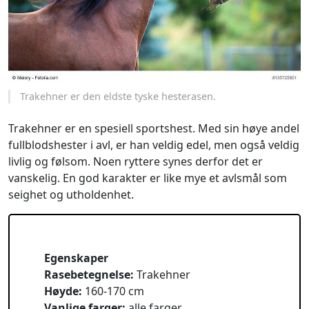
Trakehner er den eldste tyske hesterasen.
Trakehner er en spesiell sportshest. Med sin høye andel
fullblodshester i avl, er han veldig edel, men også veldig
livlig og følsom. Noen ryttere synes derfor det er
vanskelig. En god karakter er like mye et avlsmål som
seighet og utholdenhet.
Egenskaper
Rasebetegnelse:
Trakehner
Høyde:
160-170 cm
Vanlige farger:
alle farger