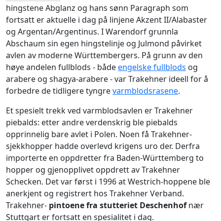
hingstene Abglanz og hans sønn Paragraph som
fortsatt er aktuelle i dag på linjene Akzent II/Alabaster
og Argentan/Argentinus. I Warendorf grunnla
Abschaum sin egen hingstelinje og Julmond påvirket
avlen av moderne Württembergers. På grunn av den
høye andelen fullblods - både
engelske fullblods
og
arabere og shagya-arabere - var Trakehner ideell for å
forbedre de tidligere tyngre
varmblodsrasene
.
Et spesielt trekk ved varmblodsavlen er Trakehner
piebalds: etter andre verdenskrig ble piebalds
opprinnelig bare avlet i Polen. Noen få Trakehner-
sjekkhopper hadde overlevd krigens uro der. Derfra
importerte en oppdretter fra Baden-Württemberg to
hopper og gjenopplivet oppdrett av Trakehner
Schecken. Det var først i 1996 at Westrich-hoppene ble
anerkjent og registrert hos Trakehner Verband.
Trakehner-
pintoene fra stutteriet Deschenhof
nær
Stuttgart er fortsatt en spesialitet i dag.