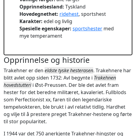
Opprinnelsesland:
Tyskland
Hovedegnethet:
ridehest
, sportshest
Karakter:
edel og livlig
Spesielle egenskaper:
sportshester
med
mye temperament
Opprinnelse og historie
Trakehner er den
eldste tyske hesterasen
. Trakehnere har
blitt avlet opp siden 1732: Avl begynte i
Trakehnen
hovedstutteri
i Øst-Preussen. Der ble det avlet fram
hester for det beredne militæret, kavaleriet. Fullblods
som Perfectionist xx, faren til den legendariske
tempelvokteren, ble brukt i avl relativt tidlig. Hardhet
og vilje til å prestere preget Trakehner-hestene og førte
til stor popularitet.
I 1944 var det 750 anerkjente Trakehner-hingster og