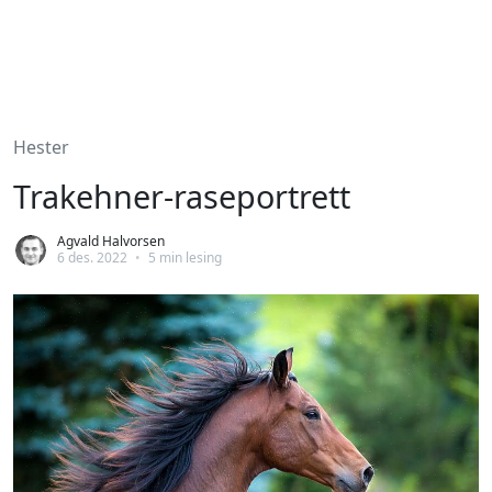
Hester
Trakehner-raseportrett
Agvald Halvorsen
6 des. 2022
•
5 min lesing