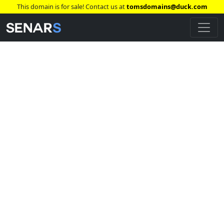
This domain is for sale! Contact us at
tomsdomains@duck.com