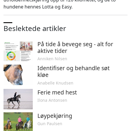
hundene hennes Lotta og Easy.
Beslektede artikler
På tide å bevege seg - alt for
aktive tider
Anniken Nilsen
Identifiser og behandle søt
kløe
Anabelle Knudsen
Ferie med hest
Ilona Antonsen
Løypekjøring
Gun Paulsen