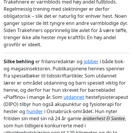
Trakehnere er varmblods med høy andel fullblods.
Regelmessig trening med slektninger er derfor
obligatorisk – slik det er naturlig for enhver hest. Noen
ganger spiser de litt tyngre enn andre varmblodige dyr.
Siden Trakehners opprinnelig ble avlet for å være tøffe,
trenger ikke alle hester mye kraftfôr. En høy andel
grovfôr er ideelt.
Silke behling
er frilansredaktør og
jobber
i både bok-
og magasinsektoren. Publikasjonene hennes spenner
fra spesialbøker til tidsskriftartikler. Som utdannet
lærer er området utdanning og barn spesielt viktig for
henne, og derfor har hun skrevet for barnebladet
«Piaffino» i mange år. Som
utdannet
hestefysioterapeut
(DIPO) tilbyr hun også akupunktur og fysioterapi for
hester og
hunder
i Osnabrück-området. Hun nyter
fritiden sin med sin nå 24 år gamle
araberhest El Santee
,
som hun tidligere konkurrerte med i
utholdenhetskjøring opp til 120 kilometer, og de to