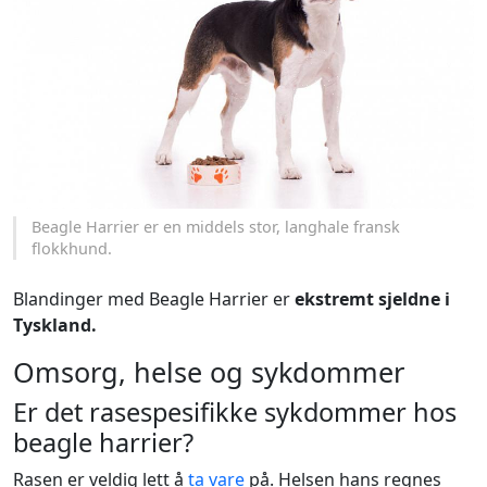
Beagle Harrier er en middels stor, langhale fransk
flokkhund.
Blandinger med Beagle Harrier er
ekstremt sjeldne i
Tyskland.
Omsorg, helse og sykdommer
Er det rasespesifikke sykdommer hos
beagle harrier?
Rasen er veldig lett å
ta vare
på. Helsen hans regnes