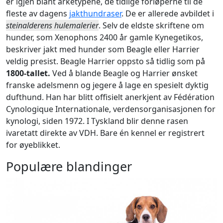
er igjen blant arketypene, de tidlige forløperne til de
fleste av dagens
jakthundraser
. De er allerede avbildet i
steinalderens hulemalerier
. Selv de eldste skriftene om
hunder, som Xenophons 2400 år gamle Kynegetikos,
beskriver jakt med hunder som Beagle eller Harrier
veldig presist. Beagle Harrier oppsto så tidlig som på
1800-tallet.
Ved å blande Beagle og Harrier ønsket
franske adelsmenn og jegere å lage en spesielt dyktig
dufthund. Han har blitt offisielt anerkjent av Fédération
Cynologique Internationale, verdensorganisasjonen for
kynologi, siden 1972. I Tyskland blir denne rasen
ivaretatt direkte av VDH. Bare én kennel er registrert
for øyeblikket.
Populære blandinger