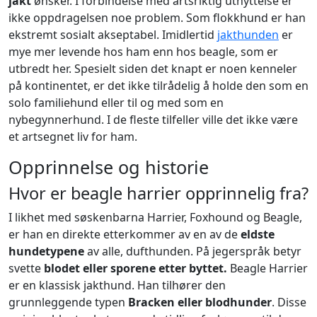
jakt
ønsker. I forbindelse med artsriktig utnyttelse er
ikke oppdragelsen noe problem. Som flokkhund er han
ekstremt sosialt akseptabel. Imidlertid
jakthunden
er
mye mer levende hos ham enn hos beagle, som er
utbredt her. Spesielt siden det knapt er noen kenneler
på kontinentet, er det ikke tilrådelig å holde den som en
solo familiehund eller til og med som en
nybegynnerhund. I de fleste tilfeller ville det ikke være
et artsegnet liv for ham.
Opprinnelse og historie
Hvor er beagle harrier opprinnelig fra?
I likhet med søskenbarna Harrier, Foxhound og Beagle,
er han en direkte etterkommer av en av de
eldste
hundetypene
av alle, dufthunden. På jegerspråk betyr
svette
blodet eller sporene etter byttet.
Beagle Harrier
er en klassisk jakthund. Han tilhører den
grunnleggende typen
Bracken eller blodhunder
. Disse