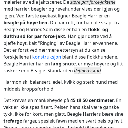
malerier av edle jaktscener. De
store par force-jaktene
med harrier, beagler og revehunder vises der igjen og
igjen. Ved første øyekast ligner Beagle Harrier en
beagle på høye ben.
Du har rett, for han ble skapt fra
Beagle og Harrier. Som disse er han en
flokk- og
dufthund for par force-jakt.
Han gjør dette ved å
bjeffe høyt, kalt "Ringing" av Beagle Harrier-vennene.
Det er først ved nærmere ettersyn at du kan se
forskjellene i
konstruksjon
blant disse flokkhundene.
Beagle Harrier har en
lang snute
, er mye høyere og litt
raskere enn Beagle. Standarden
definerer kort
:
Harmonisk, balansert, edel, kvikk og sterk hund med
middels kroppsforhold.
Det kreves en mankehøyde på
45 til 50 centimeter.
En
vekt er ikke spesifisert. Pelsen hans skal være ganske
tykk, ikke for kort, men glatt. Beagle Harriers bære sine
trefarge
farger, spesielt fawn med en svart pels og hvit.
Ørene, som er ganske korte i forhold til beagler og