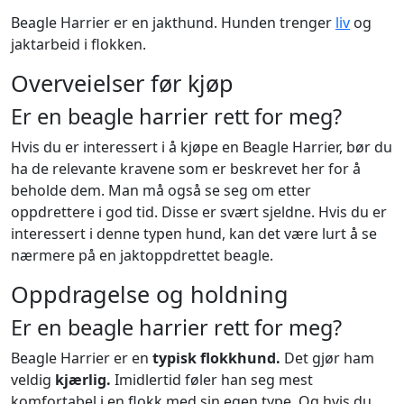
Beagle Harrier er en jakthund. Hunden trenger
liv
og
jaktarbeid i flokken.
Overveielser før kjøp
Er en beagle harrier rett for meg?
Hvis du er interessert i å kjøpe en Beagle Harrier, bør du
ha de relevante kravene som er beskrevet her for å
beholde dem. Man må også se seg om etter
oppdrettere i god tid. Disse er svært sjeldne. Hvis du er
interessert i denne typen hund, kan det være lurt å se
nærmere på en jaktoppdrettet beagle.
Oppdragelse og holdning
Er en beagle harrier rett for meg?
Beagle Harrier er en
typisk flokkhund.
Det gjør ham
veldig
kjærlig.
Imidlertid føler han seg mest
komfortabel i en flokk med sin egen type. Og hvis du