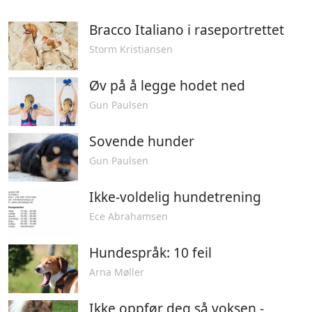
Bracco Italiano i raseportrettet
Storm Kristiansen
Øv på å legge hodet ned
Gun Paulsen
Sovende hunder
Gun Paulsen
Ikke-voldelig hundetrening
Ece Abrahamsen
Hundespråk: 10 feil
Arna Møller
Ikke oppfør deg så voksen -