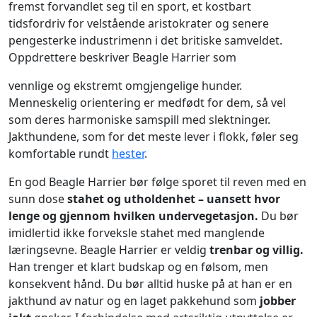
fremst forvandlet seg til en sport, et kostbart
tidsfordriv for velstående aristokrater og senere
pengesterke industrimenn i det britiske samveldet.
Oppdrettere beskriver Beagle Harrier som
vennlige og ekstremt omgjengelige hunder.
Menneskelig orientering er medfødt for dem, så vel
som deres harmoniske samspill med slektninger.
Jakthundene, som for det meste lever i flokk, føler seg
komfortable rundt
hester
.
En god Beagle Harrier bør følge sporet til reven med en
sunn dose
stahet og utholdenhet – uansett hvor
lenge og gjennom hvilken undervegetasjon.
Du bør
imidlertid ikke forveksle stahet med manglende
læringsevne. Beagle Harrier er veldig
trenbar og villig.
Han trenger et klart budskap og en følsom, men
konsekvent hånd. Du bør alltid huske på at han er en
jakthund av natur og en laget pakkehund som
jobber