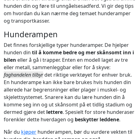
hunden din og føre til unngåelsesadferd. Vi gir deg tips
om hvordan du kan nærme deg temaet hunderamper
og transportkasser.
Hunderampen
Det finnes forskjellige typer hunderamper. De hjelper
hunden din
til å komme bedre og mer skånsomt inn i
bilen
eller å gå i trapper. Enten en modell laget av tre
eller metall, sammenleggbar eller for å skyve:
faghandelen tilbyr
det riktige verktøyet for enhver bruk.
En hunderampe kan ikke bare brukes hvis hunden din
allerede har begrensninger eller plager i muskel- og
skjelettsystemet. Snarere kan du lære hunden din å
komme seg inn og ut skånsomt på et tidlig stadium og
dermed gjøre det
lettere
. Spesielt for store hunderaser
forenkler dette hverdagen og
beskytter leddene
.
Når du
kjøper
hunderampen, bør du vurdere vekten til