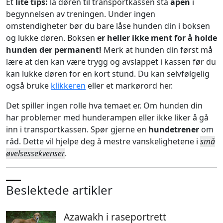
Et
lite tips:
la døren til transportkassen stå
åpen
i
begynnelsen av treningen. Under ingen
omstendigheter bør du bare låse hunden din i boksen
og lukke døren. Boksen
er heller ikke ment for å holde
hunden der permanent!
Merk at hunden din først må
lære at den kan være trygg og avslappet i kassen før du
kan lukke døren for en kort stund. Du kan selvfølgelig
også bruke
klikkeren
eller et markørord her.
Det spiller ingen rolle hva temaet er. Om hunden din
har problemer med hunderampen eller ikke liker å gå
inn i transportkassen. Spør gjerne en
hundetrener
om
råd. Dette vil hjelpe deg å mestre vanskelighetene i
små
øvelsessekvenser
.
Beslektede artikler
Azawakh i raseportrett