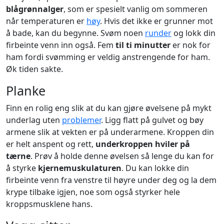
blågrønnalger
, som er spesielt vanlig om sommeren
når temperaturen er
høy
. Hvis det ikke er grunner mot
å bade, kan du begynne. Svøm noen
runder
og lokk din
firbeinte venn inn også. Fem
til ti minutter
er nok for
ham fordi svømming er veldig anstrengende for ham.
Øk tiden sakte.
Planke
Finn en rolig eng slik at du kan gjøre øvelsene på mykt
underlag uten
problemer
. Ligg flatt på gulvet og bøy
armene slik at vekten er på underarmene. Kroppen din
er helt anspent og rett,
underkroppen hviler på
tærne
. Prøv å holde denne øvelsen så lenge du kan for
å styrke
kjernemuskulaturen
. Du kan lokke din
firbeinte venn fra venstre til høyre under deg og la dem
krype tilbake igjen, noe som også styrker hele
kroppsmusklene hans.