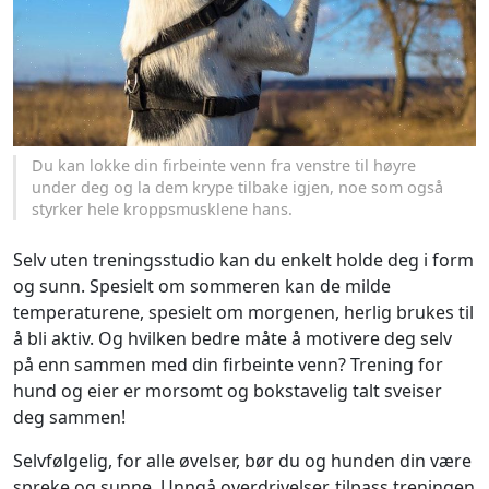
Du kan lokke din firbeinte venn fra venstre til høyre
under deg og la dem krype tilbake igjen, noe som også
styrker hele kroppsmusklene hans.
Selv uten treningsstudio kan du enkelt holde deg i form
og sunn. Spesielt om sommeren kan de milde
temperaturene, spesielt om morgenen, herlig brukes til
å bli aktiv. Og hvilken bedre måte å motivere deg selv
på enn sammen med din firbeinte venn? Trening for
hund og eier er morsomt og bokstavelig talt sveiser
deg sammen!
Selvfølgelig, for alle øvelser, bør du og hunden din være
spreke og sunne. Unngå overdrivelser, tilpass treningen