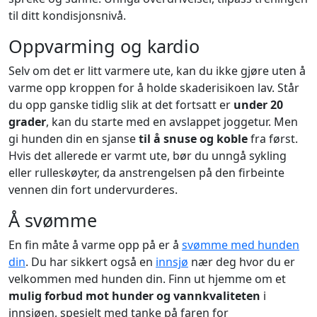
til ditt kondisjonsnivå.
Oppvarming og kardio
Selv om det er litt varmere ute, kan du ikke gjøre uten å
varme opp kroppen for å holde skaderisikoen lav. Står
du opp ganske tidlig slik at det fortsatt er
under 20
grader
, kan du starte med en avslappet joggetur. Men
gi hunden din en sjanse
til å snuse og koble
fra først.
Hvis det allerede er varmt ute, bør du unngå sykling
eller rulleskøyter, da anstrengelsen på den firbeinte
vennen din fort undervurderes.
Å svømme
En fin måte å varme opp på er å
svømme med hunden
din
. Du har sikkert også en
innsjø
nær deg hvor du er
velkommen med hunden din. Finn ut hjemme om et
mulig forbud mot hunder og vannkvaliteten
i
innsjøen, spesielt med tanke på faren for