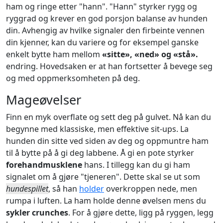
ham og ringe etter "hann". "Hann" styrker rygg og
ryggrad og krever en god porsjon balanse av hunden
din. Avhengig av hvilke signaler den firbeinte vennen
din kjenner, kan du variere og for eksempel ganske
enkelt bytte ham mellom
«sitte», «ned» og «stå».
endring. Hovedsaken er at han fortsetter å bevege seg
og med oppmerksomheten på deg.
Mageøvelser
Finn en myk overflate og sett deg på gulvet. Nå kan du
begynne med klassiske, men effektive sit-ups. La
hunden din sitte ved siden av deg og oppmuntre ham
til å bytte på å gi deg labbene. Å gi en pote styrker
forehandmusklene
hans. I tillegg kan du gi ham
signalet om å gjøre "tjeneren". Dette skal se ut som
hundespillet
, så han
holder
overkroppen nede, men
rumpa i luften. La ham holde denne øvelsen mens du
sykler crunches
. For å gjøre dette, ligg på ryggen, legg