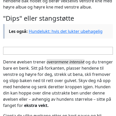
hendene bak hodet og berør vekselvis venstre kne med
høyre albue og høyre kne med venstre albue.
"Dips" eller stangstøtte
Les også:
Hundelukt: hvis det lukter ubehagelig
Denne øvelsen trener
overarmene intensivt
og du trenger
bare en benk. Sitt på forkanten, plasser hendene til
venstre og høyre for deg, strekk ut bena, skli fremover
og slipp baken ned til rett over gulvet. Skyv deg nå opp
med hendene og senk deretter kroppen igjen. Hunden
din kan hoppe over dine utstrakte ben under denne
øvelsen eller – avhengig av hundens størrelse – sitte på
fanget for
ekstra vekt.
Gjenta de ulike øvelsene etter en kort pause og bli