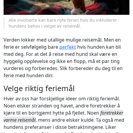
Alle involverte kan bare nyte ferien hvis du inkluderer
hundens behov i valget av reisemål.
Verden lokker med utallige mulige reisemål. Men en
ferie er selvfølgelig bare
perfekt
hvis hunden kan bli
med deg. For at det å reise med hund skal være en
hyggelig opplevelse og ikke en flopp, må et par ting
vurderes og forberedes. Slik forbereder du deg til en
ferie med hunden din:
Velge riktig feriemål
Hver av oss har forskjellige ideer om riktig feriemål.
Noen elsker stranden og havet, andre foretrekker å
kjøre til en bortgjemt hytte på fjellet. Noen
foretrekker
varme reisemål
, mens andre elsker kulde. Ta også med
hundens preferanser i disse betraktningene. Liker