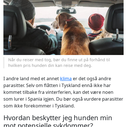
Når du reiser med tog, bør du finne ut på forhånd til
hvilken pris hunden din kan reise med deg.
I andre land med et annet
klima
er det også andre
parasitter. Selv om flåtten i Tyskland ennå ikke har
kommet tilbake fra vinterferien, kan det være noen
som lurer i Spania igjen. Du bør også vurdere parasitter
som ikke forekommer i Tyskland.
Hvordan beskytter jeg hunden min
mot potensielle sykdommer?