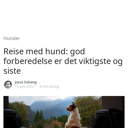
Hunder
Reise med hund: god
forberedelse er det viktigste og
siste
Josva Solvang
15 juni 2022
•
6 min lesing