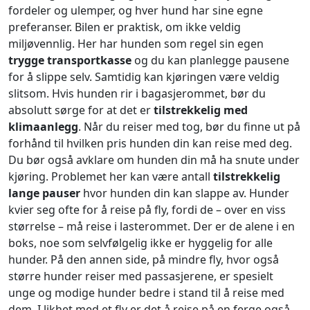
fordeler og ulemper, og hver hund har sine egne
preferanser. Bilen er praktisk, om ikke veldig
miljøvennlig. Her har hunden som regel sin egen
trygge transportkasse
og du kan planlegge pausene
for å slippe selv. Samtidig kan kjøringen være veldig
slitsom. Hvis hunden rir i bagasjerommet, bør du
absolutt sørge for at det er
tilstrekkelig med
klimaanlegg
. Når du reiser med tog, bør du finne ut på
forhånd til hvilken pris hunden din kan reise med deg.
Du bør også avklare om hunden din må ha snute under
kjøring. Problemet her kan være antall
tilstrekkelig
lange pauser
hvor hunden din kan slappe av. Hunder
kvier seg ofte for å reise på fly, fordi de – over en viss
størrelse – må reise i lasterommet. Der er de alene i en
boks, noe som selvfølgelig ikke er hyggelig for alle
hunder. På den annen side, på mindre fly, hvor også
større hunder reiser med passasjerene, er spesielt
unge og modige hunder bedre i stand til å reise med
dem. I likhet med et fly er det å reise på en ferge også