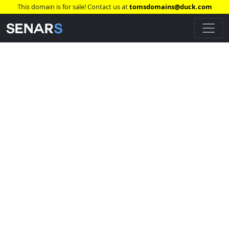
This domain is for sale! Contact us at
tomsdomains@duck.com