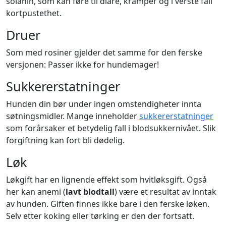
solanin, som kan føre til diaré, kramper og i verste fall
kortpustethet.
Druer
Som med rosiner gjelder det samme for den ferske
versjonen: Passer ikke for hundemager!
Sukkererstatninger
Hunden din bør under ingen omstendigheter innta
søtningsmidler. Mange inneholder
sukkererstatninger
som forårsaker et betydelig fall i blodsukkernivået. Slik
forgiftning kan fort bli dødelig.
Løk
Løkgift har en lignende effekt som hvitløksgift. Også
her kan anemi (
lavt blodtall
) være et resultat av inntak
av hunden. Giften finnes ikke bare i den ferske løken.
Selv etter koking eller tørking er den der fortsatt.