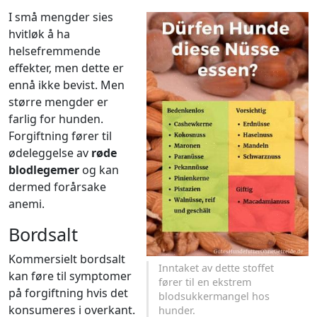
I små mengder sies
hvitløk å ha
helsefremmende
effekter, men dette er
ennå ikke bevist. Men
større mengder er
farlig for hunden.
Forgiftning fører til
ødeleggelse av
røde
blodlegemer
og kan
dermed forårsake
anemi.
Bordsalt
Kommersielt bordsalt
Inntaket av dette stoffet
kan føre til symptomer
fører til en ekstrem
på forgiftning hvis det
blodsukkermangel hos
konsumeres i overkant.
hunder.