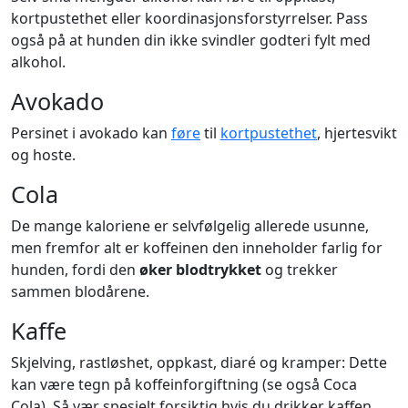
kortpustethet eller koordinasjonsforstyrrelser. Pass
også på at hunden din ikke svindler godteri fylt med
alkohol.
Avokado
Persinet i avokado kan
føre
til
kortpustethet
, hjertesvikt
og hoste.
Cola
De mange kaloriene er selvfølgelig allerede usunne,
men fremfor alt er koffeinen den inneholder farlig for
hunden, fordi den
øker blodtrykket
og trekker
sammen blodårene.
Kaffe
Skjelving, rastløshet, oppkast, diaré og kramper: Dette
kan være tegn på koffeinforgiftning (se også Coca
Cola). Så vær spesielt forsiktig hvis du drikker kaffen