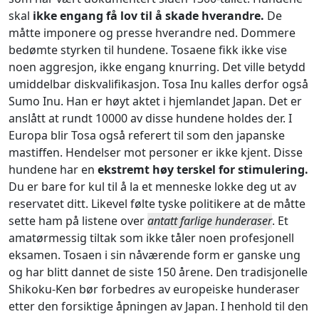
skal
ikke engang få lov til å skade hverandre.
De
måtte imponere og presse hverandre ned. Dommere
bedømte styrken til hundene. Tosaene fikk ikke vise
noen aggresjon, ikke engang knurring. Det ville betydd
umiddelbar diskvalifikasjon. Tosa Inu kalles derfor også
Sumo Inu. Han er høyt aktet i hjemlandet Japan. Det er
anslått at rundt 10000 av disse hundene holdes der. I
Europa blir Tosa også referert til som den japanske
mastiffen. Hendelser mot personer er ikke kjent. Disse
hundene har en
ekstremt høy terskel for stimulering.
Du er bare for kul til å la et menneske lokke deg ut av
reservatet ditt. Likevel følte tyske politikere at de måtte
sette ham på listene over
antatt farlige hunderaser
. Et
amatørmessig tiltak som ikke tåler noen profesjonell
eksamen. Tosaen i sin nåværende form er ganske ung
og har blitt dannet de siste 150 årene. Den tradisjonelle
Shikoku-Ken bør forbedres av europeiske hunderaser
etter den forsiktige åpningen av Japan. I henhold til den