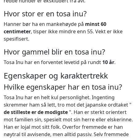
redde hunder er ekskludert fra avl.
Hvor stor er en tosa inu?
Hanner bør ha en mankehøyde på
minst
60
centimeter
, tisper ikke mindre enn 55. Vekt er ikke
spesifisert.
Hvor gammel blir en tosa inu?
Tosa Inu har en forventet levetid på rundt
10 år
.
Egenskaper og karaktertrekk
Hvilke egenskaper har en tosa inu?
Tosa Inu har en helt kul personlighet. Ingenting
skremmer ham så lett, tro mot det japanske ordtaket "
de stilleste er de modigste
". Han er sterkt orientert
mot familien sin, spesielt mot sin herre eller elskerinne.
Han er lojal mot sitt folk. Overfor fremmede er han
nøytral til avvisende, men alltid passiv. Selv fremmede