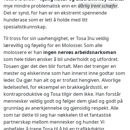
mye mindre problematisk enn en
dårlig trent schæfer
.
Det er synd, for han er en ekstremt spennende
hunderase som er lett å holde med litt
spesialistkunnskap.
Til tross for sin uavhengighet, er Tosa Inu veldig
lærevillig og føyelig for en Molosser. Som alle
molossere er han
ingen nervøs arbeidsnarkoman
som hele tiden ønsker å bli underholdt og utfordret.
Tosaen gjør det den blir fortalt. Men det trenger en
mester og elskerinne som han innerst inne godtar som
leder. Da gjør han alt og er trofast hengiven. Alvorlige
ledelsesfeil, for eksempel en brakkegårdsstil, er
kontraproduktive og Tosa tilgir dem ikke. Han forstår
mennesker veldig godt og følger dem glad og godt på
grunnlag av anerkjennelse og gjensidig respekt. Alle
som tar dette til seg har nøkkelen til et fantastisk
partnerskap mellom mennesker og hunder. Vi
anbefaler å trene Tosa til å bli en trafikkdyktig