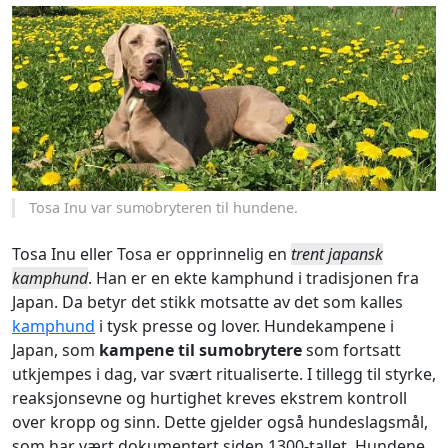
Tosa Inu var sumobryteren til hundene.
Tosa Inu eller Tosa er opprinnelig en
trent japansk
kamphund
. Han er en ekte kamphund i tradisjonen fra
Japan. Da betyr det stikk motsatte av det som kalles
kamphund
i tysk presse og lover. Hundekampene i
Japan, som
kampene til sumobrytere
som fortsatt
utkjempes i dag, var svært ritualiserte. I tillegg til styrke,
reaksjonsevne og hurtighet kreves ekstrem kontroll
over kropp og sinn. Dette gjelder også hundeslagsmål,
som har vært dokumentert siden 1300-tallet. Hundene