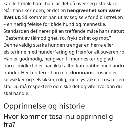
kan lett male ham, han lar det gå over seg i stoisk ro.
Når han liker noen, er det en
hengivenhet som varer
livet ut
. Så kommer han ut av seg selv for å bli strøken
– en herlig følelse for både hund og menneske.
Standarden definerer på en treffende måte hans natur:
"Bestemt av tålmodighet, ro, fryktløshet og mot."
Denne veldig sterke hunden trenger en herre eller
elskerinne med hunderfaring og fremfor alt suveren ro.
Han er godmodig, hengiven til mennesker og glad i
barn. Imidlertid er han ikke alltid kompatibel med andre
hunder. Her tenderer han mot
dominans
. Tosaen er
selvsikker og selvsikker, rolig, men lys våken. Tosa er en
sta. Du må respektere og elske det og vite hvordan du
skal handle.
Opprinnelse og historie
Hvor kommer tosa inu opprinnelig
fra?