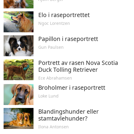
Elo i raseportrettet
Ngoc Lorentzen
Papillon i raseportrett
Gun Paulsen
Portrett av rasen Nova Scotia
Duck Tolling Retriever
Ece Abrahamsen
Broholmer i raseportrett
Loke Lund
Blandingshunder eller
stamtavlehunder?
Ilona Antonsen