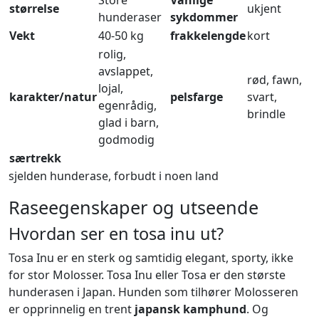
Store
Vanlige
størrelse
ukjent
hunderaser
sykdommer
Vekt
40-50 kg
frakkelengde
kort
rolig,
avslappet,
rød, fawn,
lojal,
karakter/natur
pelsfarge
svart,
egenrådig,
brindle
glad i barn,
godmodig
særtrekk
sjelden hunderase, forbudt i noen land
Raseegenskaper og utseende
Hvordan ser en tosa inu ut?
Tosa Inu er en sterk og samtidig elegant, sporty, ikke
for stor Molosser. Tosa Inu eller Tosa er den største
hunderasen i Japan. Hunden som tilhører Molosseren
er opprinnelig en trent
japansk kamphund
. Og