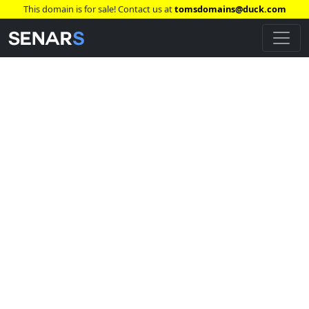
This domain is for sale! Contact us at
tomsdomains@duck.com