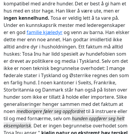
kompatibel med andre hunder. Det er best å gi ham et
hus med en stor hage. Han liker å være ute, men er
ingen kennelhund.
Tosa er veldig lett å ta vare på.
Under en kunnskapsrik mester med lederegenskaper
er en god
familie kjæledyr
og venn av barna. Han elsker
dette mer enn noe annet. Han godtar imidlertid ikke
alltid andre dyr i husholdningen. Ett faktum må alltid
huskes: Tosa Inu har lidd spesielt av hundefobien som
er drevet av politikere og media i Tyskland. Selv om det
ikke er noen teknisk begrunnelse overhodet: I mange
føderale stater i Tyskland og Østerrike regnes den som
en farlig hund. I noen kantoner i Sveits, Frankrike,
Storbritannia og Danmark står han også på listen over
hunder som ikke er tillatt å holde eller importere. Slike
generaliseringer henger sammen med det faktum at
noen
medborgere føler seg oppfordret
til å instruere eller
til og med fornærme, selv om
hunden oppfører seg helt
eksemplarisk
. Det er ingen begrunnelse overhodet som
Tosa Inu anser "
kjølig natur og ekstremt høy terskel