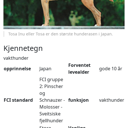
Tosa Inu eller Tosa er den største hunderasen i Japan.
Kjennetegn
vakthunder
Forventet
opprinnelse
Japan
gode 10 år
levealder
FCI gruppe
2: Pinscher
og
FCI standard
Schnauzer -
funksjon
vakthunder
Molosser -
Sveitsiske
fjellhunder