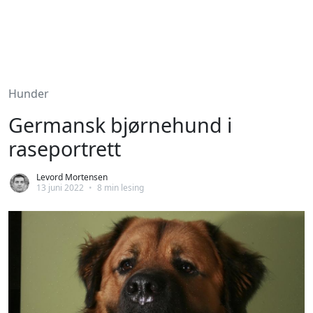
Hunder
Germansk bjørnehund i
raseportrett
Levord Mortensen
13 juni 2022
•
8 min lesing