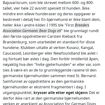
Bajuvariorum, som ble skrevet mellom 600- og 800-
tallet, vier hele 22 avsnitt spesielt til hunden. Ikke
mindre enn elleve hunderaser og deres oppgaver er
beskrevet i detalj her. En bjørnehund er ikke blant dem,
heller ikke i andre kilder. I 1995 ble "First
Breeders
Association Germanic Bear Dogs eV
" ble grunnlagt rundt
den første oppdretteren Carsten Kieback fra
Brandenburg, som utarbeidet en standard for disse
hundene. Klubben uttalte at verken Kuvasz, Kangal,
Caucasoid, Leonberger eller Newfoundland ble avlet i
og fortsatt bør avles i dag. Den forblir imidlertid åpen,
nøyaktig hva den "hvite gjeterhunden" er eller var, som
sies å være en av de to grunnleggende rasene til den
germanske bjørnehunden sammen med St. Bernard.
Samfunnet av oppdrettere av den germanske
bjørnehunden er ekstremt fragmentert i dag. I
utgangspunktet,
krysser alle etter eget skjønn
Det er
derfor ikke rart at den germanske bjørnehunden
verken er anerkjent av Association for German Dogs