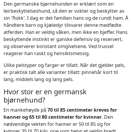
Den germanske bjørnehunden er erklært som en
leirbeskyttelseshund, så den er vokter og beskytter av
sin 'flokk'. I dag er det familien hans og de rundt ham. Å
håndtere barn og kjæledyr tilsvarer denne medfødte
atferden. Han er veldig våken, men ikke en bjeffer. Hans
beskyttende instinkt er ganske defensiv og reservert,
og observerer konstant omgivelsene. Ved trussel
reagerer han raskt og hensiktsmessig.
Ulike pelstyper og farger er tillatt. Når det gjelder pels,
er praktisk talt alle varianter tillatt: pinnehår kort til
lang, middels lang og lang pels.
Hvor stor er en germansk
bjørnehund?
En mankehøyde på
70 til 85 centimeter kreves for
hanner og 65 til 80 centimeter for kvinner
. Den
nødvendige vekten for hanner er 50 til 85 og for
kvinner 35 til 70 kilo, noe som betyr et veldig bredt