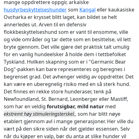
mange oppdrettere oppgir, arkaiske
husdyrbeskyttelseshunder
som
Kangal
eller kaukasiske
Ovcharka er krysset blitt laget, kan bildet se helt
annerledes ut. Arven til en defensiv
flokkbeskyttelseshund som er vant til ensomme, ville
og vide områder og tar dette som en besittelse, vil lett
bryte gjennom. Det ville gjøre det praktisk talt umulig
for en vanlig hundeelsker å holde dem i tettbefolket
Tyskland. Hvilken skapning som er i "Germanic Bear
Dog"-pakken kan bare representeres og beregnes i
begrenset grad. Det avhenger veldig av oppdretter. Det
kan være en uberegnelig risiko med en så sterk hund.
Det finnes en rekke store hunderaser, tenk på
Newfoundland, St. Bernard, Leonberger eller Mastiff,
som har en veldig
forutsigbar, mild natur
med
ekstremt høy stimuleringsterskel.
, som har blitt nøye
etablert gjennom avl i mange generasjoner. Her ville du
vært på den sikre siden når det gjelder essensen. Selv
når du kjøper en valp, bør du anta at slike hunder vil