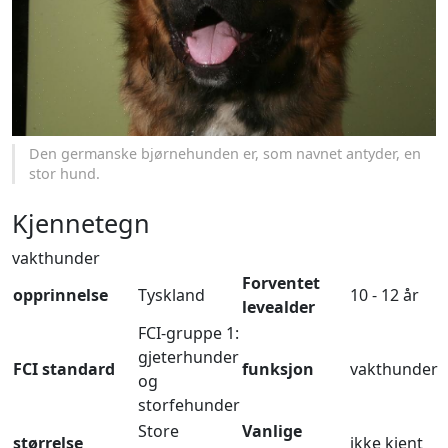
Den germanske bjørnehunden er, som navnet antyder, en
stor hund.
Kjennetegn
vakthunder
Forventet
opprinnelse
Tyskland
10 - 12 år
levealder
FCI-gruppe 1:
gjeterhunder
FCI standard
funksjon
vakthunder
og
storfehunder
Store
Vanlige
størrelse
ikke kjent