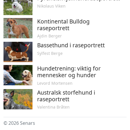
Nikolaus Viken
Kontinental Bulldog
raseportrett
Ajdin Berger
Bassethund i raseportrett
Sylfest Berge
Hundetrening: viktig for
mennesker og hunder
Levord Mortensen
Australsk storfehund i
raseportrett
Valentina Bråten
© 2026 Senars