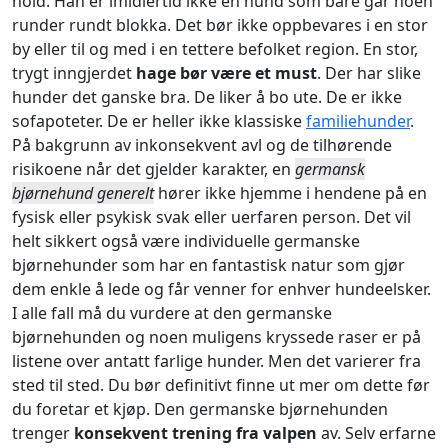
hold. Han er imidlertid ikke en hund som bare går noen
runder rundt blokka. Det bør ikke oppbevares i en stor
by eller til og med i en tettere befolket region. En stor,
trygt inngjerdet
hage bør være et must
. Der har slike
hunder det ganske bra. De liker å bo ute. De er ikke
sofapoteter. De er heller ikke klassiske
familiehunder
.
På bakgrunn av inkonsekvent avl og de tilhørende
risikoene når det gjelder karakter, en
germansk
bjørnehund generelt
hører ikke hjemme i hendene på en
fysisk eller psykisk svak eller uerfaren person. Det vil
helt sikkert også være individuelle germanske
bjørnehunder som har en fantastisk natur som gjør
dem enkle å lede og får venner for enhver hundeelsker.
I alle fall må du vurdere at den germanske
bjørnehunden og noen muligens kryssede raser er på
listene over antatt farlige hunder. Men det varierer fra
sted til sted. Du bør definitivt finne ut mer om dette før
du foretar et kjøp. Den germanske bjørnehunden
trenger
konsekvent trening fra valpen
av. Selv erfarne