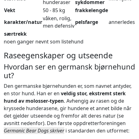
hunderaser
sykdommer
Vekt
50 - 85 kg
frakkelengde
våken, rolig,
karakter/natur
pelsfarge
annerledes
men defensiv
særtrekk
noen ganger nevnt som listehund
Raseegenskaper og utseende
Hvordan ser en germansk bjørnehund
ut?
Den germanske bjørnehunden er, som navnet antyder,
en stor hund. Han er en
veldig stor, ekstremt sterk
hund av molosser-typen
. Avhengig av rasen og de
kryssede hunderasene, gir hundene et annet bilde når
det gjelder utseende og fremfor alt deres natur (se
avsnitt nedenfor). Den første oppdretterforeningen
Germanic Bear Dogs skriver
i standarden den utformet: