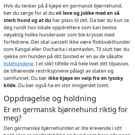
Hvis du tenker på å kjøpe en germansk bjørnehund,
bør du sørge for at du
vil leve og jobbe med en så
sterk hund og at du
har plass til det. Da bør du kun se
deg rundt hos lokale oppdrettere som kan bevise
nøyaktig hvilke hunderaser som ble krysset med
forfedrene. Det skal uansett ikke være flokkvakthunder
som Kangal eller Ovcharka i stamtavlen. Til slutt bør du
sjekke om hunden på ditt bosted er en av de såkalte
listehundene
. I et slikt tilfelle må hele livet ditt tilpasses
de tilhørende restriksjonene pålagt av staten og
samfunnet. Du bør
ikke kjøpe en valp fra en lyssky
kilde.
Du bør også ha en stor inngjerdet tomt.
Oppdragelse og holdning
Er en germansk bjørnehund riktig for
meg?
Den germanske bjørnehunden er lite krevende i sitt