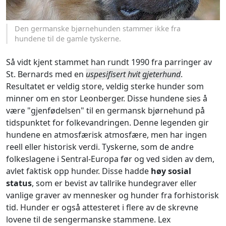
Den germanske bjørnehunden stammer ikke fra
hundene til de gamle tyskerne.
Så vidt kjent stammet han rundt 1990 fra parringer av
St. Bernards med en
uspesifisert hvit gjeterhund
.
Resultatet er veldig store, veldig sterke hunder som
minner om en stor Leonberger. Disse hundene sies å
være "gjenfødelsen" til en germansk bjørnehund på
tidspunktet for folkevandringen. Denne legenden gir
hundene en atmosfærisk atmosfære, men har ingen
reell eller historisk verdi. Tyskerne, som de andre
folkeslagene i Sentral-Europa før og ved siden av dem,
avlet faktisk opp hunder. Disse hadde
høy sosial
status
, som er bevist av tallrike hundegraver eller
vanlige graver av mennesker og hunder fra forhistorisk
tid. Hunder er også attesteret i flere av de skrevne
lovene til de sengermanske stammene. Lex