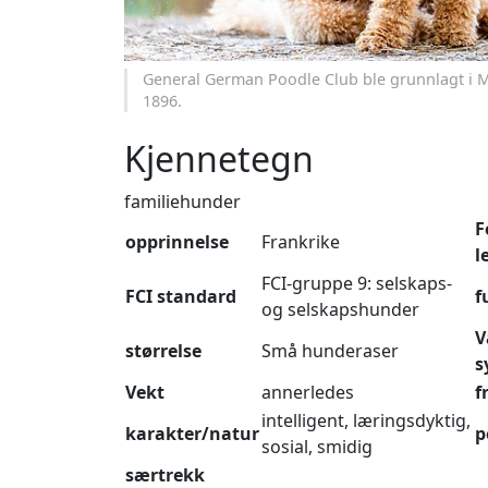
General German Poodle Club ble grunnlagt i 
1896.
Kjennetegn
familiehunder
F
opprinnelse
Frankrike
l
FCI-gruppe 9: selskaps-
FCI standard
f
og selskapshunder
V
størrelse
Små hunderaser
s
Vekt
annerledes
f
intelligent, læringsdyktig,
karakter/natur
p
sosial, smidig
særtrekk