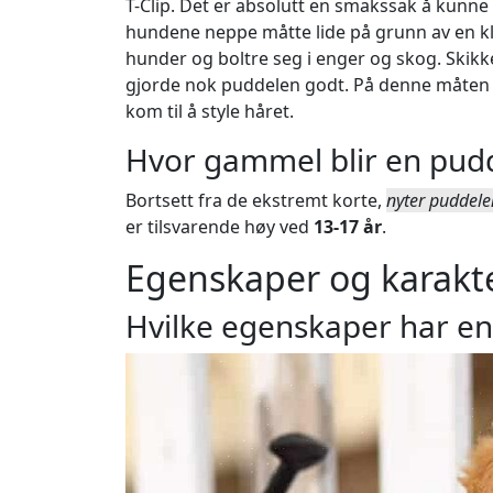
T-Clip. Det er absolutt en smakssak å kunn
hundene neppe måtte lide på grunn av en kl
hunder og boltre seg i enger og skog. Skikk
gjorde nok puddelen godt. På denne måten ku
kom til å style håret.
Hvor gammel blir en pud
Bortsett fra de ekstremt korte,
nyter puddele
er tilsvarende høy ved
13-17 år
.
Egenskaper og karakt
Hvilke egenskaper har en