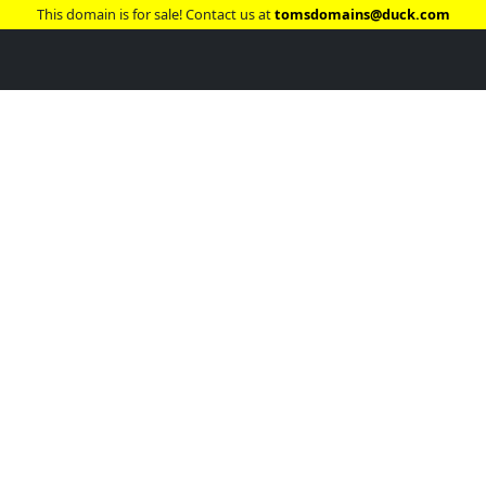
This domain is for sale! Contact us at
tomsdomains@duck.com