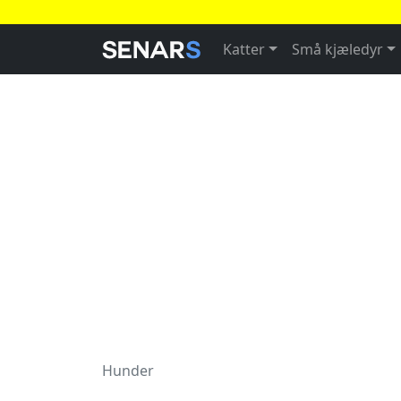
Katter
Små kjæledyr
Hunder