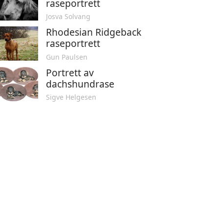
raseportrett
Josva Solvang
Rhodesian Ridgeback
raseportrett
Gun Paulsen
Portrett av
dachshundrase
Sigve Helgesen