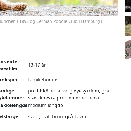
München i 1893 og German Poodle Club i Hamburg i
orventet
13-17 år
evealder
unksjon
familiehunder
anlige
prcd-PRA, en arvelig øyesykdom, grå
ykdommer
stær, kneskålproblemer, epilepsi
rakkelengde
medium lengde
elsfarge
svart, hvit, brun, grå, fawn