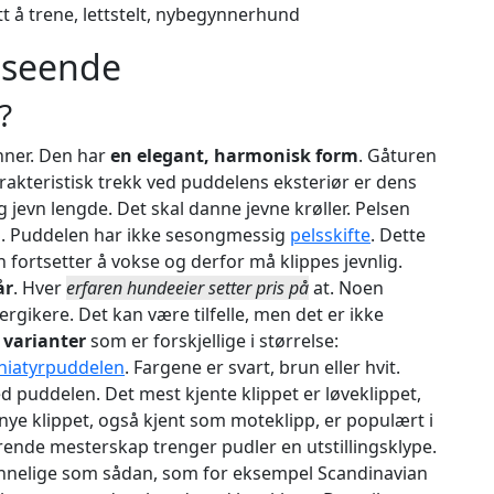
t å trene, lettstelt, nybegynnerhund
tseende
?
nner. Den har
en elegant, harmonisk form
. Gåturen
arakteristisk trekk ved puddelens eksteriør er dens
og jevn lengde. Det skal danne jevne krøller. Pelsen
en. Puddelen har ikke sesongmessig
pelsskifte
. Dette
n fortsetter å vokse og derfor må klippes jevnlig.
år
. Hver
erfaren hundeeier setter pris på
at. Noen
rgikere. Det kan være tilfelle, men det er ikke
 varianter
som er forskjellige i størrelse:
niatyrpuddelen
. Fargene er svart, brun eller hvit.
d puddelen. Det mest kjente klippet er løveklippet,
 nye klippet, også kjent som moteklipp, er populært i
arende mesterskap trenger pudler en utstillingsklype.
ennelige som sådan, som for eksempel Scandinavian