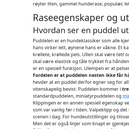
røyter liten, gammel hunderase, populær, let
Raseegenskaper og u
Hvordan ser en puddel ut
Puddelen er en hundeklassiker som alle kje
hans virker lett, øynene hans er våkne. Et k
krøllete, krøllede pels. Ullen skal være tett 
skal være elastisk og tåle trykket fra hånd
er en spesiell funksjon. Ulempen er at pelse
Fordelen er at puddelen nesten ikke får h
hevder at en puddel derfor egner seg for alle
vitenskapelig bevist. Puddelen kommer i
tre
standardpuddelen, miniatyrpuddelen og
mi
Klippingen er en annen spesiell egenskap ve
som var vanlig før i tiden. Valpeklipp og det
scenen i dag. For hundeutstillinger og tilsv
Men det er også linjer som knapt er gjenkj