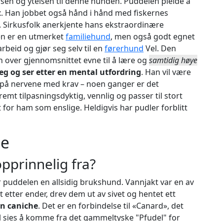
gensen og ytelsen til denne hunden. Puddelen pleide å
t
. Han jobbet også hånd i hånd med fiskernes
n. Sirkusfolk anerkjente hans ekstraordinære
len er en utmerket
familiehund
, men også godt egnet
rbeid og gjør seg selv til en
førerhund
Vel. Den
n over gjennomsnittet evne til å lære og
samtidig høye
eg og ser etter en mental utfordring
. Han vil være
t på nervene med krav – noen ganger er det
mt tilpasningsdyktig, vennlig og passer til stort
ret for ham som enslige. Heldigvis har pudler forblitt
ie
prinnelig fra?
r puddelen en allsidig brukshund. Vannjakt var en av
etter ender, drev dem ut av sivet og hentet ett
en caniche
. Det er en forbindelse til «Canard», det
l sies å komme fra det gammeltyske "Pfudel" for