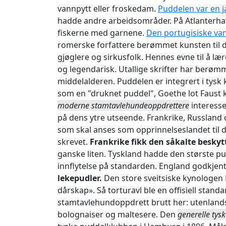
vannpytt eller froskedam.
Puddelen var en 
hadde andre arbeidsområder. På Atlanterhavs
fiskerne med garnene.
Den portugisiske va
romerske forfattere berømmet kunsten til d
gjøglere og sirkusfolk. Hennes evne til å lære
og legendarisk. Utallige skrifter har berømm
middelalderen. Puddelen er integrert i tysk
som en "druknet puddel", Goethe lot Faust kj
moderne stamtavlehundeoppdrettere
interesse
på dens ytre utseende. Frankrike, Russland 
som skal anses som opprinnelseslandet til 
skrevet.
Frankrike fikk den såkalte besky
ganske liten. Tyskland hadde den største p
innflytelse på standarden. England godkjen
lekepudler.
Den store sveitsiske kynologen
dårskap». Så torturavl ble en offisiell stand
stamtavlehundoppdrett brutt her: utenlandsk
bolognaiser og maltesere. Den
generelle tys