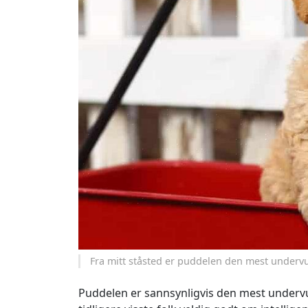
Fra mitt ståsted er puddelen den mest underv
Puddelen er sannsynligvis den mest undervu