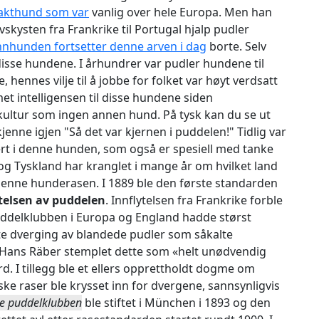
jakthund som var
vanlig over hele Europa. Men han
kysten fra Frankrike til Portugal hjalp pudler
nnhunden fortsetter denne arven i dag
borte. Selv
isse hundene. I århundrer var pudler hundene til
, hennes vilje til å jobbe for folket var høyt verdsatt
et intelligensen til disse hundene siden
 kultur som ingen annen hund. På tysk kan du se ut
enne igjen "Så det var kjernen i puddelen!" Tidlig var
rt i denne hunden, som også er spesiell med tanke
og Tyskland har kranglet i mange år om hvilket land
denne hunderasen. I 1889 ble den første standarden
ttelsen av puddelen
. Innflytelsen fra Frankrike forble
uddelklubben i Europa og England hadde størst
te dverging av blandede pudler som såkalte
 Hans Räber stemplet dette som «helt unødvendig
ard. I tillegg ble et ellers opprettholdt dogme om
e raser ble krysset inn for dvergene, sannsynligvis
ke puddelklubben
ble stiftet i München i 1893 og den