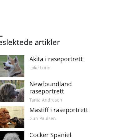
eslektede artikler
Akita i raseportrett
Loke Lund
Newfoundland
raseportrett
Tania Andresen
Mastiff i raseportrett
Gun Paulsen
Cocker Spaniel