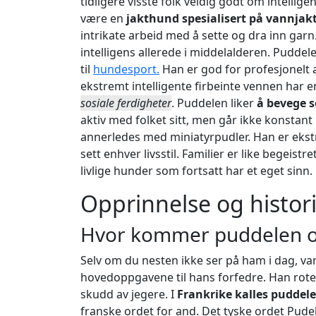
tidligere visste folk veldig godt om intelli
være en
jakthund spesialisert på vannjak
intrikate arbeid med å sette og dra inn gar
intelligens allerede i middelalderen. Pudde
til
hundesport.
Han er god for profesjonelt a
ekstremt intelligente firbeinte vennen har e
sosiale ferdigheter
. Puddelen liker
å bevege s
aktiv med folket sitt, men går ikke konstan
annerledes med miniatyrpudler. Han er ekstre
sett enhver livsstil. Familier er like begeist
livlige hunder som fortsatt har et eget sinn.
Opprinnelse og histor
Hvor kommer puddelen op
Selv om du nesten ikke ser på ham i dag, va
hovedoppgavene til hans forfedre. Han rotet 
skudd av jegere. I
Frankrike kalles puddel
franske ordet for and. Det tyske ordet Pude