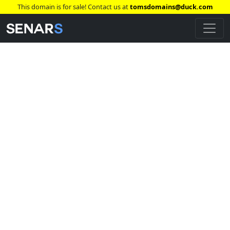
This domain is for sale! Contact us at
tomsdomains@duck.com