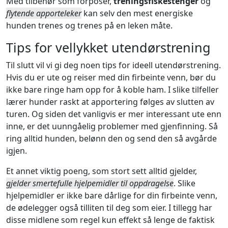
Med tilbehør som fôrposer,
treningsfiskestenger
og
flytende apporteleker
kan selv den mest energiske
hunden trenes og trenes på en leken måte.
Tips for vellykket utendørstrening
Til slutt vil vi gi deg noen tips for ideell utendørstrening.
Hvis du er ute og reiser med din firbeinte venn, bør du
ikke bare ringe ham opp for å koble ham. I slike tilfeller
lærer hunder raskt at apportering følges av slutten av
turen. Og siden det vanligvis er mer interessant ute enn
inne, er det uunngåelig problemer med gjenfinning. Så
ring alltid hunden, belønn den og send den så avgårde
igjen.
Et annet viktig poeng, som stort sett alltid gjelder,
gjelder smertefulle hjelpemidler til oppdragelse
. Slike
hjelpemidler er ikke bare dårlige for din firbeinte venn,
de ødelegger også tilliten til deg som eier. I tillegg har
disse midlene som regel kun effekt så lenge de faktisk