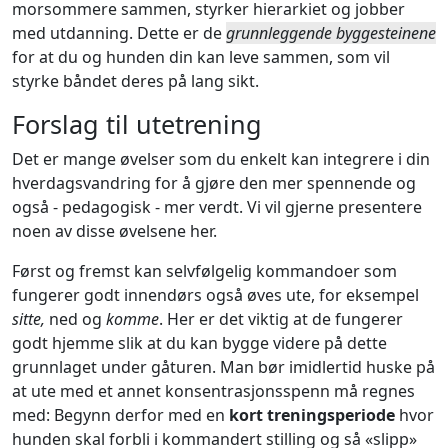
morsommere sammen, styrker hierarkiet og jobber
med utdanning. Dette er de
grunnleggende byggesteinene
for at du og hunden din kan leve sammen, som vil
styrke båndet deres på lang sikt.
Forslag til utetrening
Det er mange øvelser som du enkelt kan integrere i din
hverdagsvandring for å gjøre den mer spennende og
også - pedagogisk - mer verdt. Vi vil gjerne presentere
noen av disse øvelsene her.
Først og fremst kan selvfølgelig kommandoer som
fungerer godt innendørs også øves ute, for eksempel
sitte,
ned og
komme
. Her er det viktig at de fungerer
godt hjemme slik at du kan bygge videre på dette
grunnlaget under gåturen. Man bør imidlertid huske på
at ute med et annet konsentrasjonsspenn må regnes
med: Begynn derfor med en
kort treningsperiode
hvor
hunden skal forbli i kommandert stilling og så «slipp»