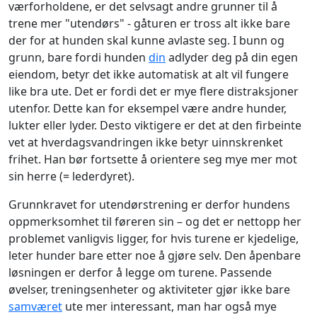
værforholdene, er det selvsagt andre grunner til å
trene mer "utendørs" - gåturen er tross alt ikke bare
der for at hunden skal kunne avlaste seg. I bunn og
grunn, bare fordi hunden
din
adlyder deg på din egen
eiendom, betyr det ikke automatisk at alt vil fungere
like bra ute. Det er fordi det er mye flere distraksjoner
utenfor. Dette kan for eksempel være andre hunder,
lukter eller lyder. Desto viktigere er det at den firbeinte
vet at hverdagsvandringen ikke betyr uinnskrenket
frihet. Han bør fortsette å orientere seg mye mer mot
sin herre (= lederdyret).
Grunnkravet for utendørstrening er derfor hundens
oppmerksomhet til føreren sin – og det er nettopp her
problemet vanligvis ligger, for hvis turene er kjedelige,
leter hunder bare etter noe å gjøre selv. Den åpenbare
løsningen er derfor å legge om turene. Passende
øvelser, treningsenheter og aktiviteter gjør ikke bare
samværet
ute mer interessant, man har også mye