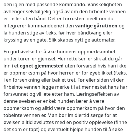
den igjen med passende kommando. Vanskeligheten
avhenger selvfølgelig også av om den firbeinte vennen
er i eller uten bånd. Det er forresten ideelt om du
integrerer kommandoene i den
vanlige gårutinen
og
la hunden stige av f.eks. før hver båndtvang eller
kryssing av en gate. Slik skapes nyttige automater.
En god øvelse for å øke hundens oppmerksomhet
under turen er gjemsel. Henrettelsen er slik at du går
inn i et
egnet gjemmested
uten forvarsel hvis han ikke
er oppmerksom på hvor herren er for øyeblikket (f.eks.
i en forsenkning eller bak et tre). Før eller siden vil den
firbeinte vennen legge merke til at mennesket hans har
forsvunnet og vil lete etter ham. Læringseffekten av
denne øvelsen er enkel: hunden lærer å være
oppmerksom og alltid være oppmerksom på hvor den
tobeinte vennen er. Man bør imidlertid sørge for at
øvelsen alltid avsluttes med en positiv opplevelse (finne
det som er tapt) og eventuelt hjelpe hunden til å søke