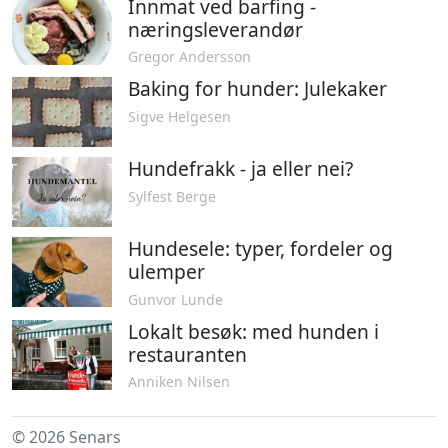
Innmat ved barfing -
næringsleverandør
Gregor Andersson
Baking for hunder: Julekaker
Sigve Helgesen
Hundefrakk - ja eller nei?
Sylfest Berge
Hundesele: typer, fordeler og
ulemper
Gunvor Lunde
Lokalt besøk: med hunden i
restauranten
Anniken Nilsen
© 2026 Senars